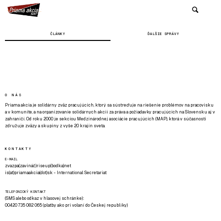
ČLÁNKY
ĎALŠIE SPRÁVY
O NÁS
Priama akcia je solidárny zväz pracujúcich, ktorý sa sústreďuje na riešenie problémov na pracovisku
a v komunite, a na organizovanie solidárnych akcií za práva a požiadavky pracujúcich na Slovensku aj v
zahraničí. Od roku 2000 je sekciou Medzinárodnej asociácie pracujúcich (MAP), ktorá v súčasnosti
združuje zväzy a skupiny z vyše 20 krajín sveta.
KONTAKTY
E-MAIL
zvazpa(zavináč)riseup(bodka)net
is(at)priamaakcia(dot)sk - International Secretariat
TELEFONICKÝ KONTAKT
(SMS alebo odkaz v hlasovej schránke):
00420 735 082 065 (platby ako pri volaní do Českej republiky)