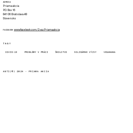
ADRESA
Priama akcia
P.O. Box 16
841 06 Bratislava 48
Slovensko
www.facebook.com/Zvaz.Priama.akcia
FACEBOOK
TAGY
COVID-19
PROBLÉMY V PRÁCI
ŠKOLSTVO
SOLIDÁRNE VÝZVY
VEGANANA
ANTI(©) 2024 -
PRIAMA AKCIA