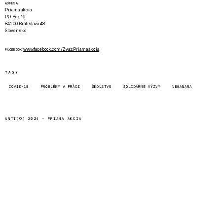
ADRESA
Priama akcia
P.O. Box 16
841 06 Bratislava 48
Slovensko
www.facebook.com/Zvaz.Priama.akcia
FACEBOOK
TAGY
COVID-19
PROBLÉMY V PRÁCI
ŠKOLSTVO
SOLIDÁRNE VÝZVY
VEGANANA
ANTI(©) 2024 -
PRIAMA AKCIA