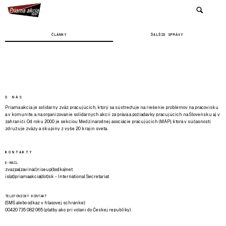
ČLÁNKY
ĎALŠIE SPRÁVY
O NÁS
Priama akcia je solidárny zväz pracujúcich, ktorý sa sústreďuje na riešenie problémov na pracovisku
a v komunite, a na organizovanie solidárnych akcií za práva a požiadavky pracujúcich na Slovensku aj v
zahraničí. Od roku 2000 je sekciou Medzinárodnej asociácie pracujúcich (MAP), ktorá v súčasnosti
združuje zväzy a skupiny z vyše 20 krajín sveta.
KONTAKTY
E-MAIL
zvazpa(zavináč)riseup(bodka)net
is(at)priamaakcia(dot)sk - International Secretariat
TELEFONICKÝ KONTAKT
(SMS alebo odkaz v hlasovej schránke):
00420 735 082 065 (platby ako pri volaní do Českej republiky)