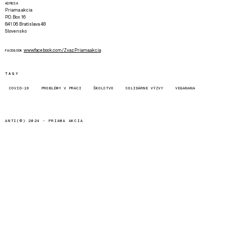
ADRESA
Priama akcia
P.O. Box 16
841 06 Bratislava 48
Slovensko
www.facebook.com/Zvaz.Priama.akcia
FACEBOOK
TAGY
COVID-19
PROBLÉMY V PRÁCI
ŠKOLSTVO
SOLIDÁRNE VÝZVY
VEGANANA
ANTI(©) 2024 -
PRIAMA AKCIA