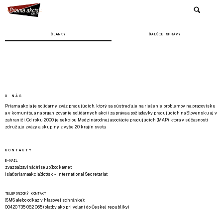
ČLÁNKY
ĎALŠIE SPRÁVY
O NÁS
Priama akcia je solidárny zväz pracujúcich, ktorý sa sústreďuje na riešenie problémov na pracovisku
a v komunite, a na organizovanie solidárnych akcií za práva a požiadavky pracujúcich na Slovensku aj v
zahraničí. Od roku 2000 je sekciou Medzinárodnej asociácie pracujúcich (MAP), ktorá v súčasnosti
združuje zväzy a skupiny z vyše 20 krajín sveta.
KONTAKTY
E-MAIL
zvazpa(zavináč)riseup(bodka)net
is(at)priamaakcia(dot)sk - International Secretariat
TELEFONICKÝ KONTAKT
(SMS alebo odkaz v hlasovej schránke):
00420 735 082 065 (platby ako pri volaní do Českej republiky)