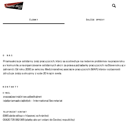
ČLÁNKY
ĎALŠIE SPRÁVY
O NÁS
Priama akcia je solidárny zväz pracujúcich, ktorý sa sústreďuje na riešenie problémov na pracovisku
a v komunite, a na organizovanie solidárnych akcií za práva a požiadavky pracujúcich na Slovensku aj v
zahraničí. Od roku 2000 je sekciou Medzinárodnej asociácie pracujúcich (MAP), ktorá v súčasnosti
združuje zväzy a skupiny z vyše 20 krajín sveta.
KONTAKTY
E-MAIL
zvazpa(zavináč)riseup(bodka)net
is(at)priamaakcia(dot)sk - International Secretariat
TELEFONICKÝ KONTAKT
(SMS alebo odkaz v hlasovej schránke):
00420 735 082 065 (platby ako pri volaní do Českej republiky)