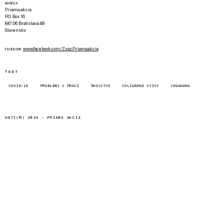
ADRESA
Priama akcia
P.O. Box 16
841 06 Bratislava 48
Slovensko
www.facebook.com/Zvaz.Priama.akcia
FACEBOOK
TAGY
COVID-19
PROBLÉMY V PRÁCI
ŠKOLSTVO
SOLIDÁRNE VÝZVY
VEGANANA
ANTI(©) 2024 -
PRIAMA AKCIA