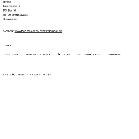
ADRESA
Priama akcia
P.O. Box 16
841 06 Bratislava 48
Slovensko
www.facebook.com/Zvaz.Priama.akcia
FACEBOOK
TAGY
COVID-19
PROBLÉMY V PRÁCI
ŠKOLSTVO
SOLIDÁRNE VÝZVY
VEGANANA
ANTI(©) 2024 -
PRIAMA AKCIA