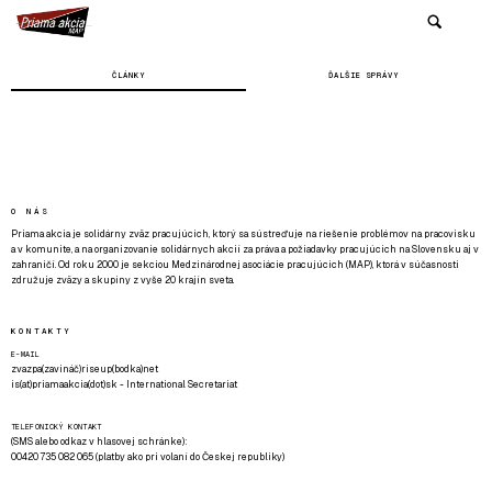
ČLÁNKY
ĎALŠIE SPRÁVY
O NÁS
Priama akcia je solidárny zväz pracujúcich, ktorý sa sústreďuje na riešenie problémov na pracovisku
a v komunite, a na organizovanie solidárnych akcií za práva a požiadavky pracujúcich na Slovensku aj v
zahraničí. Od roku 2000 je sekciou Medzinárodnej asociácie pracujúcich (MAP), ktorá v súčasnosti
združuje zväzy a skupiny z vyše 20 krajín sveta.
KONTAKTY
E-MAIL
zvazpa(zavináč)riseup(bodka)net
is(at)priamaakcia(dot)sk - International Secretariat
TELEFONICKÝ KONTAKT
(SMS alebo odkaz v hlasovej schránke):
00420 735 082 065 (platby ako pri volaní do Českej republiky)