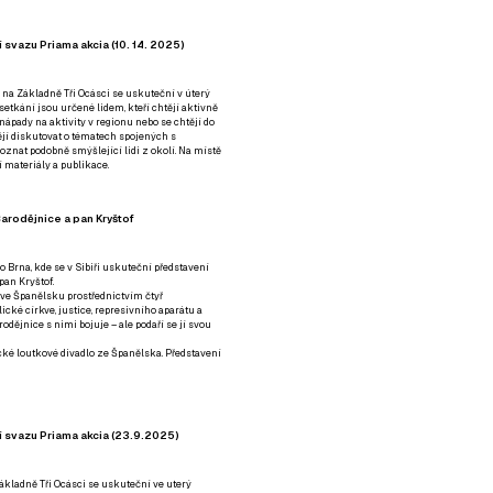
 svazu Priama akcia (10. 14. 2025)
 na Základně Tři Ocásci se uskuteční v úterý
é setkání jsou určené lidem, kteří chtějí aktivně
 nápady na aktivity v regionu nebo se chtějí do
tějí diskutovat o tématech spojených s
nat podobně smýšlející lidi z okolí. Na místě
 materiály a publikace.
arodějnice a pan Kryštof
o Brna, kde se v Sibiři uskuteční představení
pan Kryštof.
 ve Španělsku prostřednictvím čtyř
ické církve, justice, represivního aparátu a
odějnice s nimi bojuje – ale podaří se jí svou
tické loutkové divadlo ze Španělska. Představení
í svazu Priama akcia (23.9.2025)
ákladně Tři Ocásci se uskuteční ve uterý