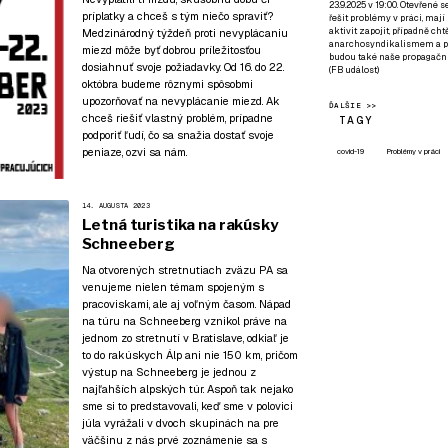
23.9.2025 v 19:00. Otevřené 
príplatky a chceš s tým niečo spraviť?
řešit problémy v práci, mají
aktivit zapojit, případně ch
Medzinárodný týždeň proti nevyplácaniu
anarchosyndikalismem a poz
miezd môže byť dobrou príležitosťou
budou také naše propagační
dosiahnuť svoje požiadavky. Od 16. do 22.
(
FB událost
)
októbra budeme rôznymi spôsobmi
upozorňovať na nevyplácanie miezd. Ak
ĎALŠIE >>
chceš riešiť vlastný problém, prípadne
TAGY
podporiť ľudí, čo sa snažia dostať svoje
peniaze, ozvi sa nám.
covid-19
Problémy v práci
14. AUGUSTA 2023
Letná turistika na rakúsky
Schneeberg
Na otvorených stretnutiach zväzu PA sa
venujeme nielen témam spojeným s
pracoviskami, ale aj voľným časom. Nápad
na túru na Schneeberg vznikol práve na
jednom zo stretnutí v Bratislave, odkiaľ je
to do rakúskych Álp ani nie 150 km, pričom
výstup na Schneeberg je jednou z
najľahších alpských túr. Aspoň tak nejako
sme si to predstavovali, keď sme v polovici
júla vyrážali v dvoch skupinách na pre
väčšinu z nás prvé zoznámenie sa s