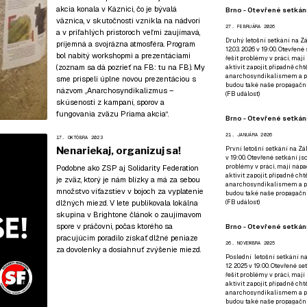
akcia konala v Káznici, čo je bývalá
Brno - Otevřené setkání
väznica, v skutočnosti vznikla na nádvorí
27. FEBRUÁRA 2026
a v priľahlých pristoroch veľmi zaujímavá,
Druhý letošní setkání na Zá
príjemná a svojrázna atmosféra. Program
12.03. 2026 v 19:00. Otevřen
bol nabitý workshopmi a prezentáciami
řešit problémy v práci, mají
(zoznam sa dá pozrieť na FB:
tu na FB
). My
aktivit zapojit, případně ch
anarchosyndikalismem a poz
sme prispeli úplne novou prezentáciou s
budou také naše propagační
názvom „Anarchosyndikalizmus –
(
FB událost
)
skúsenosti z kampaní, sporov a
fungovania zväzu Priama akcia“.
Brno - Otevřené setkání
21. JANUÁRA 2026
17. OKTÓBRA 2023
Nenariekaj, organizuj sa!
První letošní setkání na Zák
v 19:00. Otevřené setkání js
problémy v práci, mají nápad
Podobne ako ZSP aj Solidarity Federation
aktivit zapojit, případně ch
je zväz, ktorý je nám blízky a má za sebou
anarchosyndikalismem a poz
množstvo víťazstiev v bojoch za vyplatenie
budou také naše propagační
dlžných miezd. V lete publikovala lokálna
(
FB událost
)
skupina v Brightone článok o zaujímavom
spore v práčovni, počas ktorého sa
Brno - Otevřené setkání
pracujúcim poradilo získať dlžné peniaze
26. NOVEMBRA 2025
za dovolenky a dosiahnuť zvýšenie miezd.
Poslední letošní setkání na
12. 2025 v 19:00. Otevřené s
řešit problémy v práci, mají
aktivit zapojit, případně ch
anarchosyndikalismem a poz
budou také naše propagační