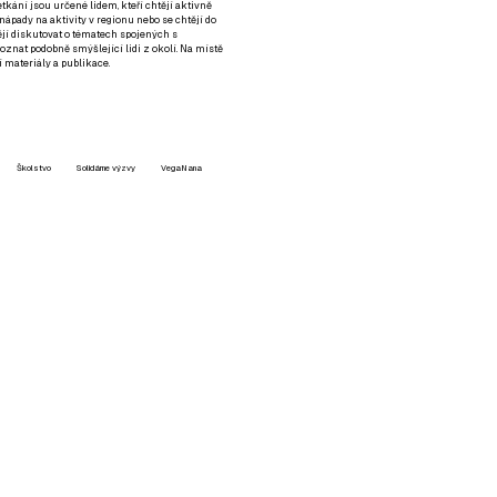
setkání jsou určené lidem, kteří chtějí aktivně
 nápady na aktivity v regionu nebo se chtějí do
tějí diskutovat o tématech spojených s
nat podobně smýšlející lidi z okolí. Na místě
 materiály a publikace.
Školstvo
Solidárne výzvy
VegaNana