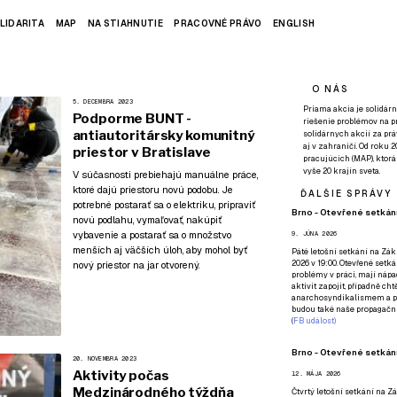
LIDARITA
MAP
NA STIAHNUTIE
PRACOVNÉ PRÁVO
ENGLISH
O NÁS
5. DECEMBRA 2023
Priama akcia je solidárn
Podporme BUNT -
riešenie problémov na p
antiautoritársky komunitný
solidárnych akcií za pr
aj v zahraničí. Od roku 
priestor v Bratislave
pracujúcich (MAP), ktor
vyše 20 krajín sveta.
V súčasnosti prebiehajú manuálne práce,
ktoré dajú priestoru novú podobu. Je
ĎALŠIE SPRÁVY
potrebné postarať sa o elektriku, pripraviť
Brno - Otevřené setkání
novú podlahu, vymaľovať, nakúpiť
vybavenie a postarať sa o množstvo
9. JÚNA 2026
menších aj väčších úloh, aby mohol byť
Páté
letošní setkání na Zákl
2026 v 19:00. Otevřené setká
nový priestor na jar otvorený.
problémy v práci, mají nápad
aktivit zapojit, případně ch
anarchosyndikalismem a poz
budou také naše propagační
(
FB událost
)
Brno - Otevřené setkání
20. NOVEMBRA 2023
Aktivity počas
12. MÁJA 2026
Medzinárodného týždňa
Čtvrtý
letošní setkání na Zák