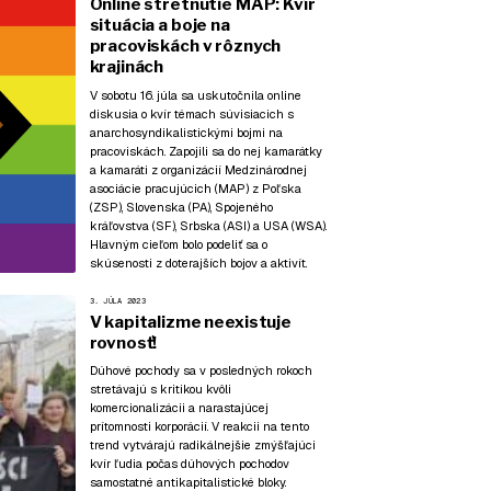
Online stretnutie MAP: Kvír
situácia a boje na
pracoviskách v rôznych
krajinách
V sobotu 16. júla sa uskutočnila online
diskusia o kvír témach súvisiacich s
anarchosyndikalistickými bojmi na
pracoviskách. Zapojili sa do nej kamarátky
a kamaráti z organizácií Medzinárodnej
asociácie pracujúcich (MAP) z Poľska
(ZSP), Slovenska (PA), Spojeného
kráľovstva (SF), Srbska (ASI) a USA (WSA).
Hlavným cieľom bolo podeliť sa o
skúsenosti z doterajších bojov a aktivít.
3. JÚLA 2023
V kapitalizme neexistuje
rovnosť!
Dúhové pochody sa v posledných rokoch
stretávajú s kritikou kvôli
komercionalizácii a narastajúcej
prítomnosti korporácií. V reakcii na tento
trend vytvárajú radikálnejšie zmýšľajúci
kvír ľudia počas dúhových pochodov
samostatné antikapitalistické bloky.