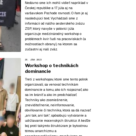
Nedávno sme ich mohli vidieť napríklad v
Českej republike a 17. júla aj na
varšavskom Pochode rovnosti. O ňom je aj
nasledujúci text. Vychádzali sme z
informácií od nášho sesterského zväzu
ZSP, ktorý navyše v polovici júla
organizuje medzinárodný workshop o
problémoch kvír ľudí na pracoviskách (a
možnostiach obrany), na ktorom sa
zúčastní aj náš zväz.
26. JÚNA 2023
Workshop o technikách
dominancie
Tretí z workshopov, ktoré sme tento polrok
organizovali, sa venoval technikám
dominancie a tomu, ako ich rozpoznať, ako
sa im brániť a ako im predchádzať.
Techniky ako zosmiešnenie,
zneviditeľnenie, neinformovanie,
obviňovanie či technika, ktorá sa dá nazvať
„ani tak, ani tak“, spôsobujú vytváranie a
udržiavanie mocenských štruktúr. A keďže
boj proti takýmto štruktúram je bytostnou
témou anarchizmu a
anarchosyndikalizmu, považujeme za