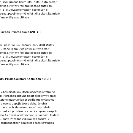
ní jsou určené lidem, kteří chtějí aktivněřešit
y na aktivity v regionu nebo se chtějí do
tějí diskutovat o tématech spojených s
nat podobně smýšlející lidi z okolí. Na místě
 materiály a publikace.
 svazu Priama akcia (28. 4.)
i Ocásci se uskuteční v úterý 28.04. 2026 v
 určené lidem, kteří chtějí aktivně řešit
y na aktivity v regionu nebo se chtějí do
tějí diskutovat o tématech spojených s
nat podobně smýšlející lidi z okolí. Na místě
 materiály a publikace.
zu Priama akcia v Košiciach (18.3.)
a v Košiciach uskutoční otvorené stretnutie.
í, ktorí chcú aktívne riešiť problémy v práci
platené mzdy), prispieť do diskusie vlastnou
alebo sa zapojiť do prebiehajúcich a
 iného sa budeme rozprávať napríklad o
rípadoch problémov v práci, a o plánovaných
de. Ak chceš prísť, kontaktuj nás cez
FB
alebo
up.net). Prípadne
vyplň aj náš dotazník
.
odrobnostiach o mieste a čase stretnutia.