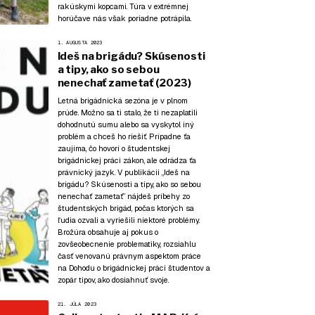
rakúskymi kopcami. Túra v extrémnej
horúčave nás však poriadne potrápila.
1. AUGUSTA 2023
Ideš na brigádu? Skúsenosti
a tipy, ako so sebou
nenechať zametať (2023)
Letná brigádnická sezóna je v plnom
prúde. Možno sa ti stalo, že ti nezaplatili
dohodnutú sumu alebo sa vyskytol iný
problém a chceš ho riešiť. Prípadne ťa
zaujíma, čo hovorí o študentskej
brigádnickej práci zákon, ale odrádza ťa
právnický jazyk. V publikácii „Ideš na
brigádu? Skúsenosti a tipy, ako so sebou
nenechať zametať” nájdeš príbehy zo
študentských brigád, počas ktorých sa
ľudia ozvali a vyriešili niektoré problémy.
Brožúra obsahuje aj pokus o
zovšeobecnenie problematiky, rozsiahlu
časť venovanú právnym aspektom práce
na Dohodu o brigádnickej práci študentov a
zopár tipov, ako dosiahnuť svoje.
21. JÚLA 2023