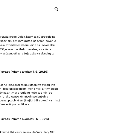
y zväz pracujúcich, ktorý sa sústreďuje na
racovisku a v komunite, a na organizovanie
áva a požiadavky pracujúcich na Slovensku
2000 je sekciou Medzinárodnej asociácie
á v súčasnosti združuje zväzy a skupiny z
 svazu Priama akcia (17. 6. 2026)
adně Tři Ocásci se uskuteční ve středu 17. 6.
ní jsou určené lidem, kteří chtějí aktivněřešit
y na aktivity v regionu nebo se chtějí do
tějí diskutovat o tématech spojených s
nat podobně smýšlející lidi z okolí. Na místě
 materiály a publikace.
 svazu Priama akcia (19. 5. 2026)
ladně Tři Ocásci se uskuteční v úterý 19. 5.