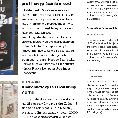
2026 v 19:00. Otevřené setká
proti nevyplácaniu miezd
problémy v práci, mají nápad
aktivit zapojit, případně ch
V týždni medzi 16.-22. októbrom sa v
anarchosyndikalismem a poz
rôznych krajinách sveta konali aktivity
budou také naše propagační
súvisiace s nevyplácaním miezd. Niekde
(
FB událost
)
išlo o informačné a propagačné aktivity
zamerané na tento globálny fenomén a
Brno - Otevřené setkání
možnosti boja pomocou
20. APRÍLA 2026
anarchosyndikalistických metód, inde
Další setkání na Základně Tř
prebehli protesty za vyplatenie dlžných
19:00. Otevřené setkání jsou
peňazí. V tohtoročnej správe o Týždni
problémy v práci, mají nápad
nájdeš informácie, ktoré sme obdržali od
aktivit zapojit, případně ch
anarchosyndikalismem a poz
zväzov z MAP a sympatizujúcich
budou také naše propagační
organizácií a jednotlivcov zo Španielska,
(
FB událost
)
Poľska, Srbska, Slovenska, Francúzska,
Nórska, Ruska, Nemecka, Ukrajiny a
Otvorené stretnutie zvä
Chorvátska.
12. MARCA 2026
V stredu 18. marca o 17:30 s
23. OKTÓBRA 2023
Stretnutia sú určené pre ľud
Anarchistický festival knihy
(napríklad, ale nielen nevy
v Brne
témou, návrhom na činnosť 
plánovaných aktivít. Okrem
Knižný festival v anarchistickom duchu
vyriešených a aktuálnych p
verejných akciach na výcho
mal 21. októbra v Brne premiéru. Zúčastnili
e-mail (zvazpa zavináč rise
sme sa na ňom s našimi publikáciami,
Následne sa dohodneme na p
výstavou o činnosti zväzu v rokoch 2000-
(
FB podujatie
)
2022 a tiež s prezentáciou. Aj keď sa