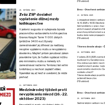
(
FB událost
)
Brno - Otevřené setkání
16. OKTÓBRA 2023
Zväz ZSP dosiahol
13. OKTÓBRA 2025
vyplatenie dlžnej mzdy
Listopadové letošní setkání
kníhkupectve
14. 10. 2025 v 19:00. Otevřen
řešit problémy v práci, mají
V polovici augusta si vybojovala bývalá
aktivit zapojit, případně ch
anarchosyndikalismem a poz
pracovníčka varšavského kníhkupectva
budou také naše propagační
Granos Ksiązki Tanie 11 000 zlotých
(
FB událost
)
(približne 3400 eur). Bývalý
zamestnávateľ jej dlhoval za nadčasy,
Títeres desde abajo - Č
neúplne vyplatenú mzdu a nevyplatenú
19. SEPTEMBRA 2025
dovolenku. Majiteľ pritom porušoval zákon
pravidelne tým, že ľuďom vyplácal nižšiu
V sobotu 20. 9. 2025 zveme d
loutkové hry Čarodějnice a 
ako minimálnu mzdu a niekedy ich
Hra zobrazuje státní násilí
zamestnával načierno. Tentoraz bol veľmi
metaforických postav: katol
tvrdohlavý a nechcel zaplatiť vôbec.
soukromého vlastnictví. Čar
svobodu uhájit?
Spamätal sa, až keď si uvedomil, že môže
Títeres desde abajo je poli
prehrať.
je (téměř) beze zlov.
(
FB událost
)
11. SEPTEMBRA 2023
Medzinárodný týždeň proti
Brno - Otevřené setkán
nevyplácaniu miezd (16.-22.
október 2023)
19. SEPTEMBRA 2025
Sedmé letošní setkání na Z
Nevyplatili ti mzdu, skúšobnú dobu či