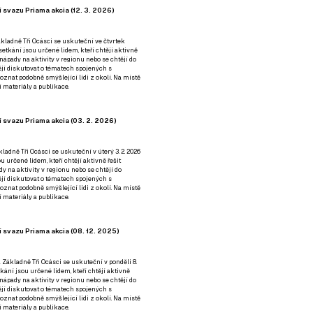
 svazu Priama akcia (12. 3. 2026)
kladně Tři Ocásci se uskuteční ve čtvrtek
é setkání jsou určené lidem, kteří chtějí aktivně
 nápady na aktivity v regionu nebo se chtějí do
tějí diskutovat o tématech spojených s
nat podobně smýšlející lidi z okolí. Na místě
 materiály a publikace.
 svazu Priama akcia (03. 2. 2026)
ladně Tři Ocásci se uskuteční v úterý 3. 2. 2026
ou určené lidem, kteří chtějí aktivně řešit
y na aktivity v regionu nebo se chtějí do
tějí diskutovat o tématech spojených s
nat podobně smýšlející lidi z okolí. Na místě
 materiály a publikace.
 svazu Priama akcia (08. 12. 2025)
 Základně Tři Ocásci se uskuteční v ponděli 8.
etkání jsou určené lidem, kteří chtějí aktivně
 nápady na aktivity v regionu nebo se chtějí do
tějí diskutovat o tématech spojených s
nat podobně smýšlející lidi z okolí. Na místě
 materiály a publikace.