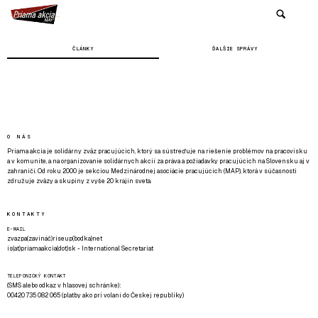
ČLÁNKY
ĎALŠIE SPRÁVY
O NÁS
Priama akcia je solidárny zväz pracujúcich, ktorý sa sústreďuje na riešenie problémov na pracovisku
a v komunite, a na organizovanie solidárnych akcií za práva a požiadavky pracujúcich na Slovensku aj v
zahraničí. Od roku 2000 je sekciou Medzinárodnej asociácie pracujúcich (MAP), ktorá v súčasnosti
združuje zväzy a skupiny z vyše 20 krajín sveta.
KONTAKTY
E-MAIL
zvazpa(zavináč)riseup(bodka)net
is(at)priamaakcia(dot)sk - International Secretariat
TELEFONICKÝ KONTAKT
(SMS alebo odkaz v hlasovej schránke):
00420 735 082 065 (platby ako pri volaní do Českej republiky)