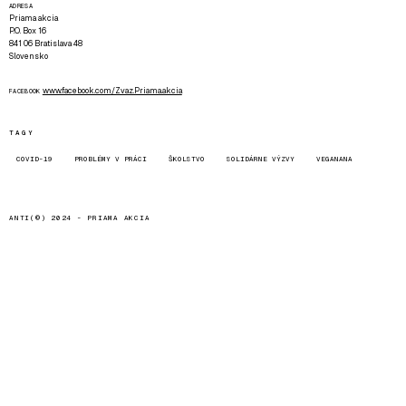
ADRESA
Priama akcia
P.O. Box 16
841 06 Bratislava 48
Slovensko
www.facebook.com/Zvaz.Priama.akcia
FACEBOOK
TAGY
COVID-19
PROBLÉMY V PRÁCI
ŠKOLSTVO
SOLIDÁRNE VÝZVY
VEGANANA
ANTI(©) 2024 -
PRIAMA AKCIA