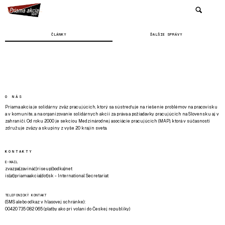
ČLÁNKY
ĎALŠIE SPRÁVY
O NÁS
Priama akcia je solidárny zväz pracujúcich, ktorý sa sústreďuje na riešenie problémov na pracovisku
a v komunite, a na organizovanie solidárnych akcií za práva a požiadavky pracujúcich na Slovensku aj v
zahraničí. Od roku 2000 je sekciou Medzinárodnej asociácie pracujúcich (MAP), ktorá v súčasnosti
združuje zväzy a skupiny z vyše 20 krajín sveta.
KONTAKTY
E-MAIL
zvazpa(zavináč)riseup(bodka)net
is(at)priamaakcia(dot)sk - International Secretariat
TELEFONICKÝ KONTAKT
(SMS alebo odkaz v hlasovej schránke):
00420 735 082 065 (platby ako pri volaní do Českej republiky)