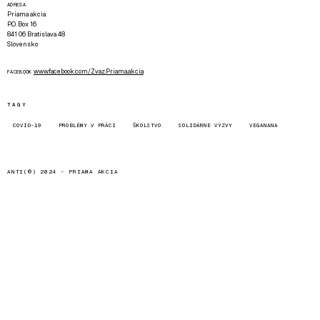
ADRESA
Priama akcia
P.O. Box 16
841 06 Bratislava 48
Slovensko
www.facebook.com/Zvaz.Priama.akcia
FACEBOOK
TAGY
COVID-19
PROBLÉMY V PRÁCI
ŠKOLSTVO
SOLIDÁRNE VÝZVY
VEGANANA
ANTI(©) 2024 -
PRIAMA AKCIA