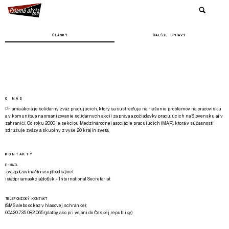
ČLÁNKY
ĎALŠIE SPRÁVY
O NÁS
Priama akcia je solidárny zväz pracujúcich, ktorý sa sústreďuje na riešenie problémov na pracovisku
a v komunite, a na organizovanie solidárnych akcií za práva a požiadavky pracujúcich na Slovensku aj v
zahraničí. Od roku 2000 je sekciou Medzinárodnej asociácie pracujúcich (MAP), ktorá v súčasnosti
združuje zväzy a skupiny z vyše 20 krajín sveta.
KONTAKTY
E-MAIL
zvazpa(zavináč)riseup(bodka)net
is(at)priamaakcia(dot)sk - International Secretariat
TELEFONICKÝ KONTAKT
(SMS alebo odkaz v hlasovej schránke):
00420 735 082 065 (platby ako pri volaní do Českej republiky)