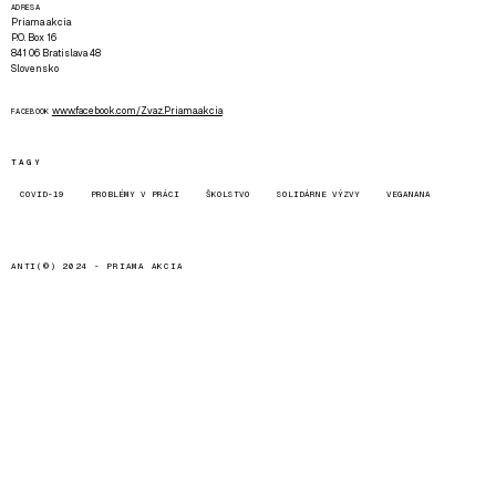
ADRESA
Priama akcia
P.O. Box 16
841 06 Bratislava 48
Slovensko
www.facebook.com/Zvaz.Priama.akcia
FACEBOOK
TAGY
COVID-19
PROBLÉMY V PRÁCI
ŠKOLSTVO
SOLIDÁRNE VÝZVY
VEGANANA
ANTI(©) 2024 -
PRIAMA AKCIA