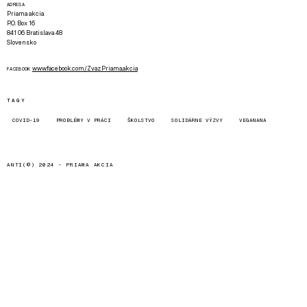
ADRESA
Priama akcia
P.O. Box 16
841 06 Bratislava 48
Slovensko
www.facebook.com/Zvaz.Priama.akcia
FACEBOOK
TAGY
COVID-19
PROBLÉMY V PRÁCI
ŠKOLSTVO
SOLIDÁRNE VÝZVY
VEGANANA
ANTI(©) 2024 -
PRIAMA AKCIA