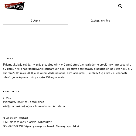
ČLÁNKY
ĎALŠIE SPRÁVY
O NÁS
Priama akcia je solidárny zväz pracujúcich, ktorý sa sústreďuje na riešenie problémov na pracovisku
a v komunite, a na organizovanie solidárnych akcií za práva a požiadavky pracujúcich na Slovensku aj v
zahraničí. Od roku 2000 je sekciou Medzinárodnej asociácie pracujúcich (MAP), ktorá v súčasnosti
združuje zväzy a skupiny z vyše 20 krajín sveta.
KONTAKTY
E-MAIL
zvazpa(zavináč)riseup(bodka)net
is(at)priamaakcia(dot)sk - International Secretariat
TELEFONICKÝ KONTAKT
(SMS alebo odkaz v hlasovej schránke):
00420 735 082 065 (platby ako pri volaní do Českej republiky)