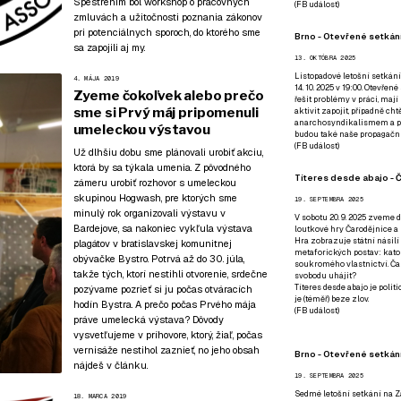
Spestrením bol workshop o pracovných
(
FB událost
)
zmluvách a užitočnosti poznania zákonov
pri potenciálnych sporoch, do ktorého sme
Brno - Otevřené setkání
sa zapojili aj my.
13. OKTÓBRA 2025
Listopadové letošní setkání
4. MÁJA 2019
14. 10. 2025 v 19:00. Otevřen
Zyeme čokoľvek alebo prečo
řešit problémy v práci, mají
sme si Prvý máj pripomenuli
aktivit zapojit, případně ch
anarchosyndikalismem a poz
umeleckou výstavou
budou také naše propagační
(
FB událost
)
Už dlhšiu dobu sme plánovali urobiť akciu,
ktorá by sa týkala umenia. Z pôvodného
Títeres desde abajo - Č
zámeru urobiť rozhovor s umeleckou
skupinou Hogwash, pre ktorých sme
19. SEPTEMBRA 2025
minulý rok organizovali výstavu v
V sobotu 20. 9. 2025 zveme d
Bardejove
, sa nakoniec vykľula výstava
loutkové hry Čarodějnice a 
Hra zobrazuje státní násilí
plagátov v bratislavskej komunitnej
metaforických postav: katol
obývačke Bystro. Potrvá až do 30. júla,
soukromého vlastnictví. Čar
takže tých, ktorí nestihli otvorenie, srdečne
svobodu uhájit?
Títeres desde abajo je poli
pozývame pozrieť si ju
počas otváracích
je (téměř) beze zlov.
hodín Bystra
. A prečo počas Prvého mája
(
FB událost
)
práve umelecká výstava? Dôvody
vysvetľujeme v príhovore, ktorý, žiaľ, počas
vernisáže nestihol zaznieť, no jeho obsah
Brno - Otevřené setkán
nájdeš v článku.
19. SEPTEMBRA 2025
Sedmé letošní setkání na Z
18. MARCA 2019