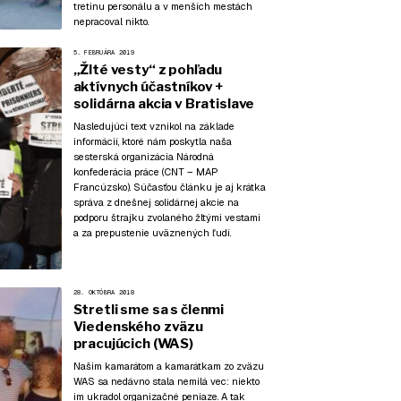
tretinu personálu a v menších mestách
nepracoval nikto.
5. FEBRUÁRA 2019
„Žlté vesty“ z pohľadu
aktívnych účastníkov +
solidárna akcia v Bratislave
Nasledujúci text vznikol na základe
informácií, ktoré nám poskytla naša
sesterská organizácia Národná
konfederácia práce (CNT – MAP
Francúzsko). Súčasťou článku je aj krátka
správa z dnešnej solidárnej akcie na
podporu štrajku zvolaného žltými vestami
a za prepustenie uväznených ľudí.
28. OKTÓBRA 2018
Stretli sme sa s členmi
Viedenského zväzu
pracujúcich (WAS)
Našim kamarátom a kamarátkam zo zväzu
WAS sa nedávno stala nemilá vec: niekto
im ukradol organizačné peniaze. A tak