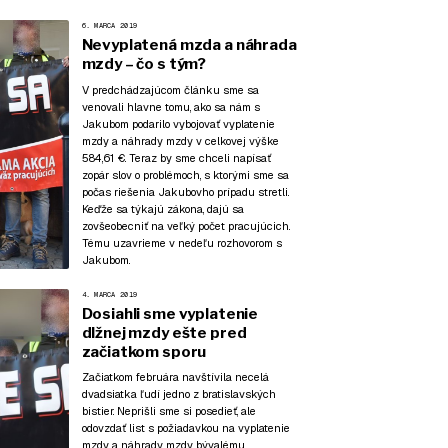
6. MARCA 2019
Nevyplatená mzda a náhrada
mzdy – čo s tým?
V predchádzajúcom článku
sme sa
venovali hlavne tomu, ako sa nám s
Jakubom podarilo vybojovať vyplatenie
mzdy a náhrady mzdy v celkovej výške
584,61 €. Teraz by sme chceli napísať
zopár slov o problémoch, s ktorými sme sa
počas riešenia Jakubovho prípadu stretli.
Keďže sa týkajú zákona, dajú sa
zovšeobecniť na veľký počet pracujúcich.
Tému uzavrieme v nedeľu
rozhovorom s
Jakubom.
4. MARCA 2019
Dosiahli sme vyplatenie
dlžnej mzdy ešte pred
začiatkom sporu
Začiatkom februára navštívila necelá
dvadsiatka ľudí jedno z bratislavských
bistier. Neprišli sme si posedieť, ale
odovzdať list s požiadavkou na vyplatenie
mzdy a náhrady mzdy bývalému