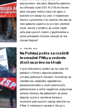
pracovníkovi Jakubovi. Majiteľka podniku
mu dlhovala vyše 500 €. O 19 dní (tesne
pred vstupom nášho zväzu do sporu s
bistrom) ich dostal na účet. V trojdielnom
článku vysvetlíme, o čo vlastne išlo, ako sa
nám podarilo uspieť a čo si
o tom všetkom
myslí Jakub
. V príbehu sa určite
nájde
veľa pracujúcich nielen z gastronómie
a
týmto príkladom chceme ukázať, že má
zmysel bojovať.
15. FEBRUÁRA 2019
Na Poľskej pošte sa rozšírili
hromadné PNky a vedenie
útočí na právo na štrajk
V prvý februárový týždeň sa na vyše 40
poštách v Poľsku objavila epidémia
„chrípky poštových holubov“. Vyznačuje sa
všeobecnou slabosťou spôsobenou
prepracovanosťou a zlými pracovnými
podmienkami a veľmi negatívne ovplyvňuje
zdravie človeka. Na pobočkách sa preto
objavila výzva k návšteve lekára a
množstvo pracujúcich naozaj skončilo na
PNke. V niektorých mestách išlo až o