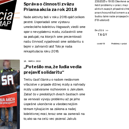
23.9.2025 v 19:00. Otevřené 
Správa o činnosti zväzu
řešit problémy v práci, mají
Priama akcia za rok 2018
aktivit zapojit, případně ch
anarchosyndikalismem a poz
budou také naše propagační
Naše aktivity boli v roku 2018 opäť celkom
(
FB událost
)
pestré. Usporiadali sme výstavu
umeleckého kolektívu Hogwash, viedli sme
ĎALŠIE >>
spor o nevyplatenú mzdu, zúčastnili sme
TAGY
sa podujatí, na ktorých sme prezentovali
našu činnosť, vyjadrovali sme solidaritu s
covid-19
Problémy v práci
bojmi v zahraničí atď. Toto je naša
rekapitulácia roku 2018.
10. MARCA 2019
„Potešilo ma, že ľudia vedia
prejaviť solidaritu“
Tretiu časť článku o našom nedávnom
víťazstve v prípade dlžnej mzdy a náhrady
mzdy uzatvárame rozhovorom s Jakubom.
Zatiaľ čo v predošlých dvoch častiach sme
sa venovali
vývoju problému až po jeho
úspešné ukončenie
a všeobecnejším
témam
týkajúcim sa zákona a našej
kolektívnej moci
, teraz sme sa zamerali na
to, ako sa na celú vec pozeral Jakub.