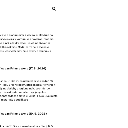
y zväz pracujúcich, ktorý sa sústreďuje na
racovisku a v komunite, a na organizovanie
áva a požiadavky pracujúcich na Slovensku
2000 je sekciou Medzinárodnej asociácie
á v súčasnosti združuje zväzy a skupiny z
 svazu Priama akcia (17. 6. 2026)
adně Tři Ocásci se uskuteční ve středu 17. 6.
ní jsou určené lidem, kteří chtějí aktivněřešit
y na aktivity v regionu nebo se chtějí do
tějí diskutovat o tématech spojených s
nat podobně smýšlející lidi z okolí. Na místě
 materiály a publikace.
 svazu Priama akcia (19. 5. 2026)
ladně Tři Ocásci se uskuteční v úterý 19. 5.