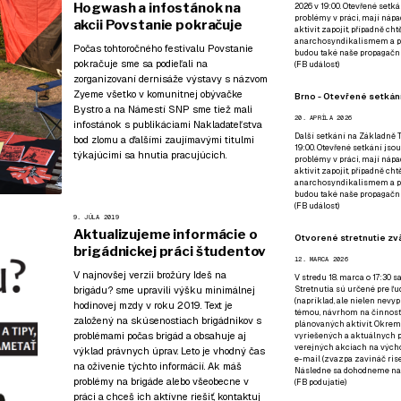
Hogwash a infostánok na
2026 v 19:00. Otevřené setká
problémy v práci, mají nápad
akcii Povstanie pokračuje
aktivit zapojit, případně ch
anarchosyndikalismem a poz
Počas tohtoročného festivalu Povstanie
budou také naše propagační
pokračuje sme sa podieľali na
(
FB událost
)
zorganizovaní dernisáže výstavy s názvom
Zyeme všetko v komunitnej obývačke
Brno - Otevřené setkání
Bystro a na Námestí SNP sme tiež mali
20. APRÍLA 2026
infostánok s
publikáciami Nakladateľstva
Další setkání na Základně Tř
bod zlomu
a ďalšími zaujímavými titulmi
19:00. Otevřené setkání jsou
týkajúcimi sa hnutia pracujúcich.
problémy v práci, mají nápad
aktivit zapojit, případně ch
anarchosyndikalismem a poz
budou také naše propagační
(
FB událost
)
9. JÚLA 2019
Aktualizujeme informácie o
Otvorené stretnutie zvä
brigádnickej práci študentov
12. MARCA 2026
V najnovšej verzii brožúry Ideš na
V stredu 18. marca o 17:30 s
brigádu? sme upravili výšku minimálnej
Stretnutia sú určené pre ľud
(napríklad, ale nielen nevy
hodinovej mzdy v roku 2019. Text je
témou, návrhom na činnosť 
založený na skúsenostiach brigádnikov s
plánovaných aktivít. Okrem
problémami počas brigád a obsahuje aj
vyriešených a aktuálnych p
verejných akciach na výcho
výklad právnych úprav. Leto je vhodný čas
e-mail (zvazpa zavináč rise
na oživenie týchto informácií. Ak máš
Následne sa dohodneme na p
problémy na brigáde alebo všeobecne v
(
FB podujatie
)
práci a chceš ich aktívne riešiť, kontaktuj