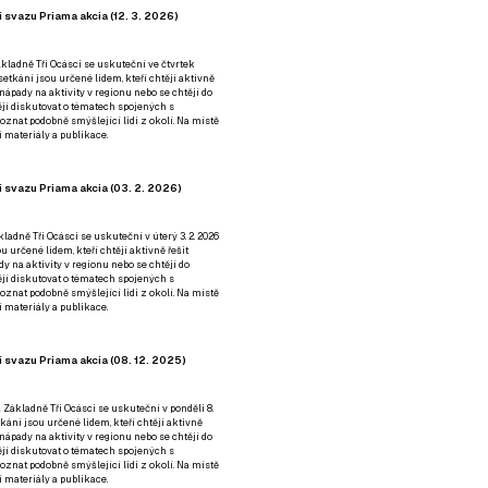
 svazu Priama akcia (12. 3. 2026)
kladně Tři Ocásci se uskuteční ve čtvrtek
é setkání jsou určené lidem, kteří chtějí aktivně
 nápady na aktivity v regionu nebo se chtějí do
tějí diskutovat o tématech spojených s
nat podobně smýšlející lidi z okolí. Na místě
 materiály a publikace.
 svazu Priama akcia (03. 2. 2026)
ladně Tři Ocásci se uskuteční v úterý 3. 2. 2026
ou určené lidem, kteří chtějí aktivně řešit
y na aktivity v regionu nebo se chtějí do
tějí diskutovat o tématech spojených s
nat podobně smýšlející lidi z okolí. Na místě
 materiály a publikace.
 svazu Priama akcia (08. 12. 2025)
 Základně Tři Ocásci se uskuteční v ponděli 8.
etkání jsou určené lidem, kteří chtějí aktivně
 nápady na aktivity v regionu nebo se chtějí do
tějí diskutovat o tématech spojených s
nat podobně smýšlející lidi z okolí. Na místě
 materiály a publikace.