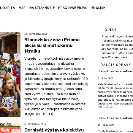
LIDARITA
MAP
NA STIAHNUTIE
PRACOVNÉ PRÁVO
ENGLISH
O NÁS
19. SEPTEMBRA 2019
Priama akcia je solidárn
Stanovisko zväzu Priama
riešenie problémov na p
akcia ku klimatickému
solidárnych akcií za pr
aj v zahraničí. Od roku 
štrajku
pracujúcich (MAP), ktor
vyše 20 krajín sveta.
V priebehu niekoľkých mesiacov urobilo
hnutie upozorňujúce na globálnu
ĎALŠIE SPRÁVY
klimatickú krízu zásadný krok a oslovilo
Brno - Otevřené setkání
pracujúcich. Jedným z prvých výsledkov
je klimatický štrajk, ktorý sa uskutoční 20.
9. JÚNA 2026
septembra. V kontexte boja proti klimatickej
Páté
letošní setkání na Zákl
2026 v 19:00. Otevřené setká
katastrofe sa hnutie pracujúcich ocitá
problémy v práci, mají nápad
pred výzvou, s ktorou sa bude musieť
aktivit zapojit, případně ch
vyrovnať. Hoci táto výzva nie je nová,
anarchosyndikalismem a poz
vyžaduje si väčšiu pozornosť ako doteraz.
budou také naše propagační
(
FB událost
)
Aktualizácia:
Fotoreport z klimatického
štrajku (20.9.2019)
Brno - Otevřené setkání
9. SEPTEMBRA 2019
12. MÁJA 2026
Dernisáž výstavy kolektívu
Čtvrtý
letošní setkání na Zák