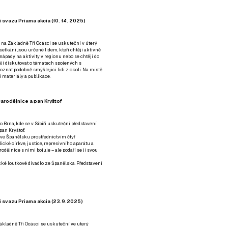
 svazu Priama akcia (10. 14. 2025)
 na Základně Tři Ocásci se uskuteční v úterý
é setkání jsou určené lidem, kteří chtějí aktivně
 nápady na aktivity v regionu nebo se chtějí do
tějí diskutovat o tématech spojených s
nat podobně smýšlející lidi z okolí. Na místě
 materiály a publikace.
arodějnice a pan Kryštof
o Brna, kde se v Sibiři uskuteční představení
pan Kryštof.
 ve Španělsku prostřednictvím čtyř
ické církve, justice, represivního aparátu a
odějnice s nimi bojuje – ale podaří se jí svou
tické loutkové divadlo ze Španělska. Představení
í svazu Priama akcia (23.9.2025)
ákladně Tři Ocásci se uskuteční ve uterý