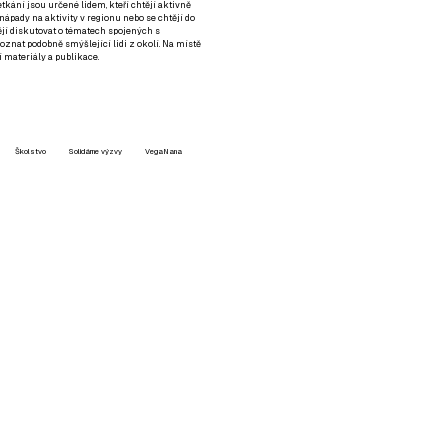
setkání jsou určené lidem, kteří chtějí aktivně
 nápady na aktivity v regionu nebo se chtějí do
tějí diskutovat o tématech spojených s
nat podobně smýšlející lidi z okolí. Na místě
 materiály a publikace.
Školstvo
Solidárne výzvy
VegaNana