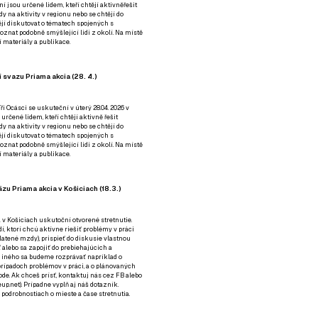
ní jsou určené lidem, kteří chtějí aktivněřešit
y na aktivity v regionu nebo se chtějí do
tějí diskutovat o tématech spojených s
nat podobně smýšlející lidi z okolí. Na místě
 materiály a publikace.
 svazu Priama akcia (28. 4.)
i Ocásci se uskuteční v úterý 28.04. 2026 v
 určené lidem, kteří chtějí aktivně řešit
y na aktivity v regionu nebo se chtějí do
tějí diskutovat o tématech spojených s
nat podobně smýšlející lidi z okolí. Na místě
 materiály a publikace.
zu Priama akcia v Košiciach (18.3.)
a v Košiciach uskutoční otvorené stretnutie.
í, ktorí chcú aktívne riešiť problémy v práci
platené mzdy), prispieť do diskusie vlastnou
alebo sa zapojiť do prebiehajúcich a
 iného sa budeme rozprávať napríklad o
rípadoch problémov v práci, a o plánovaných
de. Ak chceš prísť, kontaktuj nás cez
FB
alebo
up.net). Prípadne
vyplň aj náš dotazník
.
odrobnostiach o mieste a čase stretnutia.