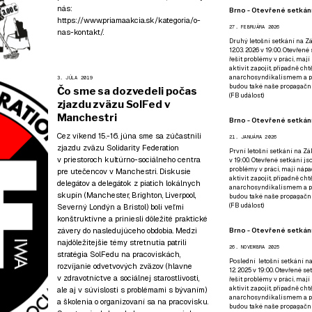
nás:
Brno - Otevřené setkání
https://www.priamaakcia.sk/kategoria/o-
27. FEBRUÁRA 2026
nas-kontakt/
.
Druhý letošní setkání na Zá
12.03. 2026 v 19:00. Otevřen
řešit problémy v práci, mají
aktivit zapojit, případně ch
anarchosyndikalismem a poz
3. JÚLA 2019
budou také naše propagační
Čo sme sa dozvedeli počas
(
FB událost
)
zjazdu zväzu SolFed v
Manchestri
Brno - Otevřené setkání
Cez víkend 15.-16. júna sme sa zúčastnili
21. JANUÁRA 2026
zjazdu zväzu Solidarity Federation
První letošní setkání na Zák
v priestoroch kultúrno-sociálneho centra
v 19:00. Otevřené setkání js
problémy v práci, mají nápad
pre utečencov v Manchestri. Diskusie
aktivit zapojit, případně ch
delegátov a delegátok z piatich lokálnych
anarchosyndikalismem a poz
skupín (Manchester, Brighton, Liverpool,
budou také naše propagační
(
FB událost
)
Severný Londýn a Bristol) boli veľmi
konštruktívne a priniesli dôležité praktické
Brno - Otevřené setkání
závery do nasledujúceho obdobia. Medzi
najdôležitejšie témy stretnutia patrili
26. NOVEMBRA 2025
stratégia SolFedu na pracoviskách,
Poslední letošní setkání na
rozvíjanie odvetvových zväzov (hlavne
12. 2025 v 19:00. Otevřené s
v zdravotníctve a sociálnej starostlivosti,
řešit problémy v práci, mají
aktivit zapojit, případně ch
ale aj v súvislosti s problémami s bývaním)
anarchosyndikalismem a poz
a školenia o organizovaní sa na pracovisku.
budou také naše propagační