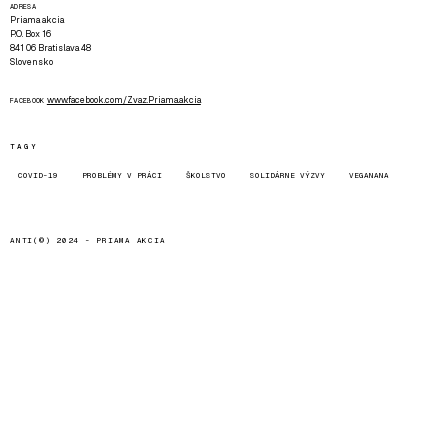
ADRESA
Priama akcia
P.O. Box 16
841 06 Bratislava 48
Slovensko
www.facebook.com/Zvaz.Priama.akcia
FACEBOOK
TAGY
COVID-19
PROBLÉMY V PRÁCI
ŠKOLSTVO
SOLIDÁRNE VÝZVY
VEGANANA
ANTI(©) 2024 -
PRIAMA AKCIA