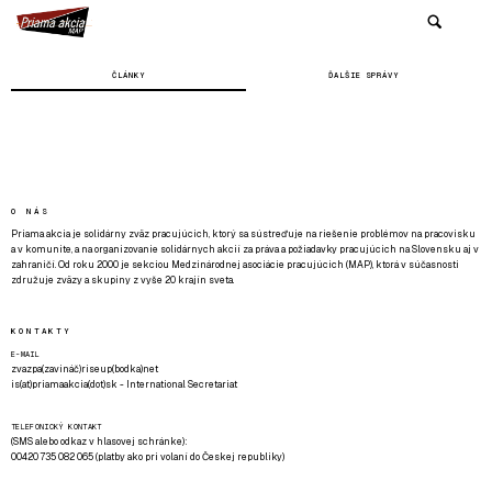
ČLÁNKY
ĎALŠIE SPRÁVY
O NÁS
Priama akcia je solidárny zväz pracujúcich, ktorý sa sústreďuje na riešenie problémov na pracovisku
a v komunite, a na organizovanie solidárnych akcií za práva a požiadavky pracujúcich na Slovensku aj v
zahraničí. Od roku 2000 je sekciou Medzinárodnej asociácie pracujúcich (MAP), ktorá v súčasnosti
združuje zväzy a skupiny z vyše 20 krajín sveta.
KONTAKTY
E-MAIL
zvazpa(zavináč)riseup(bodka)net
is(at)priamaakcia(dot)sk - International Secretariat
TELEFONICKÝ KONTAKT
(SMS alebo odkaz v hlasovej schránke):
00420 735 082 065 (platby ako pri volaní do Českej republiky)