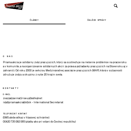
ČLÁNKY
ĎALŠIE SPRÁVY
O NÁS
Priama akcia je solidárny zväz pracujúcich, ktorý sa sústreďuje na riešenie problémov na pracovisku
a v komunite, a na organizovanie solidárnych akcií za práva a požiadavky pracujúcich na Slovensku aj v
zahraničí. Od roku 2000 je sekciou Medzinárodnej asociácie pracujúcich (MAP), ktorá v súčasnosti
združuje zväzy a skupiny z vyše 20 krajín sveta.
KONTAKTY
E-MAIL
zvazpa(zavináč)riseup(bodka)net
is(at)priamaakcia(dot)sk - International Secretariat
TELEFONICKÝ KONTAKT
(SMS alebo odkaz v hlasovej schránke):
00420 735 082 065 (platby ako pri volaní do Českej republiky)