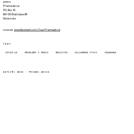
ADRESA
Priama akcia
P.O. Box 16
841 06 Bratislava 48
Slovensko
www.facebook.com/Zvaz.Priama.akcia
FACEBOOK
TAGY
COVID-19
PROBLÉMY V PRÁCI
ŠKOLSTVO
SOLIDÁRNE VÝZVY
VEGANANA
ANTI(©) 2024 -
PRIAMA AKCIA