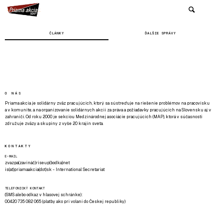
ČLÁNKY
ĎALŠIE SPRÁVY
O NÁS
Priama akcia je solidárny zväz pracujúcich, ktorý sa sústreďuje na riešenie problémov na pracovisku
a v komunite, a na organizovanie solidárnych akcií za práva a požiadavky pracujúcich na Slovensku aj v
zahraničí. Od roku 2000 je sekciou Medzinárodnej asociácie pracujúcich (MAP), ktorá v súčasnosti
združuje zväzy a skupiny z vyše 20 krajín sveta.
KONTAKTY
E-MAIL
zvazpa(zavináč)riseup(bodka)net
is(at)priamaakcia(dot)sk - International Secretariat
TELEFONICKÝ KONTAKT
(SMS alebo odkaz v hlasovej schránke):
00420 735 082 065 (platby ako pri volaní do Českej republiky)