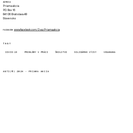
ADRESA
Priama akcia
P.O. Box 16
841 06 Bratislava 48
Slovensko
www.facebook.com/Zvaz.Priama.akcia
FACEBOOK
TAGY
COVID-19
PROBLÉMY V PRÁCI
ŠKOLSTVO
SOLIDÁRNE VÝZVY
VEGANANA
ANTI(©) 2024 -
PRIAMA AKCIA