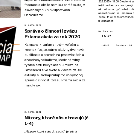
23.9.2025 v 19:00. Otevřené 
federace
alebo (s nemilou prirážkou) aj v
řešit problémy v práci, mají
aktivit zapojit, případně ch
slovenských kníhkupectvách.
anarchosyndikalismem a poz
Odporúčame.
budou také naše propagační
(
FB událost
)
9. MARCA 2021
Správa o činnosti zväzu
ĎALŠIE >>
TAGY
Priama akcia za rok 2020
Kampane k parlamentným voľbám a
covid-19
Problémy v práci
koronakríze, solidárne aktivity, dve nové
publikácie o sporoch na pracoviskách a
anarchosyndikalizme, Medzinárodný
týždeň proti nevyplácaniu miezd na
Slovensku a vo svete a viaceré ďalšie
aktivity si zrekapitulujeme vo výročnej
správe o činnosti zväzu Priama akcia za
minulý rok.
6. MARCA 2021
Názory, ktoré nás otravujú (č.
1-4)
„Názory, ktoré nás otravujú“ je séria