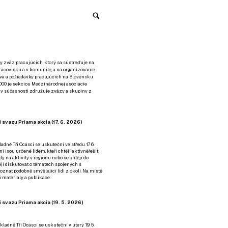
y zväz pracujúcich, ktorý sa sústreďuje na
racovisku a v komunite, a na organizovanie
áva a požiadavky pracujúcich na Slovensku
2000 je sekciou Medzinárodnej asociácie
á v súčasnosti združuje zväzy a skupiny z
 svazu Priama akcia (17. 6. 2026)
adně Tři Ocásci se uskuteční ve středu 17. 6.
ní jsou určené lidem, kteří chtějí aktivněřešit
y na aktivity v regionu nebo se chtějí do
tějí diskutovat o tématech spojených s
nat podobně smýšlející lidi z okolí. Na místě
 materiály a publikace.
 svazu Priama akcia (19. 5. 2026)
ladně Tři Ocásci se uskuteční v úterý 19. 5.