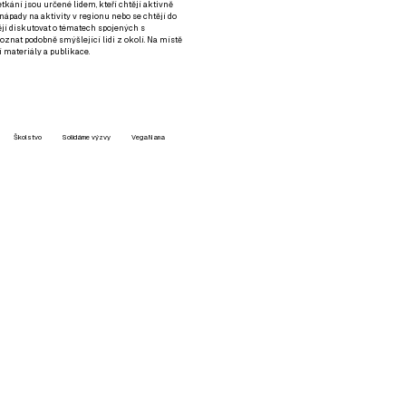
setkání jsou určené lidem, kteří chtějí aktivně
 nápady na aktivity v regionu nebo se chtějí do
tějí diskutovat o tématech spojených s
nat podobně smýšlející lidi z okolí. Na místě
 materiály a publikace.
Školstvo
Solidárne výzvy
VegaNana