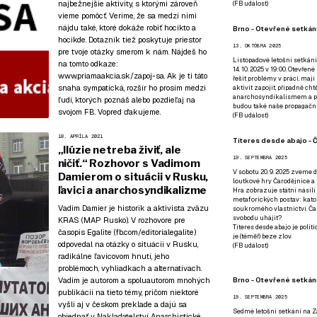
najbežnejšie aktivity, s ktorými zároveň
(
FB událost
)
vieme pomôcť. Veríme, že sa medzi nimi
nájdu také, ktoré dokáže robiť hocikto a
Brno - Otevřené setkání
hocikde. Dotazník tiež poskytuje priestor
13. OKTÓBRA 2025
pre tvoje otázky smerom k nám. Nájdeš ho
Listopadové letošní setkání
na tomto odkaze:
14. 10. 2025 v 19:00. Otevřen
www.priamaakcia.sk/zapoj-sa
. Ak je ti táto
řešit problémy v práci, mají
snaha sympatická, rozšír ho prosím medzi
aktivit zapojit, případně ch
anarchosyndikalismem a poz
ľudí, ktorých poznáš alebo pozdieľaj na
budou také naše propagační
svojom FB. Vopred ďakujeme.
(
FB událost
)
18. APRÍLA 2021
Títeres desde abajo - Č
„Ilúzie netreba živiť, ale
19. SEPTEMBRA 2025
ničiť.“ Rozhovor s Vadimom
V sobotu 20. 9. 2025 zveme d
Damierom o situácii v Rusku,
loutkové hry Čarodějnice a 
ľavici a anarchosyndikalizme
Hra zobrazuje státní násilí
metaforických postav: katol
Vadim Damier je historik a aktivista zväzu
soukromého vlastnictví. Čar
svobodu uhájit?
KRAS (MAP Rusko). V rozhovore pre
Títeres desde abajo je poli
časopis Egalite (fb.com/editorialegalite)
je (téměř) beze zlov.
odpovedal na otázky o situácii v Rusku,
(
FB událost
)
radikálne ľavicovom hnutí, jeho
problémoch, vyhliadkach a alternatívach.
Brno - Otevřené setkán
Vadim je autorom a spoluautorom mnohých
publikácií na tieto témy, pričom niektoré
19. SEPTEMBRA 2025
vyšli aj v českom preklade a dajú sa
Sedmé letošní setkání na Z
objednať v
Nakladatelství Anarchistické