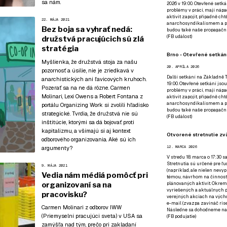
sa nám
.
2026 v 19:00. Otevřené setká
problémy v práci, mají nápad
aktivit zapojit, případně ch
22. MÁJA 2021
anarchosyndikalismem a poz
Bez boja sa vyhrať nedá:
budou také naše propagační
(
FB událost
)
družstvá pracujúcich sú zlá
stratégia
Brno - Otevřené setkání
Myšlienka, že družstvá stoja za našu
20. APRÍLA 2026
pozornosť a úsilie, nie je zriedkavá v
Další setkání na Základně Tř
anarchistických ani ľavicových kruhoch.
19:00. Otevřené setkání jsou
Pozerať sa na ne dá rôzne. Carmen
problémy v práci, mají nápad
Molinari, Lexi Owens a Robert Fontana z
aktivit zapojit, případně ch
anarchosyndikalismem a poz
portálu Organizing Work si zvolili hľadisko
budou také naše propagační
strategické. Tvrdia, že družstvá nie sú
(
FB událost
)
inštitúcie, ktorými sa dá bojovať proti
kapitalizmu, a všímajú si aj kontext
Otvorené stretnutie zvä
odborového organizovania. Aké sú ich
argumenty?
12. MARCA 2026
V stredu 18. marca o 17:30 s
Stretnutia sú určené pre ľud
9. MÁJA 2021
(napríklad, ale nielen nevy
Vedia nám médiá pomôcť pri
témou, návrhom na činnosť 
organizovaní sa na
plánovaných aktivít. Okrem
vyriešených a aktuálnych p
pracovisku?
verejných akciach na výcho
e-mail (zvazpa zavináč rise
Carmen Molinari z odborov IWW
Následne sa dohodneme na p
(Priemyselní pracujúci sveta) v USA sa
(
FB podujatie
)
zamýšľa nad tým, prečo pri zakladaní