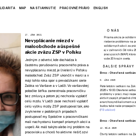
LIDARITA
MAP
NA STIAHNUTIE
PRACOVNÉ PRÁVO
ENGLISH
O NÁS
17. JÚNA 2021
Priama akcia je solidárn
Nevyplácanie miezd v
riešenie problémov na p
maloobchode a úspešné
solidárnych akcií za pr
aj v zahraničí. Od roku 
akcie zväzu ZSP v Poľsku
pracujúcich (MAP), ktor
vyše 20 krajín sveta.
Jedným z odvetví, kde dochádza k
častému porušovaniu pracovného práva a
ĎALŠIE SPRÁVY
nevyplácaniu miezd, je (nielen) v Poľsku
Brno - Otevřené setkání
maloobchod. Zväz ZSP ukončil v marci a v
máji tohto roka spor s prevádzkami siete
9. JÚNA 2026
Żabka vo Varšave a v Lodži. Vo varšavskej
Páté
letošní setkání na Zákl
2026 v 19:00. Otevřené setká
pobočke šéfka zamestnala pracovníčku
problémy v práci, mají nápad
bez zmluvy, a potom jej nechcela vyplatiť
aktivit zapojit, případně ch
celú mzdu. V Lodži zase nechceli vyplatiť
anarchosyndikalismem a poz
celú výšku mzdy. ZSP postupoval tak, ako
budou také naše propagační
(
FB událost
)
zvykneme v podobných prípadoch
postupovať my. Spoločne s pracovníčkami
Brno - Otevřené setkání
mali nachystanú kampaň priamych akcií a
uspeli. Ak máš takýto alebo iný problém na
12. MÁJA 2026
pracovisku a chceš ho aktívne riešiť,
ozvi
Čtvrtý
letošní setkání na Zák