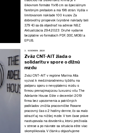
tradíciou na Slovensku. Kniha je v
šikovnom formáte 11x18 cm so špeciálnym
farebným prebalom a má 198 strán. Vyšla v
limitovanom náklade 100 kusov. Za
dobrovoľný príspevok (výrobné náklady boli
3,79 €) sa dá objednať na adrese NBZ.
Aktualizácia 29.4.2023:
Druhé vydanie
bezplatne vo formátoch
PDF
,
DOC
,
MOBI
a
EPUB
.
3. NOVEMBRA 2020
Zväz CNT-AIT žiada o
solidaritu v spore o dlžnú
mzdu
Zväz CNT-AIT v regióne Marina Alta
vyzval k medzinárodnému týždňu na
podporu sporu o nevyplatenú mzdu s
firmou prenajímajúcou luxusnú vilu The
Adelante House. Ešte v decembri 2019
firma bez upozornenia a patričných
podkladov znížila pracovníčke Roxane
pracovný čas o 2 hodiny denne, čo sa malo
odraziť aj na nižšej mzde. V tom čase práve
nastupovala na dovolenku, ktorú prežívala
v strese a po návrate sa situácia ešte viac
skomplikovala. V článku objasňujeme