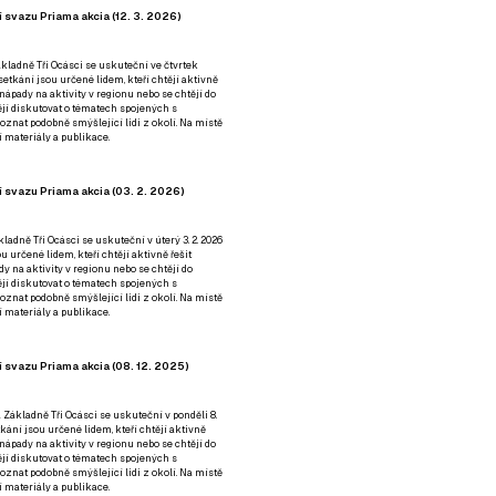
 svazu Priama akcia (12. 3. 2026)
kladně Tři Ocásci se uskuteční ve čtvrtek
é setkání jsou určené lidem, kteří chtějí aktivně
 nápady na aktivity v regionu nebo se chtějí do
tějí diskutovat o tématech spojených s
nat podobně smýšlející lidi z okolí. Na místě
 materiály a publikace.
 svazu Priama akcia (03. 2. 2026)
ladně Tři Ocásci se uskuteční v úterý 3. 2. 2026
ou určené lidem, kteří chtějí aktivně řešit
y na aktivity v regionu nebo se chtějí do
tějí diskutovat o tématech spojených s
nat podobně smýšlející lidi z okolí. Na místě
 materiály a publikace.
 svazu Priama akcia (08. 12. 2025)
 Základně Tři Ocásci se uskuteční v ponděli 8.
etkání jsou určené lidem, kteří chtějí aktivně
 nápady na aktivity v regionu nebo se chtějí do
tějí diskutovat o tématech spojených s
nat podobně smýšlející lidi z okolí. Na místě
 materiály a publikace.