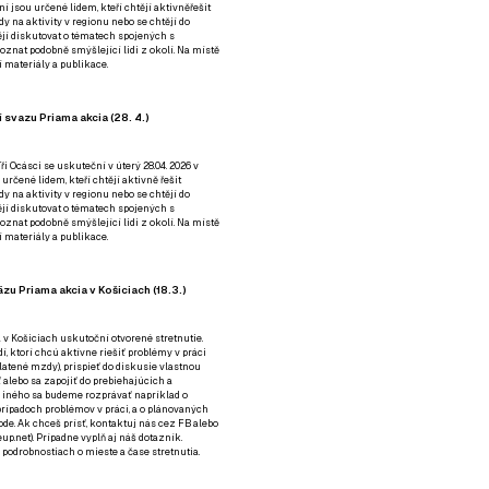
ní jsou určené lidem, kteří chtějí aktivněřešit
y na aktivity v regionu nebo se chtějí do
tějí diskutovat o tématech spojených s
nat podobně smýšlející lidi z okolí. Na místě
 materiály a publikace.
 svazu Priama akcia (28. 4.)
i Ocásci se uskuteční v úterý 28.04. 2026 v
 určené lidem, kteří chtějí aktivně řešit
y na aktivity v regionu nebo se chtějí do
tějí diskutovat o tématech spojených s
nat podobně smýšlející lidi z okolí. Na místě
 materiály a publikace.
zu Priama akcia v Košiciach (18.3.)
a v Košiciach uskutoční otvorené stretnutie.
í, ktorí chcú aktívne riešiť problémy v práci
platené mzdy), prispieť do diskusie vlastnou
alebo sa zapojiť do prebiehajúcich a
 iného sa budeme rozprávať napríklad o
rípadoch problémov v práci, a o plánovaných
de. Ak chceš prísť, kontaktuj nás cez
FB
alebo
up.net). Prípadne
vyplň aj náš dotazník
.
odrobnostiach o mieste a čase stretnutia.