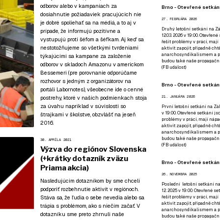
odborov alebo v kampaniach za
Brno - Otevřené setkání
dosiahnutie požiadaviek pracujúcich nie
27. FEBRUÁRA 2026
je dobré spoliehať sa na médiá, a to aj v
Druhý letošní setkání na Zá
prípade, že informujú pozitívne a
12.03. 2026 v 19:00. Otevřen
vystupujú proti šéfom a šéfkam. Aj keď sa
řešit problémy v práci, mají
nestotožňujeme so všetkými tvrdeniami
aktivit zapojit, případně ch
anarchosyndikalismem a poz
týkajúcimi sa kampane za založenie
budou také naše propagační
odborov v skladoch Amazonu v americkom
(
FB událost
)
Bessemeri (
pre porovnanie odporúčame
rozhovor s jedným z organizátorov na
Brno - Otevřené setkání
portáli Labornotes
), všeobecne ide o cenné
postrehy, ktoré v našich podmienkach stoja
21. JANUÁRA 2026
za úvahu napríklad v súvislosti so
První letošní setkání na Zák
v 19:00. Otevřené setkání js
štrajkami v školstve, obzvlášť na jeseň
problémy v práci, mají nápad
2016.
aktivit zapojit, případně ch
anarchosyndikalismem a poz
budou také naše propagační
30. APRÍLA 2021
(
FB událost
)
Výzva do regiónov Slovenska
(+krátky dotazník zväzu
Brno - Otevřené setkání
Priama akcia)
26. NOVEMBRA 2025
Nasledujúcim dotazníkom by sme chceli
Poslední letošní setkání na
podporiť rozbehnutie aktivít v regiónoch.
12. 2025 v 19:00. Otevřené s
Stáva sa, že ľudia o sebe nevedia alebo sa
řešit problémy v práci, mají
aktivit zapojit, případně ch
trápia s problémom, ako s niečím začať. V
anarchosyndikalismem a poz
dotazníku sme preto zhrnuli naše
budou také naše propagační