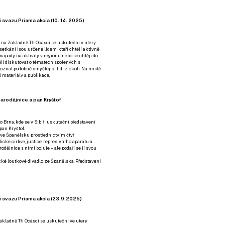
 svazu Priama akcia (10. 14. 2025)
 na Základně Tři Ocásci se uskuteční v úterý
é setkání jsou určené lidem, kteří chtějí aktivně
 nápady na aktivity v regionu nebo se chtějí do
tějí diskutovat o tématech spojených s
nat podobně smýšlející lidi z okolí. Na místě
 materiály a publikace.
arodějnice a pan Kryštof
o Brna, kde se v Sibiři uskuteční představení
pan Kryštof.
 ve Španělsku prostřednictvím čtyř
ické církve, justice, represivního aparátu a
odějnice s nimi bojuje – ale podaří se jí svou
tické loutkové divadlo ze Španělska. Představení
í svazu Priama akcia (23.9.2025)
ákladně Tři Ocásci se uskuteční ve uterý