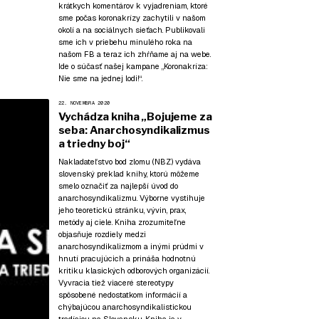
krátkych komentárov k vyjadreniam, ktoré
sme počas koronakrízy zachytili v našom
okolí a na sociálnych sieťach. Publikovali
sme ich v priebehu minulého roka na
našom FB a teraz ich zhŕňame aj na webe.
Ide o súčasť našej kampane
„Koronakríza:
Nie sme na jednej lodi!“
.
22. NOVEMBRA 2020
Vychádza kniha „Bojujeme za
seba: Anarchosyndikalizmus
a triedny boj“
Nakladateľstvo bod zlomu (NBZ) vydáva
slovenský preklad knihy, ktorú môžeme
smelo označiť za najlepší úvod do
anarchosyndikalizmu. Výborne vystihuje
jeho teoretickú stránku, vývin, prax,
metódy aj ciele. Kniha zrozumiteľne
objasňuje rozdiely medzi
anarchosyndikalizmom a inými prúdmi v
hnutí pracujúcich a prináša hodnotnú
kritiku klasických odborových organizácií.
Vyvracia tiež viaceré stereotypy
spôsobené nedostatkom informácií a
chýbajúcou anarchosyndikalistickou