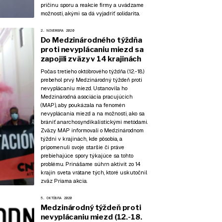
príčinu sporu a reakcie firmy a uvádzame
možnosti, akými sa dá vyjadriť solidarita.
2. NOVEMBRA 2020
Do Medzinárodného týždňa
proti nevyplácaniu miezd sa
zapojili zväzy v 14 krajinách
Počas tretieho októbrového týždňa (12.-18.)
prebehol prvý Medzinárodný týždeň proti
nevyplácaniu miezd. Ustanovila ho
Medzinárodná asociácia pracujúcich
(MAP), aby poukázala na fenomén
nevyplácania miezd a na možnosti, ako sa
brániť anarchosyndikalistickými metódami.
Zväzy MAP informovali o Medzinárodnom
týždni v krajinách, kde pôsobia, a
pripomenuli svoje staršie či práve
prebiehajúce spory týkajúce sa tohto
problému. Prinášame súhrn aktivít zo 14
krajín sveta vrátane tých, ktoré uskutočnil
zväz Priama akcia.
5. OKTÓBRA 2020
Medzinárodný týždeň proti
nevyplácaniu miezd (12.-18.