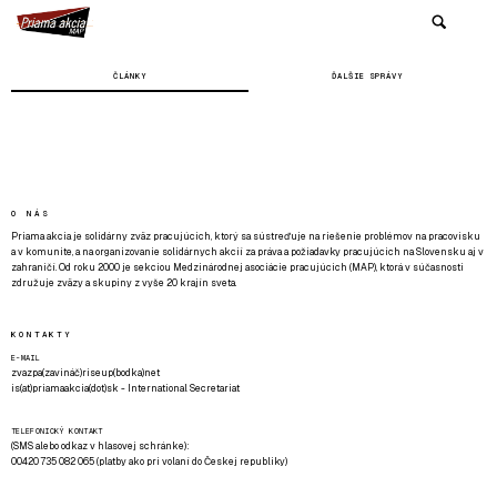
ČLÁNKY
ĎALŠIE SPRÁVY
O NÁS
Priama akcia je solidárny zväz pracujúcich, ktorý sa sústreďuje na riešenie problémov na pracovisku
a v komunite, a na organizovanie solidárnych akcií za práva a požiadavky pracujúcich na Slovensku aj v
zahraničí. Od roku 2000 je sekciou Medzinárodnej asociácie pracujúcich (MAP), ktorá v súčasnosti
združuje zväzy a skupiny z vyše 20 krajín sveta.
KONTAKTY
E-MAIL
zvazpa(zavináč)riseup(bodka)net
is(at)priamaakcia(dot)sk - International Secretariat
TELEFONICKÝ KONTAKT
(SMS alebo odkaz v hlasovej schránke):
00420 735 082 065 (platby ako pri volaní do Českej republiky)