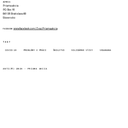
ADRESA
Priama akcia
P.O. Box 16
841 06 Bratislava 48
Slovensko
www.facebook.com/Zvaz.Priama.akcia
FACEBOOK
TAGY
COVID-19
PROBLÉMY V PRÁCI
ŠKOLSTVO
SOLIDÁRNE VÝZVY
VEGANANA
ANTI(©) 2024 -
PRIAMA AKCIA