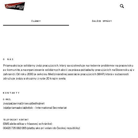
ČLÁNKY
ĎALŠIE SPRÁVY
O NÁS
Priama akcia je solidárny zväz pracujúcich, ktorý sa sústreďuje na riešenie problémov na pracovisku
a v komunite, a na organizovanie solidárnych akcií za práva a požiadavky pracujúcich na Slovensku aj v
zahraničí. Od roku 2000 je sekciou Medzinárodnej asociácie pracujúcich (MAP), ktorá v súčasnosti
združuje zväzy a skupiny z vyše 20 krajín sveta.
KONTAKTY
E-MAIL
zvazpa(zavináč)riseup(bodka)net
is(at)priamaakcia(dot)sk - International Secretariat
TELEFONICKÝ KONTAKT
(SMS alebo odkaz v hlasovej schránke):
00420 735 082 065 (platby ako pri volaní do Českej republiky)