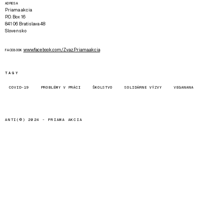
ADRESA
Priama akcia
P.O. Box 16
841 06 Bratislava 48
Slovensko
www.facebook.com/Zvaz.Priama.akcia
FACEBOOK
TAGY
COVID-19
PROBLÉMY V PRÁCI
ŠKOLSTVO
SOLIDÁRNE VÝZVY
VEGANANA
ANTI(©) 2024 -
PRIAMA AKCIA