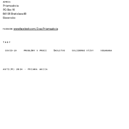
ADRESA
Priama akcia
P.O. Box 16
841 06 Bratislava 48
Slovensko
www.facebook.com/Zvaz.Priama.akcia
FACEBOOK
TAGY
COVID-19
PROBLÉMY V PRÁCI
ŠKOLSTVO
SOLIDÁRNE VÝZVY
VEGANANA
ANTI(©) 2024 -
PRIAMA AKCIA