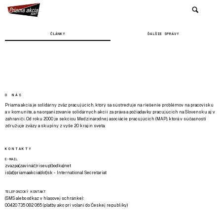
ČLÁNKY
ĎALŠIE SPRÁVY
O NÁS
Priama akcia je solidárny zväz pracujúcich, ktorý sa sústreďuje na riešenie problémov na pracovisku
a v komunite, a na organizovanie solidárnych akcií za práva a požiadavky pracujúcich na Slovensku aj v
zahraničí. Od roku 2000 je sekciou Medzinárodnej asociácie pracujúcich (MAP), ktorá v súčasnosti
združuje zväzy a skupiny z vyše 20 krajín sveta.
KONTAKTY
E-MAIL
zvazpa(zavináč)riseup(bodka)net
is(at)priamaakcia(dot)sk - International Secretariat
TELEFONICKÝ KONTAKT
(SMS alebo odkaz v hlasovej schránke):
00420 735 082 065 (platby ako pri volaní do Českej republiky)