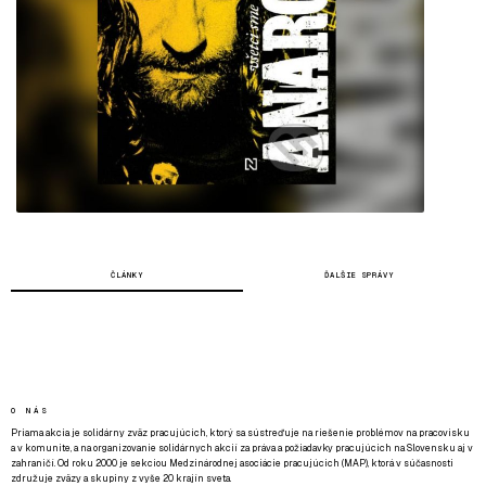
ČLÁNKY
ĎALŠIE SPRÁVY
O NÁS
Priama akcia je solidárny zväz pracujúcich, ktorý sa sústreďuje na riešenie problémov na pracovisku
a v komunite, a na organizovanie solidárnych akcií za práva a požiadavky pracujúcich na Slovensku aj v
zahraničí. Od roku 2000 je sekciou Medzinárodnej asociácie pracujúcich (MAP), ktorá v súčasnosti
združuje zväzy a skupiny z vyše 20 krajín sveta.