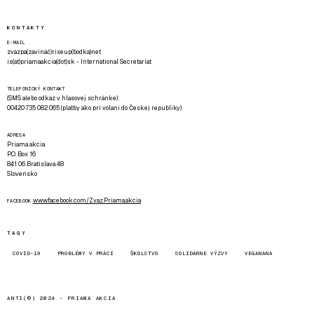
KONTAKTY
E-MAIL
zvazpa(zavináč)riseup(bodka)net
is(at)priamaakcia(dot)sk - International Secretariat
TELEFONICKÝ KONTAKT
(SMS alebo odkaz v hlasovej schránke):
00420 735 082 065 (platby ako pri volaní do Českej republiky)
ADRESA
Priama akcia
P.O. Box 16
841 06 Bratislava 48
Slovensko
www.facebook.com/Zvaz.Priama.akcia
FACEBOOK
TAGY
COVID-19
PROBLÉMY V PRÁCI
ŠKOLSTVO
SOLIDÁRNE VÝZVY
VEGANANA
ANTI(©) 2024 -
PRIAMA AKCIA