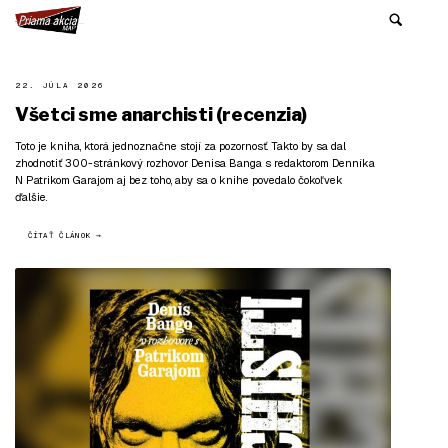
22. JÚLA 2026
Všetci sme anarchisti (recenzia)
Toto je kniha, ktorá jednoznačne stojí za pozornosť. Takto by sa dal
zhodnotiť 300-stránkový rozhovor Denisa Banga s redaktorom Denníka
N Patrikom Garajom aj bez toho, aby sa o knihe povedalo čokoľvek
ďalšie.
ČÍTAŤ ČLÁNOK →