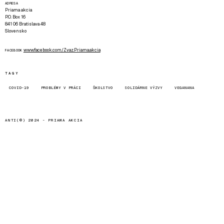
ADRESA
Priama akcia
P.O. Box 16
841 06 Bratislava 48
Slovensko
www.facebook.com/Zvaz.Priama.akcia
FACEBOOK
TAGY
COVID-19
PROBLÉMY V PRÁCI
ŠKOLSTVO
SOLIDÁRNE VÝZVY
VEGANANA
ANTI(©) 2024 -
PRIAMA AKCIA