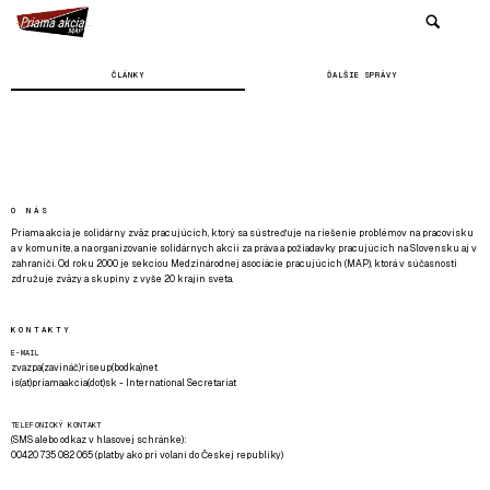
ČLÁNKY
ĎALŠIE SPRÁVY
O NÁS
Priama akcia je solidárny zväz pracujúcich, ktorý sa sústreďuje na riešenie problémov na pracovisku
a v komunite, a na organizovanie solidárnych akcií za práva a požiadavky pracujúcich na Slovensku aj v
zahraničí. Od roku 2000 je sekciou Medzinárodnej asociácie pracujúcich (MAP), ktorá v súčasnosti
združuje zväzy a skupiny z vyše 20 krajín sveta.
KONTAKTY
E-MAIL
zvazpa(zavináč)riseup(bodka)net
is(at)priamaakcia(dot)sk - International Secretariat
TELEFONICKÝ KONTAKT
(SMS alebo odkaz v hlasovej schránke):
00420 735 082 065 (platby ako pri volaní do Českej republiky)