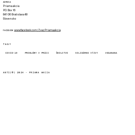
ADRESA
Priama akcia
P.O. Box 16
841 06 Bratislava 48
Slovensko
www.facebook.com/Zvaz.Priama.akcia
FACEBOOK
TAGY
COVID-19
PROBLÉMY V PRÁCI
ŠKOLSTVO
SOLIDÁRNE VÝZVY
VEGANANA
ANTI(©) 2024 -
PRIAMA AKCIA