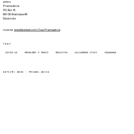
ADRESA
Priama akcia
P.O. Box 16
841 06 Bratislava 48
Slovensko
www.facebook.com/Zvaz.Priama.akcia
FACEBOOK
TAGY
COVID-19
PROBLÉMY V PRÁCI
ŠKOLSTVO
SOLIDÁRNE VÝZVY
VEGANANA
ANTI(©) 2024 -
PRIAMA AKCIA