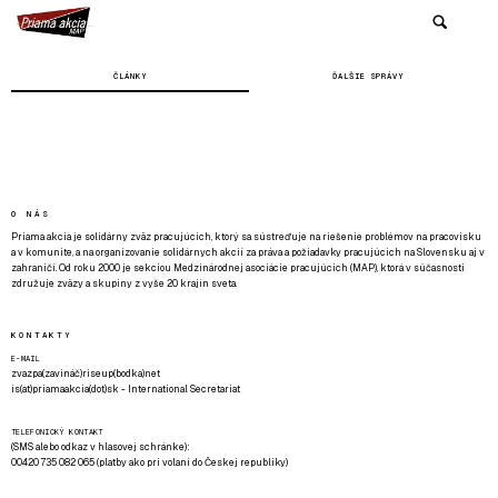
ČLÁNKY
ĎALŠIE SPRÁVY
O NÁS
Priama akcia je solidárny zväz pracujúcich, ktorý sa sústreďuje na riešenie problémov na pracovisku
a v komunite, a na organizovanie solidárnych akcií za práva a požiadavky pracujúcich na Slovensku aj v
zahraničí. Od roku 2000 je sekciou Medzinárodnej asociácie pracujúcich (MAP), ktorá v súčasnosti
združuje zväzy a skupiny z vyše 20 krajín sveta.
KONTAKTY
E-MAIL
zvazpa(zavináč)riseup(bodka)net
is(at)priamaakcia(dot)sk - International Secretariat
TELEFONICKÝ KONTAKT
(SMS alebo odkaz v hlasovej schránke):
00420 735 082 065 (platby ako pri volaní do Českej republiky)