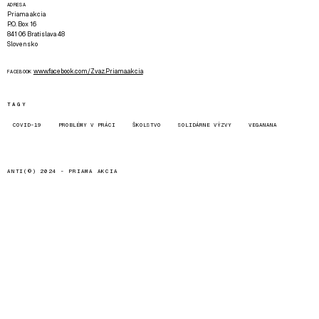
ADRESA
Priama akcia
P.O. Box 16
841 06 Bratislava 48
Slovensko
www.facebook.com/Zvaz.Priama.akcia
FACEBOOK
TAGY
COVID-19
PROBLÉMY V PRÁCI
ŠKOLSTVO
SOLIDÁRNE VÝZVY
VEGANANA
ANTI(©) 2024 -
PRIAMA AKCIA