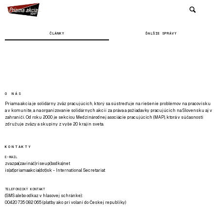
ČLÁNKY
ĎALŠIE SPRÁVY
O NÁS
Priama akcia je solidárny zväz pracujúcich, ktorý sa sústreďuje na riešenie problémov na pracovisku
a v komunite, a na organizovanie solidárnych akcií za práva a požiadavky pracujúcich na Slovensku aj v
zahraničí. Od roku 2000 je sekciou Medzinárodnej asociácie pracujúcich (MAP), ktorá v súčasnosti
združuje zväzy a skupiny z vyše 20 krajín sveta.
KONTAKTY
E-MAIL
zvazpa(zavináč)riseup(bodka)net
is(at)priamaakcia(dot)sk - International Secretariat
TELEFONICKÝ KONTAKT
(SMS alebo odkaz v hlasovej schránke):
00420 735 082 065 (platby ako pri volaní do Českej republiky)