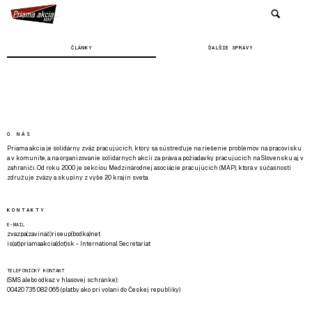
ČLÁNKY
ĎALŠIE SPRÁVY
O NÁS
Priama akcia je solidárny zväz pracujúcich, ktorý sa sústreďuje na riešenie problémov na pracovisku
a v komunite, a na organizovanie solidárnych akcií za práva a požiadavky pracujúcich na Slovensku aj v
zahraničí. Od roku 2000 je sekciou Medzinárodnej asociácie pracujúcich (MAP), ktorá v súčasnosti
združuje zväzy a skupiny z vyše 20 krajín sveta.
KONTAKTY
E-MAIL
zvazpa(zavináč)riseup(bodka)net
is(at)priamaakcia(dot)sk - International Secretariat
TELEFONICKÝ KONTAKT
(SMS alebo odkaz v hlasovej schránke):
00420 735 082 065 (platby ako pri volaní do Českej republiky)