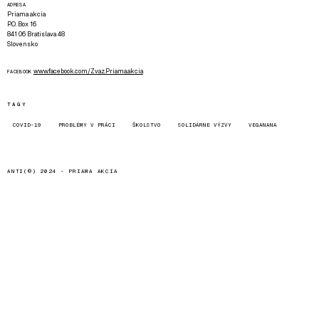
ADRESA
Priama akcia
P.O. Box 16
841 06 Bratislava 48
Slovensko
www.facebook.com/Zvaz.Priama.akcia
FACEBOOK
TAGY
COVID-19
PROBLÉMY V PRÁCI
ŠKOLSTVO
SOLIDÁRNE VÝZVY
VEGANANA
ANTI(©) 2024 -
PRIAMA AKCIA