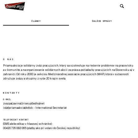
ČLÁNKY
ĎALŠIE SPRÁVY
O NÁS
Priama akcia je solidárny zväz pracujúcich, ktorý sa sústreďuje na riešenie problémov na pracovisku
a v komunite, a na organizovanie solidárnych akcií za práva a požiadavky pracujúcich na Slovensku aj v
zahraničí. Od roku 2000 je sekciou Medzinárodnej asociácie pracujúcich (MAP), ktorá v súčasnosti
združuje zväzy a skupiny z vyše 20 krajín sveta.
KONTAKTY
E-MAIL
zvazpa(zavináč)riseup(bodka)net
is(at)priamaakcia(dot)sk - International Secretariat
TELEFONICKÝ KONTAKT
(SMS alebo odkaz v hlasovej schránke):
00420 735 082 065 (platby ako pri volaní do Českej republiky)