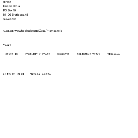
ADRESA
Priama akcia
P.O. Box 16
841 06 Bratislava 48
Slovensko
www.facebook.com/Zvaz.Priama.akcia
FACEBOOK
TAGY
COVID-19
PROBLÉMY V PRÁCI
ŠKOLSTVO
SOLIDÁRNE VÝZVY
VEGANANA
ANTI(©) 2024 -
PRIAMA AKCIA