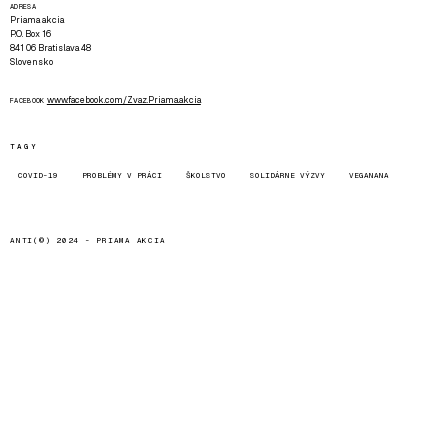
ADRESA
Priama akcia
P.O. Box 16
841 06 Bratislava 48
Slovensko
www.facebook.com/Zvaz.Priama.akcia
FACEBOOK
TAGY
COVID-19
PROBLÉMY V PRÁCI
ŠKOLSTVO
SOLIDÁRNE VÝZVY
VEGANANA
ANTI(©) 2024 -
PRIAMA AKCIA