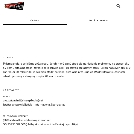
ČLÁNKY
ĎALŠIE SPRÁVY
O NÁS
Priama akcia je solidárny zväz pracujúcich, ktorý sa sústreďuje na riešenie problémov na pracovisku
a v komunite, a na organizovanie solidárnych akcií za práva a požiadavky pracujúcich na Slovensku aj v
zahraničí. Od roku 2000 je sekciou Medzinárodnej asociácie pracujúcich (MAP), ktorá v súčasnosti
združuje zväzy a skupiny z vyše 20 krajín sveta.
KONTAKTY
E-MAIL
zvazpa(zavináč)riseup(bodka)net
is(at)priamaakcia(dot)sk - International Secretariat
TELEFONICKÝ KONTAKT
(SMS alebo odkaz v hlasovej schránke):
00420 735 082 065 (platby ako pri volaní do Českej republiky)