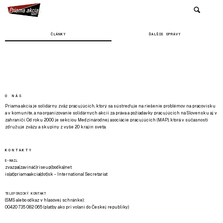
ČLÁNKY
ĎALŠIE SPRÁVY
O NÁS
Priama akcia je solidárny zväz pracujúcich, ktorý sa sústreďuje na riešenie problémov na pracovisku
a v komunite, a na organizovanie solidárnych akcií za práva a požiadavky pracujúcich na Slovensku aj v
zahraničí. Od roku 2000 je sekciou Medzinárodnej asociácie pracujúcich (MAP), ktorá v súčasnosti
združuje zväzy a skupiny z vyše 20 krajín sveta.
KONTAKTY
E-MAIL
zvazpa(zavináč)riseup(bodka)net
is(at)priamaakcia(dot)sk - International Secretariat
TELEFONICKÝ KONTAKT
(SMS alebo odkaz v hlasovej schránke):
00420 735 082 065 (platby ako pri volaní do Českej republiky)