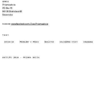
ADRESA
Priama akcia
P.O. Box 16
841 06 Bratislava 48
Slovensko
www.facebook.com/Zvaz.Priama.akcia
FACEBOOK
TAGY
COVID-19
PROBLÉMY V PRÁCI
ŠKOLSTVO
SOLIDÁRNE VÝZVY
VEGANANA
ANTI(©) 2024 -
PRIAMA AKCIA