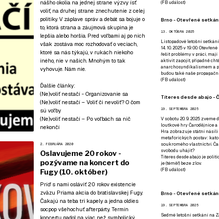
nášho okolia na jednej strane výzvy ísť
(
FB událost
)
voliť, na druhej strane znechutenie z celej
politiky. V záplave správ a debát sa bojuje o
Brno - Otevřené setkání
to, ktorá strana a záujmová skupina je
13. OKTÓBRA 2025
lepšia alebo horšia. Pred voľbami aj po nich
Listopadové letošní setkání
však zostáva moc rozhodovať o veciach,
14. 10. 2025 v 19:00. Otevřen
ktoré sa nás týkajú, v rukách niekoho
řešit problémy v práci, mají
iného, nie v našich. Mnohým to tak
aktivit zapojit, případně ch
anarchosyndikalismem a poz
vyhovuje. Nám nie.
budou také naše propagační
(
FB událost
)
Ďalšie články:
(Ne)voliť nestačí - Organizovanie sa
Títeres desde abajo - Č
(Ne)voliť nestačí – Voliť či nevoliť? O čom
19. SEPTEMBRA 2025
sú voľby
(Ne)voliť nestačí – Po voľbách sa nič
V sobotu 20. 9. 2025 zveme d
loutkové hry Čarodějnice a 
nekončí
Hra zobrazuje státní násilí
metaforických postav: katol
soukromého vlastnictví. Čar
2. FEBRUÁRA 2020
svobodu uhájit?
Oslavujeme 20 rokov -
Títeres desde abajo je poli
pozývame na koncert do
je (téměř) beze zlov.
(
FB událost
)
Fugy (10. október)
Príď s nami osláviť 20 rokov existencie
zväzu Priama akcia do bratislavskej Fugy.
Brno - Otevřené setkán
Čakajú na teba tri kapely a jedna oldies
19. SEPTEMBRA 2025
socpop všehochuť afterpárty. Termín
Sedmé letošní setkání na Z
koncertu padol na viac než symbolický