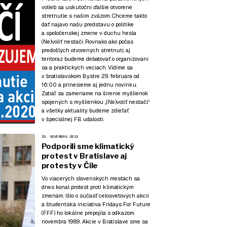
volieb sa uskutoční ďalšie otvorené
stretnutie s naším zväzom. Chceme takto
dať najavo našu predstavu o politike
a spoločenskej zmene v duchu hesla
(Ne)voliť nestačí. Rovnako ako počas
predošlých otvorených stretnutí, aj
tentoraz budeme debatovať o organizovaní
sa a praktických veciach. Vidíme sa
v bratislavskom Bystre 29. februára od
16:00 a prinesieme aj jednu novinku.
Zatiaľ sa zameriame na šírenie myšlienok
spojených s myšlienkou „(Ne)voliť nestačí“
a všetky aktuality budeme zdieľať
v špeciálnej FB udalosti.
29. NOVEMBRA 2019
Podporili sme klimatický
protest v Bratislave aj
protesty v Čile
Vo viacerých slovenských mestách sa
dnes konal protest proti klimatickým
zmenám. Išlo o súčasť celosvetových akcií
a študentská iniciatíva Fridays For Future
(FFF) ho lokálne prepojila s odkazom
novembra 1989. Akcie v Bratislave sme sa