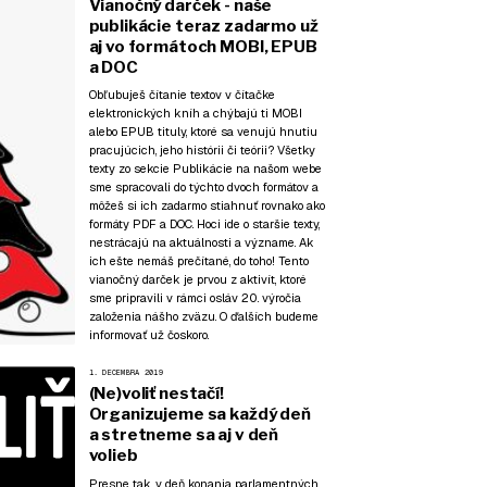
Vianočný darček - naše
publikácie teraz zadarmo už
aj vo formátoch MOBI, EPUB
a DOC
Obľubuješ čítanie textov v čítačke
elektronických kníh a chýbajú ti MOBI
alebo EPUB tituly, ktoré sa venujú hnutiu
pracujúcich, jeho histórii či teórii? Všetky
texty zo sekcie
Publikácie
na našom webe
sme spracovali do týchto dvoch formátov a
môžeš si ich zadarmo stiahnuť rovnako ako
formáty PDF a DOC. Hoci ide o staršie texty,
nestrácajú na aktuálnosti a význame. Ak
ich ešte nemáš prečítané, do toho! Tento
vianočný darček je prvou z aktivít, ktoré
sme pripravili v rámci osláv 20. výročia
založenia nášho zväzu. O ďalších budeme
informovať už čoskoro.
1. DECEMBRA 2019
(Ne)voliť nestačí!
Organizujeme sa každý deň
a stretneme sa aj v deň
volieb
Presne tak, v deň konania parlamentných