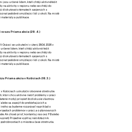
ní jsou určené lidem, kteří chtějí aktivněřešit
y na aktivity v regionu nebo se chtějí do
tějí diskutovat o tématech spojených s
nat podobně smýšlející lidi z okolí. Na místě
 materiály a publikace.
 svazu Priama akcia (28. 4.)
i Ocásci se uskuteční v úterý 28.04. 2026 v
 určené lidem, kteří chtějí aktivně řešit
y na aktivity v regionu nebo se chtějí do
tějí diskutovat o tématech spojených s
nat podobně smýšlející lidi z okolí. Na místě
 materiály a publikace.
zu Priama akcia v Košiciach (18.3.)
a v Košiciach uskutoční otvorené stretnutie.
í, ktorí chcú aktívne riešiť problémy v práci
platené mzdy), prispieť do diskusie vlastnou
alebo sa zapojiť do prebiehajúcich a
 iného sa budeme rozprávať napríklad o
rípadoch problémov v práci, a o plánovaných
de. Ak chceš prísť, kontaktuj nás cez
FB
alebo
up.net). Prípadne
vyplň aj náš dotazník
.
odrobnostiach o mieste a čase stretnutia.