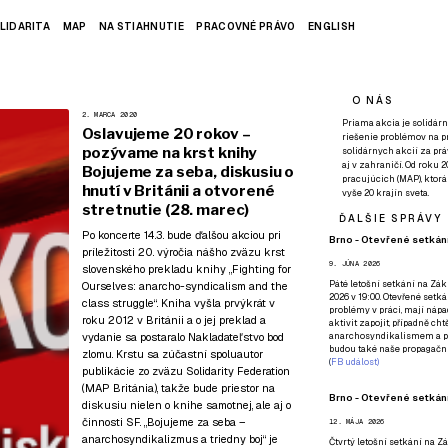
LIDARITA
MAP
NA STIAHNUTIE
PRACOVNÉ PRÁVO
ENGLISH
O NÁS
2. MARCA 2020
Priama akcia je solidárn
Oslavujeme 20 rokov –
riešenie problémov na p
pozývame na krst knihy
solidárnych akcií za pr
aj v zahraničí. Od roku 
Bojujeme za seba, diskusiu o
pracujúcich (MAP), ktor
hnutí v Británii a otvorené
vyše 20 krajín sveta.
stretnutie (28. marec)
ĎALŠIE SPRÁVY
Po koncerte 14.3.
bude ďalšou akciou pri
Brno - Otevřené setkání
príležitosti 20. výročia nášho zväzu krst
9. JÚNA 2026
slovenského prekladu knihy „Fighting for
Páté
letošní setkání na Zákl
Ourselves: anarcho-syndicalism and the
2026 v 19:00. Otevřené setká
class struggle“. Kniha vyšla prvýkrát v
problémy v práci, mají nápad
roku 2012 v Británii a o jej preklad a
aktivit zapojit, případně ch
vydanie sa postaralo
Nakladateľstvo bod
anarchosyndikalismem a poz
budou také naše propagační
zlomu
. Krstu sa zúčastní spoluautor
(
FB událost
)
publikácie zo zväzu Solidarity Federation
(MAP Británia), takže bude priestor na
Brno - Otevřené setkání
diskusiu nielen o knihe samotnej, ale aj o
činnosti SF. „Bojujeme za seba –
12. MÁJA 2026
anarchosyndikalizmus a triedny boj“ je
Čtvrtý
letošní setkání na Zák