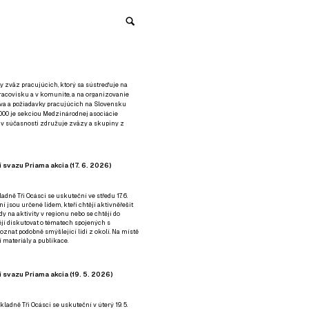
y zväz pracujúcich, ktorý sa sústreďuje na
racovisku a v komunite, a na organizovanie
áva a požiadavky pracujúcich na Slovensku
2000 je sekciou Medzinárodnej asociácie
á v súčasnosti združuje zväzy a skupiny z
 svazu Priama akcia (17. 6. 2026)
adně Tři Ocásci se uskuteční ve středu 17. 6.
ní jsou určené lidem, kteří chtějí aktivněřešit
y na aktivity v regionu nebo se chtějí do
tějí diskutovat o tématech spojených s
nat podobně smýšlející lidi z okolí. Na místě
 materiály a publikace.
 svazu Priama akcia (19. 5. 2026)
ladně Tři Ocásci se uskuteční v úterý 19. 5.