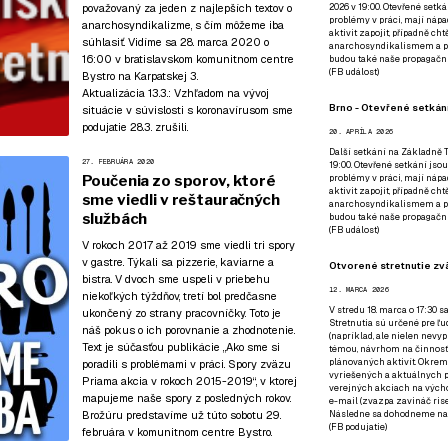
považovaný za jeden z najlepších textov o
2026 v 19:00. Otevřené setká
problémy v práci, mají nápad
anarchosyndikalizme, s čím môžeme iba
aktivit zapojit, případně ch
súhlasiť. Vidíme sa 28. marca 2020 o
anarchosyndikalismem a poz
16:00
v bratislavskom komunitnom centre
budou také naše propagační
(
FB událost
)
Bystro
na Karpatskej 3.
Aktualizácia 13.3.:
Vzhľadom na vývoj
Brno - Otevřené setkání
situácie v súvislosti s koronavírusom sme
podujatie 28.3. zrušili.
20. APRÍLA 2026
Další setkání na Základně Tř
27. FEBRUÁRA 2020
19:00. Otevřené setkání jsou
Poučenia zo sporov, ktoré
problémy v práci, mají nápad
aktivit zapojit, případně ch
sme viedli v reštauračných
anarchosyndikalismem a poz
službách
budou také naše propagační
(
FB událost
)
V rokoch 2017 až 2019 sme viedli tri spory
v gastre. Týkali sa pizzerie, kaviarne a
Otvorené stretnutie zvä
bistra. V dvoch sme uspeli v priebehu
12. MARCA 2026
niekoľkých týždňov, tretí bol predčasne
V stredu 18. marca o 17:30 s
ukončený zo strany pracovníčky. Toto je
Stretnutia sú určené pre ľud
náš pokus o ich porovnanie a zhodnotenie.
(napríklad, ale nielen nevy
Text je súčasťou publikácie
„Ako sme si
témou, návrhom na činnosť 
plánovaných aktivít. Okrem
poradili s problémami v práci. Spory zväzu
vyriešených a aktuálnych p
Priama akcia v rokoch 2015-2019“
, v ktorej
verejných akciach na výcho
mapujeme naše spory z posledných rokov.
e-mail (zvazpa zavináč rise
Brožúru predstavíme už
túto sobotu 29.
Následne sa dohodneme na p
(
FB podujatie
)
februára v komunitnom centre Bystro
.