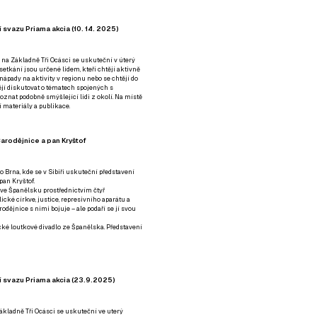
 svazu Priama akcia (10. 14. 2025)
 na Základně Tři Ocásci se uskuteční v úterý
é setkání jsou určené lidem, kteří chtějí aktivně
 nápady na aktivity v regionu nebo se chtějí do
tějí diskutovat o tématech spojených s
nat podobně smýšlející lidi z okolí. Na místě
 materiály a publikace.
arodějnice a pan Kryštof
o Brna, kde se v Sibiři uskuteční představení
pan Kryštof.
 ve Španělsku prostřednictvím čtyř
ické církve, justice, represivního aparátu a
odějnice s nimi bojuje – ale podaří se jí svou
tické loutkové divadlo ze Španělska. Představení
í svazu Priama akcia (23.9.2025)
ákladně Tři Ocásci se uskuteční ve uterý