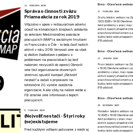
Brno - Otevřené setkání
13. FEBRUÁRA 2020
Správa o činnosti zväzu
27. FEBRUÁRA 2026
Priama akcia za rok 2019
Druhý letošní setkání na Zá
12.03. 2026 v 19:00. Otevřen
Víťazstvo v spore v reštauračnom odvetví,
řešit problémy v práci, mají
účasť na klimatických štrajkoch, solidarita
aktivit zapojit, případně ch
anarchosyndikalismem a poz
so sekciami Medzinárodnej asociácie
budou také naše propagační
pracujúcich (MAP) a sociálnymi hnutiami
(
FB událost
)
vo Francúzsku a Čile - to bola časť našich
aktivít v roku 2019. Venovali sme sa však
Brno - Otevřené setkání
aj ďalším žiadostiam o podporu s
21. JANUÁRA 2026
problémami na pracoviskách (aj keď
nakoniec nevyústili do sporov). Obnovili
První letošní setkání na Zák
v 19:00. Otevřené setkání js
sme tiež organizovanie otvorených
problémy v práci, mají nápad
stretnutí, spustili kampaň „(Ne)voliť
aktivit zapojit, případně ch
nestačí“ a začali s prípravami na
anarchosyndikalismem a poz
budou také naše propagační
tohtoročné 20. výročie založenia
(
FB událost
)
organizácie. A ako vždy, na našom webe a
FB stránke sme informovali o bojoch
Brno - Otevřené setkání
pracujúcich.
26. NOVEMBRA 2025
6. FEBRUÁRA 2020
Poslední letošní setkání na
(Ne)voliť nestačí - Štyri roky
12. 2025 v 19:00. Otevřené s
řešit problémy v práci, mají
(ne)existujeme
aktivit zapojit, případně ch
anarchosyndikalismem a poz
Pred každými voľbami počúvame z médií aj
budou také naše propagační