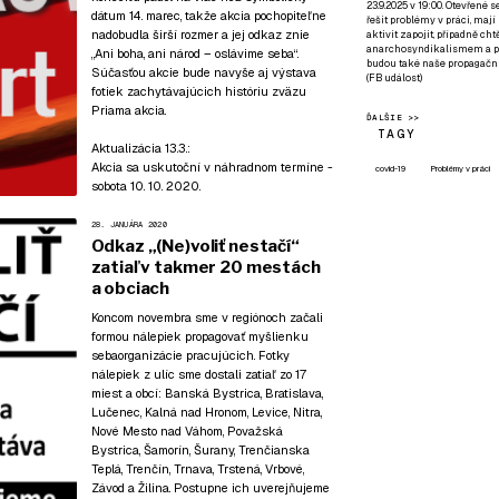
23.9.2025 v 19:00. Otevřené 
dátum 14. marec, takže akcia pochopiteľne
řešit problémy v práci, mají
nadobudla širší rozmer a jej odkaz znie
aktivit zapojit, případně ch
anarchosyndikalismem a poz
„Ani boha, ani národ – oslávime seba“.
budou také naše propagační
Súčasťou akcie bude navyše aj výstava
(
FB událost
)
fotiek zachytávajúcich históriu zväzu
Priama akcia.
ĎALŠIE >>
TAGY
Aktualizácia 13.3.:
Akcia sa uskutoční v náhradnom termíne -
covid-19
Problémy v práci
sobota 10. 10. 2020.
28. JANUÁRA 2020
Odkaz „(Ne)voliť nestačí“
zatiaľ v takmer 20 mestách
a obciach
Koncom novembra sme v regiónoch začali
formou nálepiek propagovať myšlienku
sebaorganizácie pracujúcich. Fotky
nálepiek z ulíc sme dostali zatiaľ zo 17
miest a obcí: Banská Bystrica, Bratislava,
Lučenec, Kalná nad Hronom, Levice, Nitra,
Nové Mesto nad Váhom, Považská
Bystrica, Šamorín, Šurany, Trenčianska
Teplá, Trenčín, Trnava, Trstená, Vrbové,
Závod a Žilina. Postupne ich uverejňujeme