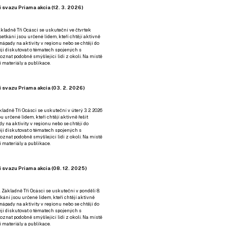
 svazu Priama akcia (12. 3. 2026)
kladně Tři Ocásci se uskuteční ve čtvrtek
é setkání jsou určené lidem, kteří chtějí aktivně
 nápady na aktivity v regionu nebo se chtějí do
tějí diskutovat o tématech spojených s
nat podobně smýšlející lidi z okolí. Na místě
 materiály a publikace.
 svazu Priama akcia (03. 2. 2026)
ladně Tři Ocásci se uskuteční v úterý 3. 2. 2026
ou určené lidem, kteří chtějí aktivně řešit
y na aktivity v regionu nebo se chtějí do
tějí diskutovat o tématech spojených s
nat podobně smýšlející lidi z okolí. Na místě
 materiály a publikace.
 svazu Priama akcia (08. 12. 2025)
 Základně Tři Ocásci se uskuteční v ponděli 8.
etkání jsou určené lidem, kteří chtějí aktivně
 nápady na aktivity v regionu nebo se chtějí do
tějí diskutovat o tématech spojených s
nat podobně smýšlející lidi z okolí. Na místě
 materiály a publikace.