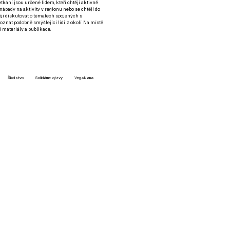
setkání jsou určené lidem, kteří chtějí aktivně
 nápady na aktivity v regionu nebo se chtějí do
tějí diskutovat o tématech spojených s
nat podobně smýšlející lidi z okolí. Na místě
 materiály a publikace.
Školstvo
Solidárne výzvy
VegaNana