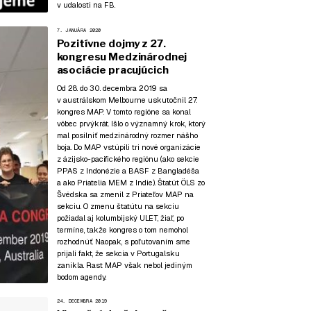
v udalosti na FB
.
7. JANUÁRA 2020
Pozitívne dojmy z 27.
kongresu Medzinárodnej
asociácie pracujúcich
Od 28. do 30. decembra 2019 sa
v austrálskom Melbourne uskutočnil 27.
kongres MAP. V tomto regióne sa konal
vôbec prvýkrát. Išlo o významný krok, ktorý
mal posilniť medzinárodný rozmer nášho
boja. Do MAP vstúpili tri nové organizácie
z ázijsko-pacifického regiónu (ako sekcie
PPAS z Indonézie a BASF z Bangladéša
a ako Priatelia MEM z Indie). Štatút ÖLS zo
Švédska sa zmenil z Priateľov MAP na
sekciu. O zmenu štatútu na sekciu
požiadal aj kolumbijský ULET, žiaľ, po
termíne, takže kongres o tom nemohol
rozhodnúť. Naopak, s poľutovaním sme
prijali fakt, že sekcia v Portugalsku
zanikla. Rast MAP však nebol jediným
bodom agendy.
24. DECEMBRA 2019