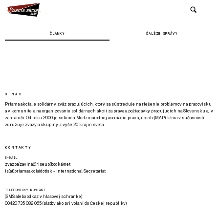
ČLÁNKY
ĎALŠIE SPRÁVY
O NÁS
Priama akcia je solidárny zväz pracujúcich, ktorý sa sústreďuje na riešenie problémov na pracovisku
a v komunite, a na organizovanie solidárnych akcií za práva a požiadavky pracujúcich na Slovensku aj v
zahraničí. Od roku 2000 je sekciou Medzinárodnej asociácie pracujúcich (MAP), ktorá v súčasnosti
združuje zväzy a skupiny z vyše 20 krajín sveta.
KONTAKTY
E-MAIL
zvazpa(zavináč)riseup(bodka)net
is(at)priamaakcia(dot)sk - International Secretariat
TELEFONICKÝ KONTAKT
(SMS alebo odkaz v hlasovej schránke):
00420 735 082 065 (platby ako pri volaní do Českej republiky)