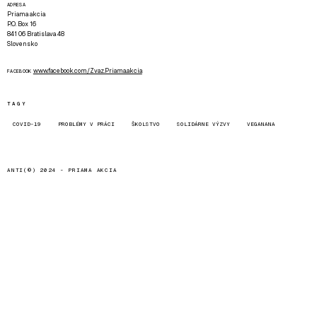
ADRESA
Priama akcia
P.O. Box 16
841 06 Bratislava 48
Slovensko
www.facebook.com/Zvaz.Priama.akcia
FACEBOOK
TAGY
COVID-19
PROBLÉMY V PRÁCI
ŠKOLSTVO
SOLIDÁRNE VÝZVY
VEGANANA
ANTI(©) 2024 -
PRIAMA AKCIA