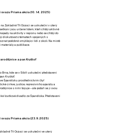
 svazu Priama akcia (10. 14. 2025)
 na Základně Tři Ocásci se uskuteční v úterý
é setkání jsou určené lidem, kteří chtějí aktivně
 nápady na aktivity v regionu nebo se chtějí do
tějí diskutovat o tématech spojených s
nat podobně smýšlející lidi z okolí. Na místě
 materiály a publikace.
arodějnice a pan Kryštof
o Brna, kde se v Sibiři uskuteční představení
pan Kryštof.
 ve Španělsku prostřednictvím čtyř
ické církve, justice, represivního aparátu a
odějnice s nimi bojuje – ale podaří se jí svou
tické loutkové divadlo ze Španělska. Představení
í svazu Priama akcia (23.9.2025)
ákladně Tři Ocásci se uskuteční ve uterý