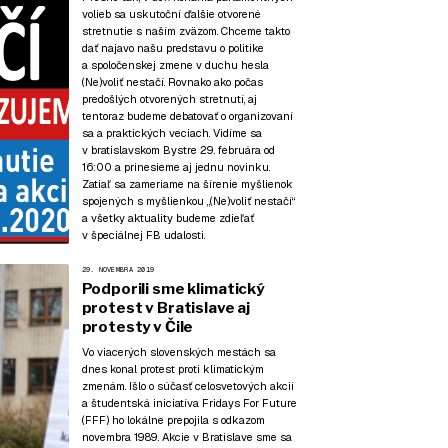
volieb sa uskutoční ďalšie otvorené
stretnutie s naším zväzom. Chceme takto
dať najavo našu predstavu o politike
a spoločenskej zmene v duchu hesla
(Ne)voliť nestačí. Rovnako ako počas
predošlých otvorených stretnutí, aj
tentoraz budeme debatovať o organizovaní
sa a praktických veciach. Vidíme sa
v bratislavskom Bystre 29. februára od
16:00 a prinesieme aj jednu novinku.
Zatiaľ sa zameriame na šírenie myšlienok
spojených s myšlienkou „(Ne)voliť nestačí“
a všetky aktuality budeme zdieľať
v špeciálnej FB udalosti.
29. NOVEMBRA 2019
Podporili sme klimatický
protest v Bratislave aj
protesty v Čile
Vo viacerých slovenských mestách sa
dnes konal protest proti klimatickým
zmenám. Išlo o súčasť celosvetových akcií
a študentská iniciatíva Fridays For Future
(FFF) ho lokálne prepojila s odkazom
novembra 1989. Akcie v Bratislave sme sa