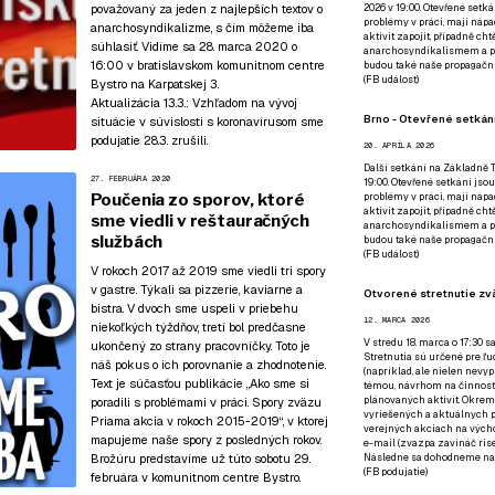
považovaný za jeden z najlepších textov o
2026 v 19:00. Otevřené setká
problémy v práci, mají nápad
anarchosyndikalizme, s čím môžeme iba
aktivit zapojit, případně ch
súhlasiť. Vidíme sa 28. marca 2020 o
anarchosyndikalismem a poz
16:00
v bratislavskom komunitnom centre
budou také naše propagační
(
FB událost
)
Bystro
na Karpatskej 3.
Aktualizácia 13.3.:
Vzhľadom na vývoj
Brno - Otevřené setkání
situácie v súvislosti s koronavírusom sme
podujatie 28.3. zrušili.
20. APRÍLA 2026
Další setkání na Základně Tř
27. FEBRUÁRA 2020
19:00. Otevřené setkání jsou
Poučenia zo sporov, ktoré
problémy v práci, mají nápad
aktivit zapojit, případně ch
sme viedli v reštauračných
anarchosyndikalismem a poz
službách
budou také naše propagační
(
FB událost
)
V rokoch 2017 až 2019 sme viedli tri spory
v gastre. Týkali sa pizzerie, kaviarne a
Otvorené stretnutie zvä
bistra. V dvoch sme uspeli v priebehu
12. MARCA 2026
niekoľkých týždňov, tretí bol predčasne
V stredu 18. marca o 17:30 s
ukončený zo strany pracovníčky. Toto je
Stretnutia sú určené pre ľud
náš pokus o ich porovnanie a zhodnotenie.
(napríklad, ale nielen nevy
Text je súčasťou publikácie
„Ako sme si
témou, návrhom na činnosť 
plánovaných aktivít. Okrem
poradili s problémami v práci. Spory zväzu
vyriešených a aktuálnych p
Priama akcia v rokoch 2015-2019“
, v ktorej
verejných akciach na výcho
mapujeme naše spory z posledných rokov.
e-mail (zvazpa zavináč rise
Brožúru predstavíme už
túto sobotu 29.
Následne sa dohodneme na p
(
FB podujatie
)
februára v komunitnom centre Bystro
.