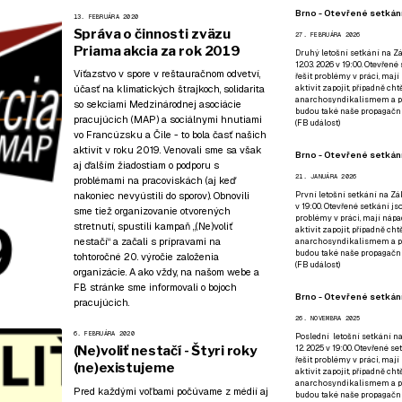
Brno - Otevřené setkání
13. FEBRUÁRA 2020
Správa o činnosti zväzu
27. FEBRUÁRA 2026
Priama akcia za rok 2019
Druhý letošní setkání na Zá
12.03. 2026 v 19:00. Otevřen
Víťazstvo v spore v reštauračnom odvetví,
řešit problémy v práci, mají
účasť na klimatických štrajkoch, solidarita
aktivit zapojit, případně ch
anarchosyndikalismem a poz
so sekciami Medzinárodnej asociácie
budou také naše propagační
pracujúcich (MAP) a sociálnymi hnutiami
(
FB událost
)
vo Francúzsku a Čile - to bola časť našich
aktivít v roku 2019. Venovali sme sa však
Brno - Otevřené setkání
aj ďalším žiadostiam o podporu s
21. JANUÁRA 2026
problémami na pracoviskách (aj keď
nakoniec nevyústili do sporov). Obnovili
První letošní setkání na Zák
v 19:00. Otevřené setkání js
sme tiež organizovanie otvorených
problémy v práci, mají nápad
stretnutí, spustili kampaň „(Ne)voliť
aktivit zapojit, případně ch
nestačí“ a začali s prípravami na
anarchosyndikalismem a poz
budou také naše propagační
tohtoročné 20. výročie založenia
(
FB událost
)
organizácie. A ako vždy, na našom webe a
FB stránke sme informovali o bojoch
Brno - Otevřené setkání
pracujúcich.
26. NOVEMBRA 2025
6. FEBRUÁRA 2020
Poslední letošní setkání na
(Ne)voliť nestačí - Štyri roky
12. 2025 v 19:00. Otevřené s
řešit problémy v práci, mají
(ne)existujeme
aktivit zapojit, případně ch
anarchosyndikalismem a poz
Pred každými voľbami počúvame z médií aj
budou také naše propagační