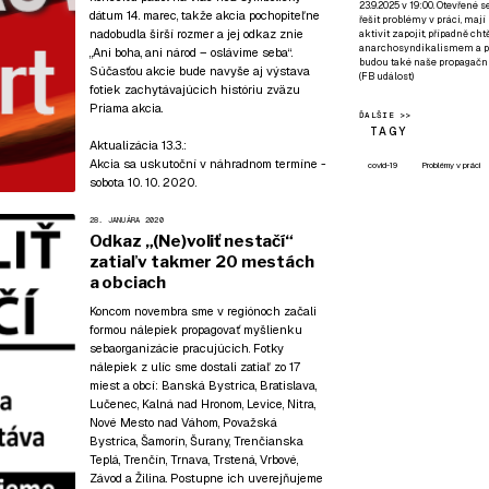
23.9.2025 v 19:00. Otevřené 
dátum 14. marec, takže akcia pochopiteľne
řešit problémy v práci, mají
nadobudla širší rozmer a jej odkaz znie
aktivit zapojit, případně ch
anarchosyndikalismem a poz
„Ani boha, ani národ – oslávime seba“.
budou také naše propagační
Súčasťou akcie bude navyše aj výstava
(
FB událost
)
fotiek zachytávajúcich históriu zväzu
Priama akcia.
ĎALŠIE >>
TAGY
Aktualizácia 13.3.:
Akcia sa uskutoční v náhradnom termíne -
covid-19
Problémy v práci
sobota 10. 10. 2020.
28. JANUÁRA 2020
Odkaz „(Ne)voliť nestačí“
zatiaľ v takmer 20 mestách
a obciach
Koncom novembra sme v regiónoch začali
formou nálepiek propagovať myšlienku
sebaorganizácie pracujúcich. Fotky
nálepiek z ulíc sme dostali zatiaľ zo 17
miest a obcí: Banská Bystrica, Bratislava,
Lučenec, Kalná nad Hronom, Levice, Nitra,
Nové Mesto nad Váhom, Považská
Bystrica, Šamorín, Šurany, Trenčianska
Teplá, Trenčín, Trnava, Trstená, Vrbové,
Závod a Žilina. Postupne ich uverejňujeme