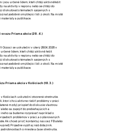
ní jsou určené lidem, kteří chtějí aktivněřešit
y na aktivity v regionu nebo se chtějí do
tějí diskutovat o tématech spojených s
nat podobně smýšlející lidi z okolí. Na místě
 materiály a publikace.
 svazu Priama akcia (28. 4.)
i Ocásci se uskuteční v úterý 28.04. 2026 v
 určené lidem, kteří chtějí aktivně řešit
y na aktivity v regionu nebo se chtějí do
tějí diskutovat o tématech spojených s
nat podobně smýšlející lidi z okolí. Na místě
 materiály a publikace.
zu Priama akcia v Košiciach (18.3.)
a v Košiciach uskutoční otvorené stretnutie.
í, ktorí chcú aktívne riešiť problémy v práci
platené mzdy), prispieť do diskusie vlastnou
alebo sa zapojiť do prebiehajúcich a
 iného sa budeme rozprávať napríklad o
rípadoch problémov v práci, a o plánovaných
de. Ak chceš prísť, kontaktuj nás cez
FB
alebo
up.net). Prípadne
vyplň aj náš dotazník
.
odrobnostiach o mieste a čase stretnutia.