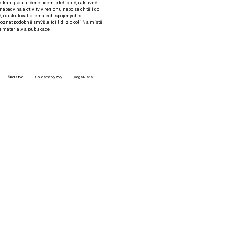
setkání jsou určené lidem, kteří chtějí aktivně
 nápady na aktivity v regionu nebo se chtějí do
tějí diskutovat o tématech spojených s
nat podobně smýšlející lidi z okolí. Na místě
 materiály a publikace.
Školstvo
Solidárne výzvy
VegaNana