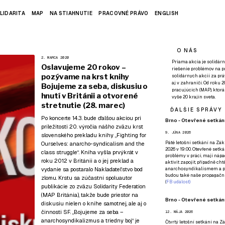
LIDARITA
MAP
NA STIAHNUTIE
PRACOVNÉ PRÁVO
ENGLISH
O NÁS
2. MARCA 2020
Priama akcia je solidárn
Oslavujeme 20 rokov –
riešenie problémov na p
pozývame na krst knihy
solidárnych akcií za pr
aj v zahraničí. Od roku 
Bojujeme za seba, diskusiu o
pracujúcich (MAP), ktor
hnutí v Británii a otvorené
vyše 20 krajín sveta.
stretnutie (28. marec)
ĎALŠIE SPRÁVY
Po koncerte 14.3.
bude ďalšou akciou pri
Brno - Otevřené setkání
príležitosti 20. výročia nášho zväzu krst
9. JÚNA 2026
slovenského prekladu knihy „Fighting for
Páté
letošní setkání na Zákl
Ourselves: anarcho-syndicalism and the
2026 v 19:00. Otevřené setká
class struggle“. Kniha vyšla prvýkrát v
problémy v práci, mají nápad
roku 2012 v Británii a o jej preklad a
aktivit zapojit, případně ch
vydanie sa postaralo
Nakladateľstvo bod
anarchosyndikalismem a poz
budou také naše propagační
zlomu
. Krstu sa zúčastní spoluautor
(
FB událost
)
publikácie zo zväzu Solidarity Federation
(MAP Británia), takže bude priestor na
Brno - Otevřené setkání
diskusiu nielen o knihe samotnej, ale aj o
činnosti SF. „Bojujeme za seba –
12. MÁJA 2026
anarchosyndikalizmus a triedny boj“ je
Čtvrtý
letošní setkání na Zák