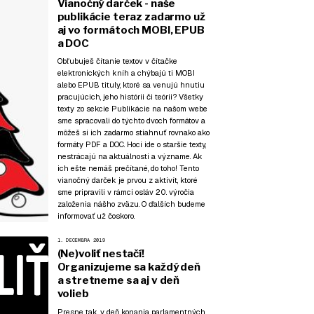
Vianočný darček - naše
publikácie teraz zadarmo už
aj vo formátoch MOBI, EPUB
a DOC
Obľubuješ čítanie textov v čítačke
elektronických kníh a chýbajú ti MOBI
alebo EPUB tituly, ktoré sa venujú hnutiu
pracujúcich, jeho histórii či teórii? Všetky
texty zo sekcie
Publikácie
na našom webe
sme spracovali do týchto dvoch formátov a
môžeš si ich zadarmo stiahnuť rovnako ako
formáty PDF a DOC. Hoci ide o staršie texty,
nestrácajú na aktuálnosti a význame. Ak
ich ešte nemáš prečítané, do toho! Tento
vianočný darček je prvou z aktivít, ktoré
sme pripravili v rámci osláv 20. výročia
založenia nášho zväzu. O ďalších budeme
informovať už čoskoro.
1. DECEMBRA 2019
(Ne)voliť nestačí!
Organizujeme sa každý deň
a stretneme sa aj v deň
volieb
Presne tak, v deň konania parlamentných