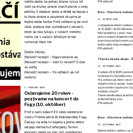
nášho okolia na jednej strane výzvy ísť
(
FB událost
)
voliť, na druhej strane znechutenie z celej
politiky. V záplave správ a debát sa bojuje o
Brno - Otevřené setkání
to, ktorá strana a záujmová skupina je
13. OKTÓBRA 2025
lepšia alebo horšia. Pred voľbami aj po nich
Listopadové letošní setkání
však zostáva moc rozhodovať o veciach,
14. 10. 2025 v 19:00. Otevřen
ktoré sa nás týkajú, v rukách niekoho
řešit problémy v práci, mají
iného, nie v našich. Mnohým to tak
aktivit zapojit, případně ch
anarchosyndikalismem a poz
vyhovuje. Nám nie.
budou také naše propagační
(
FB událost
)
Ďalšie články:
(Ne)voliť nestačí - Organizovanie sa
Títeres desde abajo - Č
(Ne)voliť nestačí – Voliť či nevoliť? O čom
19. SEPTEMBRA 2025
sú voľby
(Ne)voliť nestačí – Po voľbách sa nič
V sobotu 20. 9. 2025 zveme d
loutkové hry Čarodějnice a 
nekončí
Hra zobrazuje státní násilí
metaforických postav: katol
soukromého vlastnictví. Čar
2. FEBRUÁRA 2020
svobodu uhájit?
Oslavujeme 20 rokov -
Títeres desde abajo je poli
pozývame na koncert do
je (téměř) beze zlov.
(
FB událost
)
Fugy (10. október)
Príď s nami osláviť 20 rokov existencie
zväzu Priama akcia do bratislavskej Fugy.
Brno - Otevřené setkán
Čakajú na teba tri kapely a jedna oldies
19. SEPTEMBRA 2025
socpop všehochuť afterpárty. Termín
Sedmé letošní setkání na Z
koncertu padol na viac než symbolický