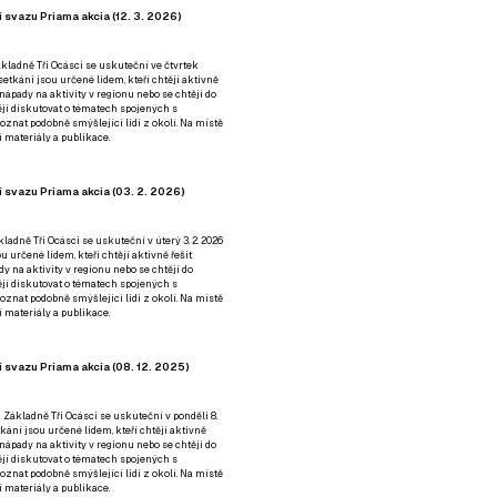
 svazu Priama akcia (12. 3. 2026)
kladně Tři Ocásci se uskuteční ve čtvrtek
é setkání jsou určené lidem, kteří chtějí aktivně
 nápady na aktivity v regionu nebo se chtějí do
tějí diskutovat o tématech spojených s
nat podobně smýšlející lidi z okolí. Na místě
 materiály a publikace.
 svazu Priama akcia (03. 2. 2026)
ladně Tři Ocásci se uskuteční v úterý 3. 2. 2026
ou určené lidem, kteří chtějí aktivně řešit
y na aktivity v regionu nebo se chtějí do
tějí diskutovat o tématech spojených s
nat podobně smýšlející lidi z okolí. Na místě
 materiály a publikace.
 svazu Priama akcia (08. 12. 2025)
 Základně Tři Ocásci se uskuteční v ponděli 8.
etkání jsou určené lidem, kteří chtějí aktivně
 nápady na aktivity v regionu nebo se chtějí do
tějí diskutovat o tématech spojených s
nat podobně smýšlející lidi z okolí. Na místě
 materiály a publikace.