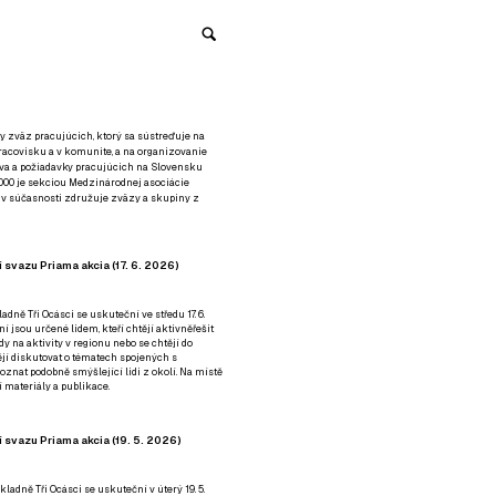
y zväz pracujúcich, ktorý sa sústreďuje na
racovisku a v komunite, a na organizovanie
áva a požiadavky pracujúcich na Slovensku
2000 je sekciou Medzinárodnej asociácie
á v súčasnosti združuje zväzy a skupiny z
 svazu Priama akcia (17. 6. 2026)
adně Tři Ocásci se uskuteční ve středu 17. 6.
ní jsou určené lidem, kteří chtějí aktivněřešit
y na aktivity v regionu nebo se chtějí do
tějí diskutovat o tématech spojených s
nat podobně smýšlející lidi z okolí. Na místě
 materiály a publikace.
 svazu Priama akcia (19. 5. 2026)
ladně Tři Ocásci se uskuteční v úterý 19. 5.