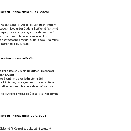
 svazu Priama akcia (10. 14. 2025)
 na Základně Tři Ocásci se uskuteční v úterý
é setkání jsou určené lidem, kteří chtějí aktivně
 nápady na aktivity v regionu nebo se chtějí do
tějí diskutovat o tématech spojených s
nat podobně smýšlející lidi z okolí. Na místě
 materiály a publikace.
arodějnice a pan Kryštof
o Brna, kde se v Sibiři uskuteční představení
pan Kryštof.
 ve Španělsku prostřednictvím čtyř
ické církve, justice, represivního aparátu a
odějnice s nimi bojuje – ale podaří se jí svou
tické loutkové divadlo ze Španělska. Představení
í svazu Priama akcia (23.9.2025)
ákladně Tři Ocásci se uskuteční ve uterý