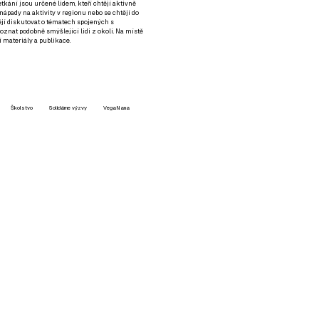
setkání jsou určené lidem, kteří chtějí aktivně
 nápady na aktivity v regionu nebo se chtějí do
tějí diskutovat o tématech spojených s
nat podobně smýšlející lidi z okolí. Na místě
 materiály a publikace.
Školstvo
Solidárne výzvy
VegaNana