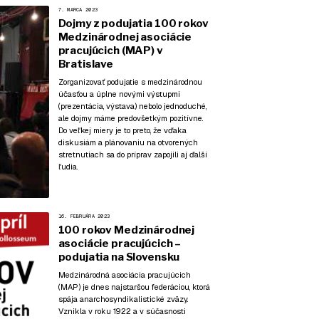
7. MARCA 2023
Dojmy z podujatia 100 rokov
Medzinárodnej asociácie
pracujúcich (MAP) v
Bratislave
Zorganizovať podujatie s medzinárodnou
účasťou a úplne novými výstupmi
(prezentácia, výstava) nebolo jednoduché,
ale dojmy máme predovšetkým pozitívne.
Do veľkej miery je to preto, že vďaka
diskusiám a plánovaniu na otvorených
stretnutiach sa do príprav zapojili aj ďalší
ľudia.
16. FEBRUÁRA 2023
100 rokov Medzinárodnej
asociácie pracujúcich –
podujatia na Slovensku
Medzinárodná asociácia pracujúcich
(MAP) je dnes najstaršou federáciou, ktorá
spája anarchosyndikalistické zväzy.
Vznikla v roku 1922 a v súčasnosti