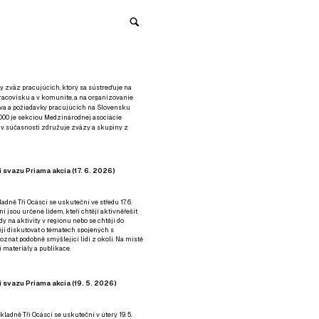
y zväz pracujúcich, ktorý sa sústreďuje na
racovisku a v komunite, a na organizovanie
áva a požiadavky pracujúcich na Slovensku
2000 je sekciou Medzinárodnej asociácie
á v súčasnosti združuje zväzy a skupiny z
 svazu Priama akcia (17. 6. 2026)
adně Tři Ocásci se uskuteční ve středu 17. 6.
ní jsou určené lidem, kteří chtějí aktivněřešit
y na aktivity v regionu nebo se chtějí do
tějí diskutovat o tématech spojených s
nat podobně smýšlející lidi z okolí. Na místě
 materiály a publikace.
 svazu Priama akcia (19. 5. 2026)
ladně Tři Ocásci se uskuteční v úterý 19. 5.