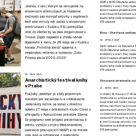
2026 v 19:00. Otevřené setká
Jednou z vecí, ktorým sa venujeme na
problémy v práci, mají nápad
aktivit zapojit, případně ch
otvorených stretnutiach, je hľadanie
anarchosyndikalismem a poz
možností, ako rozvíjať aktivity v regiónoch.
budou také naše propagační
Keď sme minulý rok začali s otvorenými
(
FB událost
)
stretnutiami v Kubiku (
FB
), premýšľali
sme, čo všetko by sa dalo zorganizovať v
Brno - Otevřené setkání
Trnave. Zopár nápadov a zhoda náhod
20. APRÍLA 2026
dopomohli k tomu, že 28. mája sa v Kubiku
Další setkání na Základně Tř
konala „Pivničná akcia“ spojená s
19:00. Otevřené setkání jsou
vegánskou večerou a výstavou „Zväz
problémy v práci, mají nápad
Priama akcia 2000-2022“.
aktivit zapojit, případně ch
anarchosyndikalismem a poz
budou také naše propagační
(
FB událost
)
29. MÁJA 2023
Anarchistický festival knihy
Otvorené stretnutie zvä
v Prahe
12. MARCA 2026
Pražský „bookfair“
je vždy príjemným
V stredu 18. marca o 17:30 s
Stretnutia sú určené pre ľud
miestom pre socializáciu a vzdelávanie.
(napríklad, ale nielen nevy
Jedenásty ročník sa konal v slnečnú
témou, návrhom na činnosť 
sobotu 27. mája v priestoroch klubu Cross s
plánovaných aktivít. Okrem
vyriešených a aktuálnych p
afterparty v Komunitnom priestore Zdena.
verejných akciach na výcho
Do programu sme prispeli prezentáciou k
e-mail (zvazpa zavináč rise
stému výročiu vzniku Medzinárodnej
Následne sa dohodneme na p
asociácie pracujúcich (MAP) a na mieste
(
FB podujatie
)
sme mali aj infostánok
s materiálmi