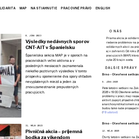
LIDARITA
MAP
NA STIAHNUTIE
PRACOVNÉ PRÁVO
ENGLISH
O NÁS
8. JÚNA 2023
Priama akcia je solidárn
Výsledky nedávnych sporov
riešenie problémov na p
CNT-AIT v Španielsku
solidárnych akcií za pr
aj v zahraničí. Od roku 
Španielska sekcia MAP je v sporoch na
pracujúcich (MAP), ktor
vyše 20 krajín sveta.
pracoviskách veľmi aktívna a v
posledných mesiacoch zaznamenala
ĎALŠIE SPRÁVY
niekoľko pozitívnych výsledkov. V tomto
Brno - Otevřené setkání
príspevku spomenieme dva spory ohľadom
nevyplatených miezd a jeden za
9. JÚNA 2026
znovuzamestnanie prepustených
Páté
letošní setkání na Zákl
pracujúcich.
2026 v 19:00. Otevřené setká
problémy v práci, mají nápad
aktivit zapojit, případně ch
anarchosyndikalismem a poz
budou také naše propagační
(
FB událost
)
Brno - Otevřené setkání
31. MÁJA 2023
Pivničná akcia – príjemná
12. MÁJA 2026
bodka za víkendom
Čtvrtý
letošní setkání na Zák