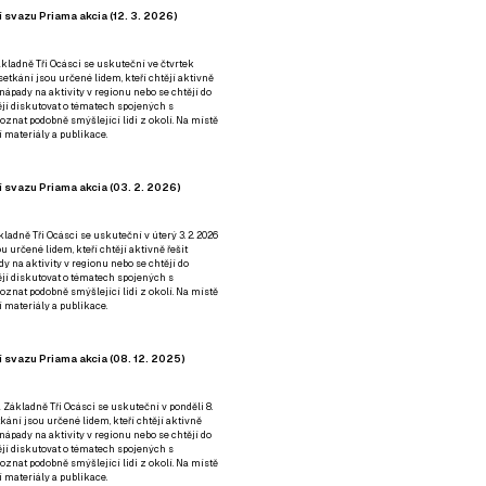
 svazu Priama akcia (12. 3. 2026)
kladně Tři Ocásci se uskuteční ve čtvrtek
é setkání jsou určené lidem, kteří chtějí aktivně
 nápady na aktivity v regionu nebo se chtějí do
tějí diskutovat o tématech spojených s
nat podobně smýšlející lidi z okolí. Na místě
 materiály a publikace.
 svazu Priama akcia (03. 2. 2026)
ladně Tři Ocásci se uskuteční v úterý 3. 2. 2026
ou určené lidem, kteří chtějí aktivně řešit
y na aktivity v regionu nebo se chtějí do
tějí diskutovat o tématech spojených s
nat podobně smýšlející lidi z okolí. Na místě
 materiály a publikace.
 svazu Priama akcia (08. 12. 2025)
 Základně Tři Ocásci se uskuteční v ponděli 8.
etkání jsou určené lidem, kteří chtějí aktivně
 nápady na aktivity v regionu nebo se chtějí do
tějí diskutovat o tématech spojených s
nat podobně smýšlející lidi z okolí. Na místě
 materiály a publikace.