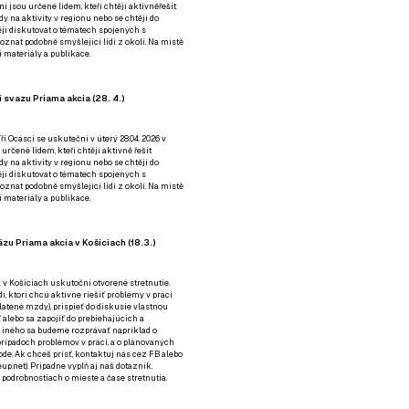
ní jsou určené lidem, kteří chtějí aktivněřešit
y na aktivity v regionu nebo se chtějí do
tějí diskutovat o tématech spojených s
nat podobně smýšlející lidi z okolí. Na místě
 materiály a publikace.
 svazu Priama akcia (28. 4.)
i Ocásci se uskuteční v úterý 28.04. 2026 v
 určené lidem, kteří chtějí aktivně řešit
y na aktivity v regionu nebo se chtějí do
tějí diskutovat o tématech spojených s
nat podobně smýšlející lidi z okolí. Na místě
 materiály a publikace.
zu Priama akcia v Košiciach (18.3.)
a v Košiciach uskutoční otvorené stretnutie.
í, ktorí chcú aktívne riešiť problémy v práci
platené mzdy), prispieť do diskusie vlastnou
alebo sa zapojiť do prebiehajúcich a
 iného sa budeme rozprávať napríklad o
rípadoch problémov v práci, a o plánovaných
de. Ak chceš prísť, kontaktuj nás cez
FB
alebo
up.net). Prípadne
vyplň aj náš dotazník
.
odrobnostiach o mieste a čase stretnutia.