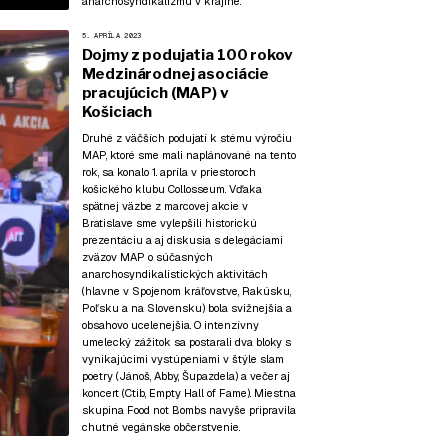
anarchosyndikalizmu v krajine.
5. APRÍLA 2023
Dojmy z podujatia 100 rokov
Medzinárodnej asociácie
pracujúcich (MAP) v
Košiciach
Druhé z väčších podujatí k stému výročiu
MAP, ktoré sme mali naplánované na tento
rok, sa konalo 1. apríla v priestoroch
košického klubu Collosseum. Vďaka
spätnej väzbe z
marcovej akcie v
Bratislave
sme vylepšili historickú
prezentáciu a aj diskusia s delegáciami
zväzov MAP o súčasných
anarchosyndikalistických aktivitách
(hlavne v Spojenom kráľovstve, Rakúsku,
Poľsku a na Slovensku) bola svižnejšia a
obsahovo ucelenejšia. O intenzívny
umelecký zážitok sa postarali dva bloky s
vynikajúcimi vystúpeniami v štýle slam
poetry (Jánoš, Abby, Šupazdela) a večer aj
koncert (Ctib, Empty Hall of Fame). Miestna
skupina Food not Bombs navyše pripravila
chutné vegánske občerstvenie.