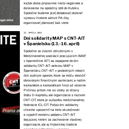
každx doma pripravíme niečo vegánske a
donesieme na spoločný stôl do Kubíku.
Spoločne budeme jesť, debatovať, obzerať
výstavu histórie aktivít PA-čky,
organizovať, plánovať, šak viete.
15. APRÍLA 2023
Dni solidarity MAP s CNT-AIT
v Španielsku (13.-16. apríl)
Spoločne so zväzmi združenými v
Medzinárodnej asociácii pracujúcich (MAP,
v španielčine AIT) sa zapájame do dní
solidarity CNT-AIT, sekciou MAP v
Španielsku. CNT-AIT v posledných rokoch
čelí súdnym sporom, ktoré sa môžu skončiť
obrovskými finančnými sankciami, a našim
kamarátom a kamarátkam hrozí až väzenie.
Príčinou pritom nie sú útoky zo strany
štátu či kapitálu, ale organizácia s názvom
CNT-CIT, ktorá je súčasťou medzinárodnej
federácie ICL-CIT. Počas dní solidarity
chceme upozorniť na tieto skutočnosti
a vyjadriť morálnu podporu CNT-AIT
bojujúcej nielen za zachovanie vlastnej
organizácie, ale aj historickej tradície