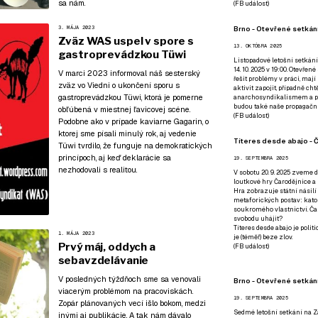
sa nám.
(
FB událost
)
Brno - Otevřené setkání
3. MÁJA 2023
Zväz WAS uspel v spore s
13. OKTÓBRA 2025
gastroprevádzkou Tüwi
Listopadové letošní setkání
14. 10. 2025 v 19:00. Otevřen
V marci 2023 informoval náš sesterský
řešit problémy v práci, mají
zväz vo Viedni o ukončení sporu s
aktivit zapojit, případně ch
gastroprevádzkou Tüwi, ktorá je pomerne
anarchosyndikalismem a poz
budou také naše propagační
obľúbená v miestnej ľavicovej scéne.
(
FB událost
)
Podobne ako
v prípade kaviarne Gagarin, o
ktorej sme písali minulý rok
, aj vedenie
Títeres desde abajo - Č
Tüwi tvrdilo, že funguje na demokratických
princípoch, aj keď deklarácie sa
19. SEPTEMBRA 2025
nezhodovali s realitou.
V sobotu 20. 9. 2025 zveme d
loutkové hry Čarodějnice a 
Hra zobrazuje státní násilí
metaforických postav: katol
soukromého vlastnictví. Čar
svobodu uhájit?
Títeres desde abajo je poli
1. MÁJA 2023
je (téměř) beze zlov.
Prvý máj, oddych a
(
FB událost
)
sebavzdelávanie
V posledných týždňoch sme sa venovali
Brno - Otevřené setkán
viacerým problémom na pracoviskách.
19. SEPTEMBRA 2025
Zopár plánovaných vecí išlo bokom, medzi
Sedmé letošní setkání na Z
inými aj publikácie. A tak nám dávalo