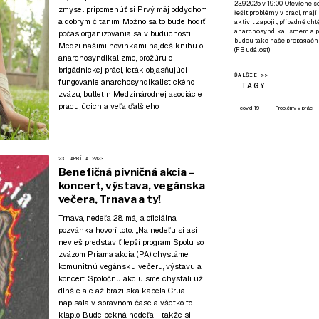
23.9.2025 v 19:00. Otevřené 
zmysel pripomenúť si Prvý máj oddychom
řešit problémy v práci, mají
a dobrým čítaním. Možno sa to bude hodiť
aktivit zapojit, případně ch
anarchosyndikalismem a poz
počas organizovania sa v budúcnosti.
budou také naše propagační
Medzi našimi novinkami nájdeš knihu o
(
FB událost
)
anarchosyndikalizme, brožúru o
brigádnickej práci, leták objasňujúci
ĎALŠIE >>
fungovanie anarchosyndikalistického
TAGY
zväzu, bulletin Medzinárodnej asociácie
pracujúcich a veľa ďalšieho.
covid-19
Problémy v práci
23. APRÍLA 2023
Benefičná pivničná akcia –
koncert, výstava, vegánska
večera, Trnava a ty!
Trnava, nedeľa 28. máj a oficiálna
pozvánka hovorí toto: „Na nedeľu si asi
nevieš predstaviť lepší program Spolu so
zväzom Priama akcia (PA) chystáme
komunitnú vegánsku večeru, výstavu a
koncert. Spoločnú akciu sme chystali už
dlhšie ale až brazílska kapela Crua
napísala v správnom čase a všetko to
klaplo. Bude pekná nedeľa - takže si