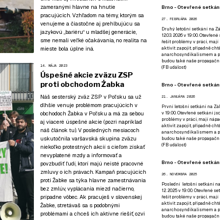
zameranými hlavne na hnutie
Brno - Otevřené setkání
pracujúcich
. Vzhľadom na témy, ktorým sa
27. FEBRUÁRA 2026
venujeme a čiastočne aj prehlbujúcu sa
Druhý letošní setkání na Zá
jazykovú „bariéru“ u mladšej generácie,
12.03. 2026 v 19:00. Otevřen
sme nemali veľké očakávania, no realita na
řešit problémy v práci, mají
mieste bola úplne iná.
aktivit zapojit, případně ch
anarchosyndikalismem a poz
budou také naše propagační
14. MÁJA 2023
(
FB událost
)
Úspešné akcie zväzu ZSP
proti obchodom Żabka
Brno - Otevřené setkání
Náš sesterský zväz ZSP v Poľsku sa už
21. JANUÁRA 2026
dlhšie venuje problémom pracujúcich v
První letošní setkání na Zák
v 19:00. Otevřené setkání js
obchodoch Žabka v Poľsku a má za sebou
problémy v práci, mají nápad
aj viaceré úspešné akcie (pozri napríklad
aktivit zapojit, případně ch
náš článok tu
). V posledných mesiacoch
anarchosyndikalismem a poz
uskutočnila varšavská skupina zväzu
budou také naše propagační
(
FB událost
)
niekoľko protestných akcií s cieľom získať
nevyplatené mzdy a informovať a
Brno - Otevřené setkání
povzbudiť ľudí, ktorí majú neisté pracovné
zmluvy o ich právach. Kampaň pracujúcich
26. NOVEMBRA 2025
proti Žabke sa týka hlavne zamestnávania
Poslední letošní setkání na
bez zmlúv, vyplácania miezd načierno,
12. 2025 v 19:00. Otevřené s
prípadne vôbec. Ak pracuješ v slovenskej
řešit problémy v práci, mají
aktivit zapojit, případně ch
Žabke, stretávaš sa s podobnými
anarchosyndikalismem a poz
problémami a chceš ich aktívne riešiť, ozvi
budou také naše propagační