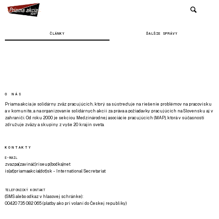
ČLÁNKY
ĎALŠIE SPRÁVY
O NÁS
Priama akcia je solidárny zväz pracujúcich, ktorý sa sústreďuje na riešenie problémov na pracovisku
a v komunite, a na organizovanie solidárnych akcií za práva a požiadavky pracujúcich na Slovensku aj v
zahraničí. Od roku 2000 je sekciou Medzinárodnej asociácie pracujúcich (MAP), ktorá v súčasnosti
združuje zväzy a skupiny z vyše 20 krajín sveta.
KONTAKTY
E-MAIL
zvazpa(zavináč)riseup(bodka)net
is(at)priamaakcia(dot)sk - International Secretariat
TELEFONICKÝ KONTAKT
(SMS alebo odkaz v hlasovej schránke):
00420 735 082 065 (platby ako pri volaní do Českej republiky)