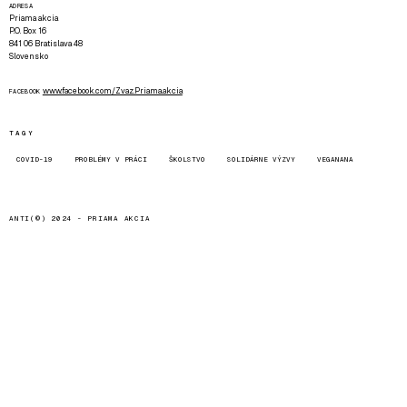
ADRESA
Priama akcia
P.O. Box 16
841 06 Bratislava 48
Slovensko
www.facebook.com/Zvaz.Priama.akcia
FACEBOOK
TAGY
COVID-19
PROBLÉMY V PRÁCI
ŠKOLSTVO
SOLIDÁRNE VÝZVY
VEGANANA
ANTI(©) 2024 -
PRIAMA AKCIA