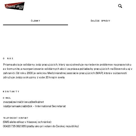
ČLÁNKY
ĎALŠIE SPRÁVY
O NÁS
Priama akcia je solidárny zväz pracujúcich, ktorý sa sústreďuje na riešenie problémov na pracovisku
a v komunite, a na organizovanie solidárnych akcií za práva a požiadavky pracujúcich na Slovensku aj v
zahraničí. Od roku 2000 je sekciou Medzinárodnej asociácie pracujúcich (MAP), ktorá v súčasnosti
združuje zväzy a skupiny z vyše 20 krajín sveta.
KONTAKTY
E-MAIL
zvazpa(zavináč)riseup(bodka)net
is(at)priamaakcia(dot)sk - International Secretariat
TELEFONICKÝ KONTAKT
(SMS alebo odkaz v hlasovej schránke):
00420 735 082 065 (platby ako pri volaní do Českej republiky)