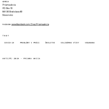
ADRESA
Priama akcia
P.O. Box 16
841 06 Bratislava 48
Slovensko
www.facebook.com/Zvaz.Priama.akcia
FACEBOOK
TAGY
COVID-19
PROBLÉMY V PRÁCI
ŠKOLSTVO
SOLIDÁRNE VÝZVY
VEGANANA
ANTI(©) 2024 -
PRIAMA AKCIA