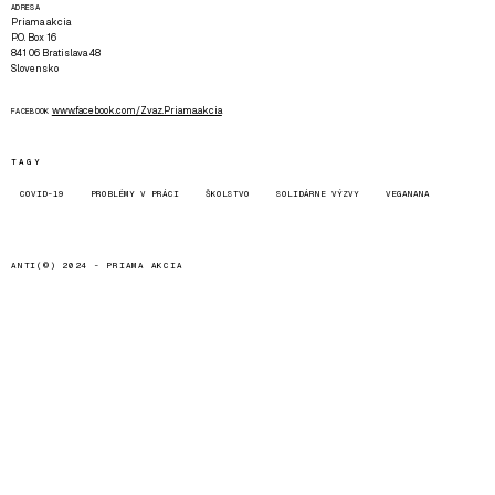
ADRESA
Priama akcia
P.O. Box 16
841 06 Bratislava 48
Slovensko
www.facebook.com/Zvaz.Priama.akcia
FACEBOOK
TAGY
COVID-19
PROBLÉMY V PRÁCI
ŠKOLSTVO
SOLIDÁRNE VÝZVY
VEGANANA
ANTI(©) 2024 -
PRIAMA AKCIA