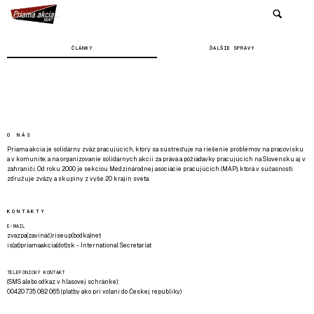
ČLÁNKY
ĎALŠIE SPRÁVY
O NÁS
Priama akcia je solidárny zväz pracujúcich, ktorý sa sústreďuje na riešenie problémov na pracovisku
a v komunite, a na organizovanie solidárnych akcií za práva a požiadavky pracujúcich na Slovensku aj v
zahraničí. Od roku 2000 je sekciou Medzinárodnej asociácie pracujúcich (MAP), ktorá v súčasnosti
združuje zväzy a skupiny z vyše 20 krajín sveta.
KONTAKTY
E-MAIL
zvazpa(zavináč)riseup(bodka)net
is(at)priamaakcia(dot)sk - International Secretariat
TELEFONICKÝ KONTAKT
(SMS alebo odkaz v hlasovej schránke):
00420 735 082 065 (platby ako pri volaní do Českej republiky)