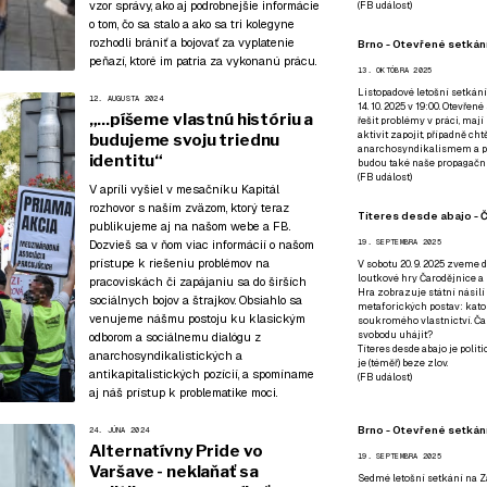
vzor správy, ako aj podrobnejšie informácie
(
FB událost
)
o tom, čo sa stalo a ako sa tri kolegyne
rozhodli brániť a bojovať za vyplatenie
Brno - Otevřené setkání
peňazí, ktoré im patria za vykonanú prácu.
13. OKTÓBRA 2025
Listopadové letošní setkání
12. AUGUSTA 2024
14. 10. 2025 v 19:00. Otevřen
„...píšeme vlastnú históriu a
řešit problémy v práci, mají
aktivit zapojit, případně ch
budujeme svoju triednu
anarchosyndikalismem a poz
identitu“
budou také naše propagační
(
FB událost
)
V apríli vyšiel v mesačníku Kapitál
rozhovor s naším zväzom
, ktorý teraz
Títeres desde abajo - Č
publikujeme aj na našom webe a FB.
Dozvieš sa v ňom viac informácií o našom
19. SEPTEMBRA 2025
prístupe k riešeniu problémov na
V sobotu 20. 9. 2025 zveme d
loutkové hry Čarodějnice a 
pracoviskách či zapájaniu sa do širších
Hra zobrazuje státní násilí
sociálnych bojov a štrajkov. Obsiahlo sa
metaforických postav: katol
venujeme nášmu postoju ku klasickým
soukromého vlastnictví. Čar
svobodu uhájit?
odborom a sociálnemu dialógu z
Títeres desde abajo je poli
anarchosyndikalistických a
je (téměř) beze zlov.
antikapitalistických pozícií, a spomíname
(
FB událost
)
aj náš prístup k problematike moci.
Brno - Otevřené setkán
24. JÚNA 2024
Alternatívny Pride vo
19. SEPTEMBRA 2025
Varšave - neklaňať sa
Sedmé letošní setkání na Z