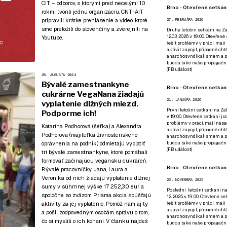
CIT – odborov, s ktorými pred necelými 10
Brno - Otevřené setkání
rokmi tvorili jednu organizáciu. CNT-AIT
pripravili krátke prehlásenie a video, ktoré
27. FEBRUÁRA 2026
sme preložili do slovenčiny a zverejnili
na
Druhý letošní setkání na Zá
12.03. 2026 v 19:00. Otevřen
Youtube
.
řešit problémy v práci, mají
aktivit zapojit, případně ch
anarchosyndikalismem a poz
budou také naše propagační
(
FB událost
)
28. AUGUSTA 2024
Bývalé zamestnankyne
Brno - Otevřené setkání
cukrárne VegaNana žiadajú
21. JANUÁRA 2026
vyplatenie dlžných miezd.
První letošní setkání na Zák
Podporme ich!
v 19:00. Otevřené setkání js
problémy v práci, mají nápad
Katarína Podhorová (šéfka) a Alexandra
aktivit zapojit, případně ch
Podhorová (majiteľka živnostenského
anarchosyndikalismem a poz
budou také naše propagační
oprávnenia na podnik) odmietajú vyplatiť
(
FB událost
)
tri bývalé zamestnankyne, ktoré pomáhali
formovať začínajúcu vegánsku cukráreň.
Brno - Otevřené setkání
Bývalé pracovníčky Jana, Laura a
Veronika od nich žiadajú vyplatenie dlžnej
26. NOVEMBRA 2025
sumy v súhrnnej výške 17 252,30 eur a
Poslední letošní setkání na
spoločne so zväzom Priama akcia spúšťajú
12. 2025 v 19:00. Otevřené s
řešit problémy v práci, mají
aktivity za jej vyplatenie. Pomôž nám aj ty
aktivit zapojit, případně ch
a pošli zodpovedným osobám správu o tom,
anarchosyndikalismem a poz
čo si myslíš o ich konaní. V článku nájdeš
budou také naše propagační