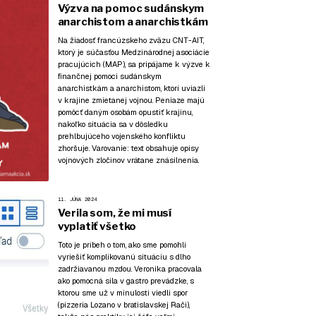
Výzva na pomoc sudánskym
anarchistom a anarchistkám
Na žiadosť francúzskeho zväzu CNT-AIT,
ktorý je súčasťou Medzinárodnej asociácie
pracujúcich (MAP), sa pripájame k výzve k
finančnej pomoci sudánskym
anarchistkám a anarchistom, ktorí uviazli
v krajine zmietanej vojnou. Peniaze majú
pomôcť daným osobám opustiť krajinu,
nakoľko situácia sa v dôsledku
prehlbujúceho vojenského konfliktu
zhoršuje. Varovanie: text obsahuje opisy
vojnových zločinov vrátane znásilnenia.
11. JÚNA 2024
Verila som, že mi musí
vyplatiť všetko
Toto je príbeh o tom, ako sme pomohli
vyriešiť komplikovanú situáciu s dlho
zadržiavanou mzdou. Veronika pracovala
ako pomocná sila v gastro prevádzke, s
ktorou sme už v minulosti viedli spor
(pizzeria Lozano v bratislavskej Rači),