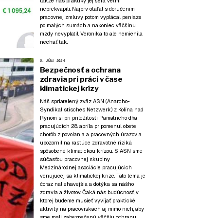
takže nás praktiky jej šéfa veľmi
neprekvapili. Najprv otáľal s doručením
pracovnej zmluvy, potom vyplácal peniaze
po malých sumách a nakoniec väčšinu
mzdy nevyplatil. Veronika to ale nemienila
nechať tak.
6. JÚNA 2024
Bezpečnosť a ochrana
zdravia pri práci v čase
klimatickej krízy
Náš spriatelený zväz ASN (Anarcho-
Syndikalistisches Netzwerk) z Kolína nad
Rýnom si pri príležitosti Pamätného dňa
pracujúcich 28. apríla pripomenul obete
chorôb z povolania a pracovných úrazov a
upozornil na rastúce zdravotné riziká
spôsobené klimatickou krízou. S ASN sme
súčasťou pracovnej skupiny
Medzinárodnej asociácie pracujúcich
venujúcej sa klimatickej kríze. Táto téma je
čoraz naliehavejšia a dotýka sa nášho
zdravia a životov. Čaká nás budúcnosť, v
ktorej budeme musieť vyvíjať praktické
aktivity na pracoviskách aj mimo nich, aby
sme mali zabezpečenú väčšiu ochranu