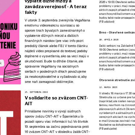
vyplatiť dlžné mzdy a
2026 v 19:00. Otevřené setká
zavádza verejnosť - A teraz
problémy v práci, mají nápad
aktivit zapojit, případně ch
fakty
anarchosyndikalismem a poz
budou také naše propagační
V utorok 3. septembra zverejnila VegaNana
(
FB událost
)
emotívnu videoreakciu súvisiacu so
sporom troch bývalých zamestnankýň o
Brno - Otevřené setkání
vyplatenie dlžných miezd a ďalších
20. APRÍLA 2026
finančných nárokov (pre viac info
pozri
predošlý článok
alebo
FB
). V tomto článku
Další setkání na Základně Tř
19:00. Otevřené setkání jsou
nájdeš video prepísané do textovej podoby
problémy v práci, mají nápad
doplnené o vysvetlenia, ako sa veci majú v
aktivit zapojit, případně ch
skutočnosti. Bude to dlhšie čítanie, ale
anarchosyndikalismem a poz
budou také naše propagační
správanie VegaNany na sociálnych
(
FB událost
)
sieťach v posledných dňoch považujeme
za neakceptovateľné a vyžadovalo si, aby
Otvorené stretnutie zvä
sme naň zareagovali obšírnejšie.
12. MARCA 2026
15. SEPTEMBRA 2024
V stredu 18. marca o 17:30 s
V solidarite so zväzom CNT-
Stretnutia sú určené pre ľud
(napríklad, ale nielen nevy
AIT
témou, návrhom na činnosť 
plánovaných aktivít. Okrem
Prinášame novinky o vývoji súdnych
vyriešených a aktuálnych p
sporov zväzu CNT-AIT v Španielsku (o
verejných akciach na výcho
e-mail (zvazpa zavináč rise
pozadí sporu
viac informácií tu
). Vo štvrtok
Následne sa dohodneme na p
19. septembra sa začnú pojednávania proti
(
FB podujatie
)
16 zväzom CNT-AIT v dôsledku žalôb CNT-