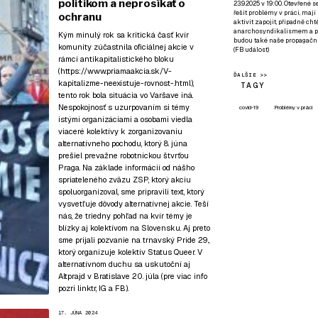
politikom a neprosíkať o
23.9.2025 v 19:00. Otevřené 
řešit problémy v práci, mají
ochranu
aktivit zapojit, případně ch
anarchosyndikalismem a poz
Kým minulý rok sa kritická časť kvír
budou také naše propagační
komunity zúčastnila oficiálnej akcie v
(
FB událost
)
rámci antikapitalistického bloku
(
https://www.priamaakcia.sk/V-
ĎALŠIE >>
kapitalizme-neexistuje-rovnost-.html
),
TAGY
tento rok bola situácia vo Varšave iná.
Nespokojnosť s uzurpovaním si témy
covid-19
Problémy v práci
istými organizáciami a osobami viedla
viaceré kolektívy k zorganizovaniu
alternatívneho pochodu, ktorý 8. júna
prešiel prevažne robotníckou štvrťou
Praga. Na základe informácií od nášho
spriateleného zväzu ZSP, ktorý akciu
spoluorganizoval, sme pripravili text, ktorý
vysvetľuje dôvody alternatívnej akcie. Teší
nás, že triedny pohľad na kvír témy je
blízky aj kolektívom na Slovensku. Aj preto
sme prijali pozvanie na
trnavský Pride 29.
,
ktorý organizuje kolektív Status Queer. V
alternatívnom duchu sa uskutoční aj
Altprajd v Bratislave 20. júla (pre viac info
pozri
linktr
,
IG
a
FB
).
17. JÚNA 2024