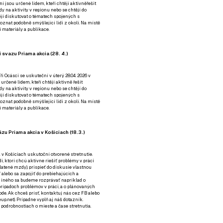
ní jsou určené lidem, kteří chtějí aktivněřešit
y na aktivity v regionu nebo se chtějí do
tějí diskutovat o tématech spojených s
nat podobně smýšlející lidi z okolí. Na místě
 materiály a publikace.
 svazu Priama akcia (28. 4.)
i Ocásci se uskuteční v úterý 28.04. 2026 v
 určené lidem, kteří chtějí aktivně řešit
y na aktivity v regionu nebo se chtějí do
tějí diskutovat o tématech spojených s
nat podobně smýšlející lidi z okolí. Na místě
 materiály a publikace.
zu Priama akcia v Košiciach (18.3.)
a v Košiciach uskutoční otvorené stretnutie.
í, ktorí chcú aktívne riešiť problémy v práci
platené mzdy), prispieť do diskusie vlastnou
alebo sa zapojiť do prebiehajúcich a
 iného sa budeme rozprávať napríklad o
rípadoch problémov v práci, a o plánovaných
de. Ak chceš prísť, kontaktuj nás cez
FB
alebo
up.net). Prípadne
vyplň aj náš dotazník
.
odrobnostiach o mieste a čase stretnutia.