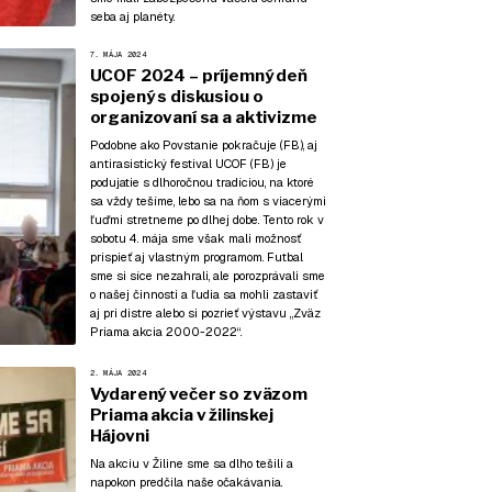
seba aj planéty.
7. MÁJA 2024
UCOF 2024 – príjemný deň
spojený s diskusiou o
organizovaní sa a aktivizme
Podobne ako Povstanie pokračuje (
FB
), aj
antirasistický festival UCOF (
FB
) je
podujatie s dlhoročnou tradíciou, na ktoré
sa vždy tešíme, lebo sa na ňom s viacerými
ľuďmi stretneme po dlhej dobe. Tento rok v
sobotu 4. mája sme však mali možnosť
prispieť aj vlastným programom. Futbal
sme si síce nezahrali, ale porozprávali sme
o našej činnosti a ľudia sa mohli zastaviť
aj pri distre alebo si pozrieť výstavu „Zväz
Priama akcia 2000-2022“.
2. MÁJA 2024
Vydarený večer so zväzom
Priama akcia v žilinskej
Hájovni
Na akciu v Žiline sme sa dlho tešili a
napokon predčila naše očakávania.