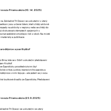
 svazu Priama akcia (10. 14. 2025)
 na Základně Tři Ocásci se uskuteční v úterý
é setkání jsou určené lidem, kteří chtějí aktivně
 nápady na aktivity v regionu nebo se chtějí do
tějí diskutovat o tématech spojených s
nat podobně smýšlející lidi z okolí. Na místě
 materiály a publikace.
arodějnice a pan Kryštof
o Brna, kde se v Sibiři uskuteční představení
pan Kryštof.
 ve Španělsku prostřednictvím čtyř
ické církve, justice, represivního aparátu a
odějnice s nimi bojuje – ale podaří se jí svou
tické loutkové divadlo ze Španělska. Představení
í svazu Priama akcia (23.9.2025)
ákladně Tři Ocásci se uskuteční ve uterý