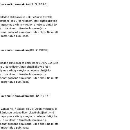
 svazu Priama akcia (12. 3. 2026)
kladně Tři Ocásci se uskuteční ve čtvrtek
é setkání jsou určené lidem, kteří chtějí aktivně
 nápady na aktivity v regionu nebo se chtějí do
tějí diskutovat o tématech spojených s
nat podobně smýšlející lidi z okolí. Na místě
 materiály a publikace.
 svazu Priama akcia (03. 2. 2026)
ladně Tři Ocásci se uskuteční v úterý 3. 2. 2026
ou určené lidem, kteří chtějí aktivně řešit
y na aktivity v regionu nebo se chtějí do
tějí diskutovat o tématech spojených s
nat podobně smýšlející lidi z okolí. Na místě
 materiály a publikace.
 svazu Priama akcia (08. 12. 2025)
 Základně Tři Ocásci se uskuteční v ponděli 8.
etkání jsou určené lidem, kteří chtějí aktivně
 nápady na aktivity v regionu nebo se chtějí do
tějí diskutovat o tématech spojených s
nat podobně smýšlející lidi z okolí. Na místě
 materiály a publikace.