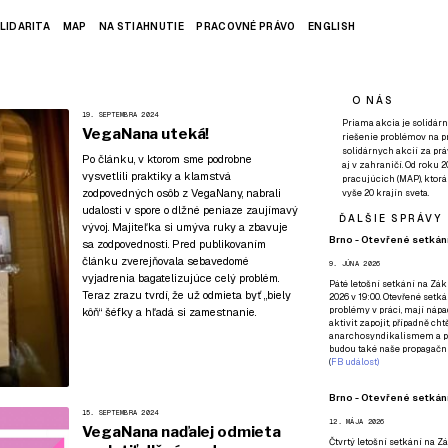
LIDARITA
MAP
NA STIAHNUTIE
PRACOVNÉ PRÁVO
ENGLISH
O NÁS
19. SEPTEMBRA 2024
Priama akcia je solidárn
VegaNana uteká!
riešenie problémov na p
solidárnych akcií za pr
Po článku, v ktorom sme podrobne
aj v zahraničí. Od roku 
vysvetlili praktiky a klamstvá
pracujúcich (MAP), ktor
zodpovedných osôb z VegaNany, nabrali
vyše 20 krajín sveta.
udalosti v spore o dlžné peniaze zaujímavý
ĎALŠIE SPRÁVY
vývoj. Majiteľka si umýva ruky a zbavuje
Brno - Otevřené setkání
sa zodpovednosti. Pred publikovaním
článku zverejňovala sebavedomé
9. JÚNA 2026
vyjadrenia bagatelizujúce celý problém.
Páté
letošní setkání na Zákl
Teraz zrazu tvrdí, že už odmieta byť „biely
2026 v 19:00. Otevřené setká
problémy v práci, mají nápad
kôň“ šéfky a hľadá si zamestnanie.
aktivit zapojit, případně ch
anarchosyndikalismem a poz
budou také naše propagační
(
FB událost
)
Brno - Otevřené setkání
15. SEPTEMBRA 2024
12. MÁJA 2026
VegaNana naďalej odmieta
Čtvrtý
letošní setkání na Zák