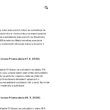
y zväz pracujúcich, ktorý sa sústreďuje na
racovisku a v komunite, a na organizovanie
áva a požiadavky pracujúcich na Slovensku
2000 je sekciou Medzinárodnej asociácie
á v súčasnosti združuje zväzy a skupiny z
 svazu Priama akcia (17. 6. 2026)
adně Tři Ocásci se uskuteční ve středu 17. 6.
ní jsou určené lidem, kteří chtějí aktivněřešit
y na aktivity v regionu nebo se chtějí do
tějí diskutovat o tématech spojených s
nat podobně smýšlející lidi z okolí. Na místě
 materiály a publikace.
 svazu Priama akcia (19. 5. 2026)
ladně Tři Ocásci se uskuteční v úterý 19. 5.