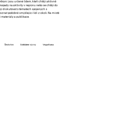
setkání jsou určené lidem, kteří chtějí aktivně
 nápady na aktivity v regionu nebo se chtějí do
tějí diskutovat o tématech spojených s
nat podobně smýšlející lidi z okolí. Na místě
 materiály a publikace.
Školstvo
Solidárne výzvy
VegaNana