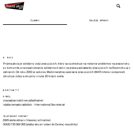
ČLÁNKY
ĎALŠIE SPRÁVY
O NÁS
Priama akcia je solidárny zväz pracujúcich, ktorý sa sústreďuje na riešenie problémov na pracovisku
a v komunite, a na organizovanie solidárnych akcií za práva a požiadavky pracujúcich na Slovensku aj v
zahraničí. Od roku 2000 je sekciou Medzinárodnej asociácie pracujúcich (MAP), ktorá v súčasnosti
združuje zväzy a skupiny z vyše 20 krajín sveta.
KONTAKTY
E-MAIL
zvazpa(zavináč)riseup(bodka)net
is(at)priamaakcia(dot)sk - International Secretariat
TELEFONICKÝ KONTAKT
(SMS alebo odkaz v hlasovej schránke):
00420 735 082 065 (platby ako pri volaní do Českej republiky)