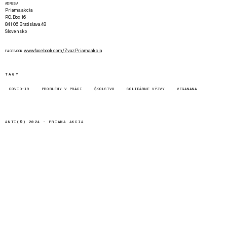
ADRESA
Priama akcia
P.O. Box 16
841 06 Bratislava 48
Slovensko
www.facebook.com/Zvaz.Priama.akcia
FACEBOOK
TAGY
COVID-19
PROBLÉMY V PRÁCI
ŠKOLSTVO
SOLIDÁRNE VÝZVY
VEGANANA
ANTI(©) 2024 -
PRIAMA AKCIA