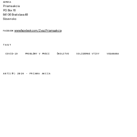
ADRESA
Priama akcia
P.O. Box 16
841 06 Bratislava 48
Slovensko
www.facebook.com/Zvaz.Priama.akcia
FACEBOOK
TAGY
COVID-19
PROBLÉMY V PRÁCI
ŠKOLSTVO
SOLIDÁRNE VÝZVY
VEGANANA
ANTI(©) 2024 -
PRIAMA AKCIA