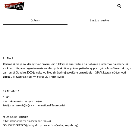
ČLÁNKY
ĎALŠIE SPRÁVY
O NÁS
Priama akcia je solidárny zväz pracujúcich, ktorý sa sústreďuje na riešenie problémov na pracovisku
a v komunite, a na organizovanie solidárnych akcií za práva a požiadavky pracujúcich na Slovensku aj v
zahraničí. Od roku 2000 je sekciou Medzinárodnej asociácie pracujúcich (MAP), ktorá v súčasnosti
združuje zväzy a skupiny z vyše 20 krajín sveta.
KONTAKTY
E-MAIL
zvazpa(zavináč)riseup(bodka)net
is(at)priamaakcia(dot)sk - International Secretariat
TELEFONICKÝ KONTAKT
(SMS alebo odkaz v hlasovej schránke):
00420 735 082 065 (platby ako pri volaní do Českej republiky)