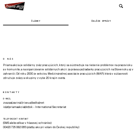
ČLÁNKY
ĎALŠIE SPRÁVY
O NÁS
Priama akcia je solidárny zväz pracujúcich, ktorý sa sústreďuje na riešenie problémov na pracovisku
a v komunite, a na organizovanie solidárnych akcií za práva a požiadavky pracujúcich na Slovensku aj v
zahraničí. Od roku 2000 je sekciou Medzinárodnej asociácie pracujúcich (MAP), ktorá v súčasnosti
združuje zväzy a skupiny z vyše 20 krajín sveta.
KONTAKTY
E-MAIL
zvazpa(zavináč)riseup(bodka)net
is(at)priamaakcia(dot)sk - International Secretariat
TELEFONICKÝ KONTAKT
(SMS alebo odkaz v hlasovej schránke):
00420 735 082 065 (platby ako pri volaní do Českej republiky)