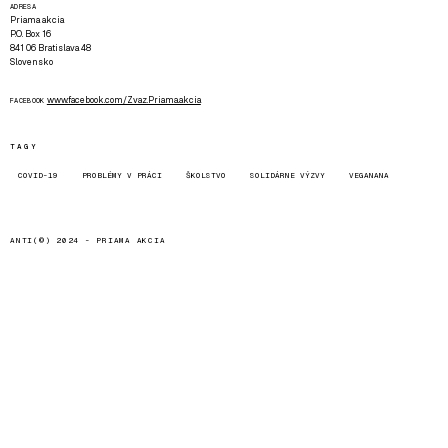
ADRESA
Priama akcia
P.O. Box 16
841 06 Bratislava 48
Slovensko
www.facebook.com/Zvaz.Priama.akcia
FACEBOOK
TAGY
COVID-19
PROBLÉMY V PRÁCI
ŠKOLSTVO
SOLIDÁRNE VÝZVY
VEGANANA
ANTI(©) 2024 -
PRIAMA AKCIA