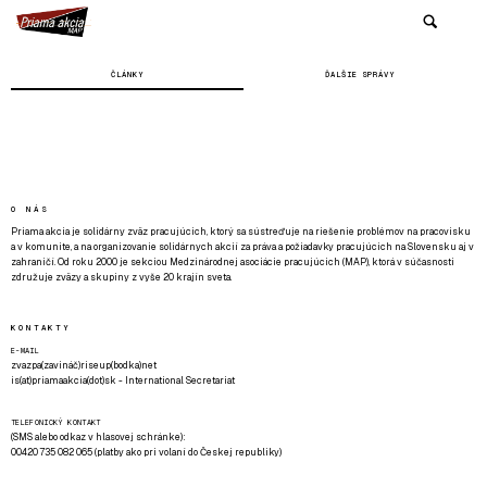
ČLÁNKY
ĎALŠIE SPRÁVY
O NÁS
Priama akcia je solidárny zväz pracujúcich, ktorý sa sústreďuje na riešenie problémov na pracovisku
a v komunite, a na organizovanie solidárnych akcií za práva a požiadavky pracujúcich na Slovensku aj v
zahraničí. Od roku 2000 je sekciou Medzinárodnej asociácie pracujúcich (MAP), ktorá v súčasnosti
združuje zväzy a skupiny z vyše 20 krajín sveta.
KONTAKTY
E-MAIL
zvazpa(zavináč)riseup(bodka)net
is(at)priamaakcia(dot)sk - International Secretariat
TELEFONICKÝ KONTAKT
(SMS alebo odkaz v hlasovej schránke):
00420 735 082 065 (platby ako pri volaní do Českej republiky)