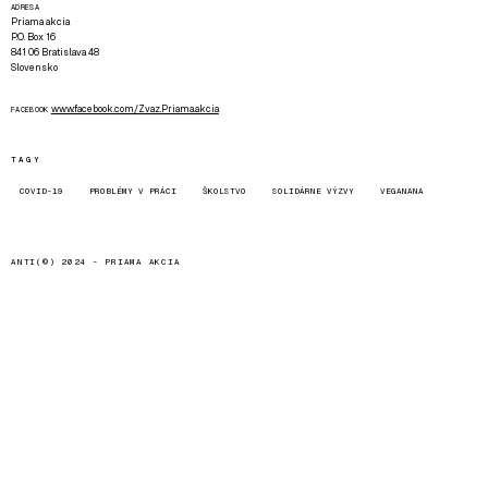
ADRESA
Priama akcia
P.O. Box 16
841 06 Bratislava 48
Slovensko
www.facebook.com/Zvaz.Priama.akcia
FACEBOOK
TAGY
COVID-19
PROBLÉMY V PRÁCI
ŠKOLSTVO
SOLIDÁRNE VÝZVY
VEGANANA
ANTI(©) 2024 -
PRIAMA AKCIA