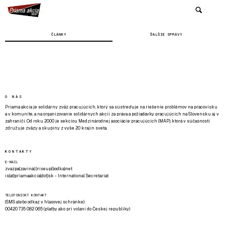
ČLÁNKY
ĎALŠIE SPRÁVY
O NÁS
Priama akcia je solidárny zväz pracujúcich, ktorý sa sústreďuje na riešenie problémov na pracovisku
a v komunite, a na organizovanie solidárnych akcií za práva a požiadavky pracujúcich na Slovensku aj v
zahraničí. Od roku 2000 je sekciou Medzinárodnej asociácie pracujúcich (MAP), ktorá v súčasnosti
združuje zväzy a skupiny z vyše 20 krajín sveta.
KONTAKTY
E-MAIL
zvazpa(zavináč)riseup(bodka)net
is(at)priamaakcia(dot)sk - International Secretariat
TELEFONICKÝ KONTAKT
(SMS alebo odkaz v hlasovej schránke):
00420 735 082 065 (platby ako pri volaní do Českej republiky)