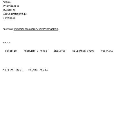
ADRESA
Priama akcia
P.O. Box 16
841 06 Bratislava 48
Slovensko
www.facebook.com/Zvaz.Priama.akcia
FACEBOOK
TAGY
COVID-19
PROBLÉMY V PRÁCI
ŠKOLSTVO
SOLIDÁRNE VÝZVY
VEGANANA
ANTI(©) 2024 -
PRIAMA AKCIA