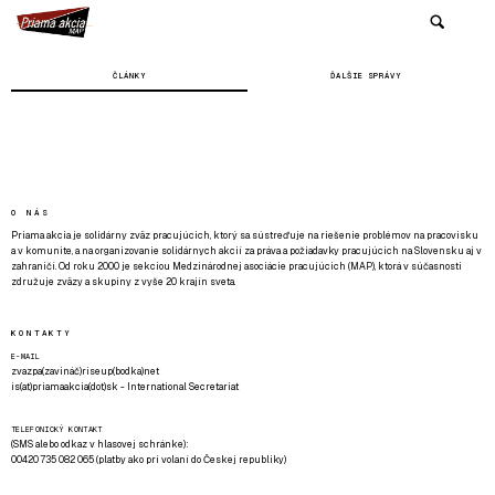
ČLÁNKY
ĎALŠIE SPRÁVY
O NÁS
Priama akcia je solidárny zväz pracujúcich, ktorý sa sústreďuje na riešenie problémov na pracovisku
a v komunite, a na organizovanie solidárnych akcií za práva a požiadavky pracujúcich na Slovensku aj v
zahraničí. Od roku 2000 je sekciou Medzinárodnej asociácie pracujúcich (MAP), ktorá v súčasnosti
združuje zväzy a skupiny z vyše 20 krajín sveta.
KONTAKTY
E-MAIL
zvazpa(zavináč)riseup(bodka)net
is(at)priamaakcia(dot)sk - International Secretariat
TELEFONICKÝ KONTAKT
(SMS alebo odkaz v hlasovej schránke):
00420 735 082 065 (platby ako pri volaní do Českej republiky)