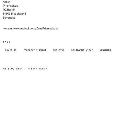
ADRESA
Priama akcia
P.O. Box 16
841 06 Bratislava 48
Slovensko
www.facebook.com/Zvaz.Priama.akcia
FACEBOOK
TAGY
COVID-19
PROBLÉMY V PRÁCI
ŠKOLSTVO
SOLIDÁRNE VÝZVY
VEGANANA
ANTI(©) 2024 -
PRIAMA AKCIA