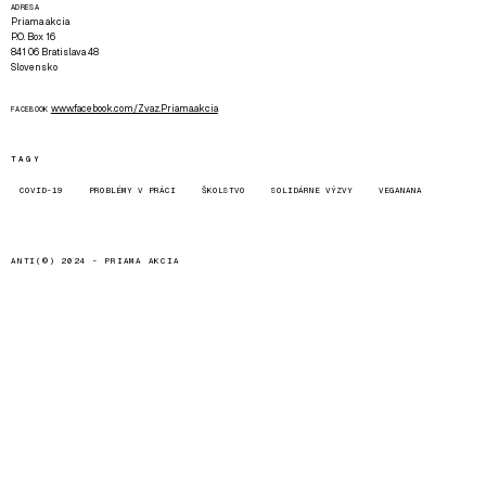
ADRESA
Priama akcia
P.O. Box 16
841 06 Bratislava 48
Slovensko
www.facebook.com/Zvaz.Priama.akcia
FACEBOOK
TAGY
COVID-19
PROBLÉMY V PRÁCI
ŠKOLSTVO
SOLIDÁRNE VÝZVY
VEGANANA
ANTI(©) 2024 -
PRIAMA AKCIA