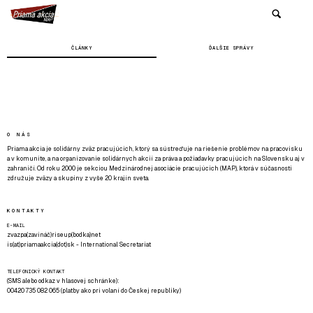
ČLÁNKY
ĎALŠIE SPRÁVY
O NÁS
Priama akcia je solidárny zväz pracujúcich, ktorý sa sústreďuje na riešenie problémov na pracovisku
a v komunite, a na organizovanie solidárnych akcií za práva a požiadavky pracujúcich na Slovensku aj v
zahraničí. Od roku 2000 je sekciou Medzinárodnej asociácie pracujúcich (MAP), ktorá v súčasnosti
združuje zväzy a skupiny z vyše 20 krajín sveta.
KONTAKTY
E-MAIL
zvazpa(zavináč)riseup(bodka)net
is(at)priamaakcia(dot)sk - International Secretariat
TELEFONICKÝ KONTAKT
(SMS alebo odkaz v hlasovej schránke):
00420 735 082 065 (platby ako pri volaní do Českej republiky)