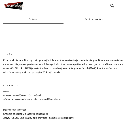
ČLÁNKY
ĎALŠIE SPRÁVY
O NÁS
Priama akcia je solidárny zväz pracujúcich, ktorý sa sústreďuje na riešenie problémov na pracovisku
a v komunite, a na organizovanie solidárnych akcií za práva a požiadavky pracujúcich na Slovensku aj v
zahraničí. Od roku 2000 je sekciou Medzinárodnej asociácie pracujúcich (MAP), ktorá v súčasnosti
združuje zväzy a skupiny z vyše 20 krajín sveta.
KONTAKTY
E-MAIL
zvazpa(zavináč)riseup(bodka)net
is(at)priamaakcia(dot)sk - International Secretariat
TELEFONICKÝ KONTAKT
(SMS alebo odkaz v hlasovej schránke):
00420 735 082 065 (platby ako pri volaní do Českej republiky)