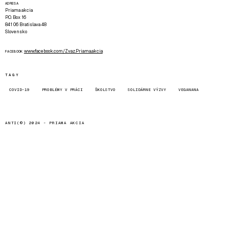
ADRESA
Priama akcia
P.O. Box 16
841 06 Bratislava 48
Slovensko
www.facebook.com/Zvaz.Priama.akcia
FACEBOOK
TAGY
COVID-19
PROBLÉMY V PRÁCI
ŠKOLSTVO
SOLIDÁRNE VÝZVY
VEGANANA
ANTI(©) 2024 -
PRIAMA AKCIA