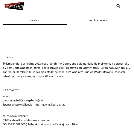
ČLÁNKY
ĎALŠIE SPRÁVY
O NÁS
Priama akcia je solidárny zväz pracujúcich, ktorý sa sústreďuje na riešenie problémov na pracovisku
a v komunite, a na organizovanie solidárnych akcií za práva a požiadavky pracujúcich na Slovensku aj v
zahraničí. Od roku 2000 je sekciou Medzinárodnej asociácie pracujúcich (MAP), ktorá v súčasnosti
združuje zväzy a skupiny z vyše 20 krajín sveta.
KONTAKTY
E-MAIL
zvazpa(zavináč)riseup(bodka)net
is(at)priamaakcia(dot)sk - International Secretariat
TELEFONICKÝ KONTAKT
(SMS alebo odkaz v hlasovej schránke):
00420 735 082 065 (platby ako pri volaní do Českej republiky)