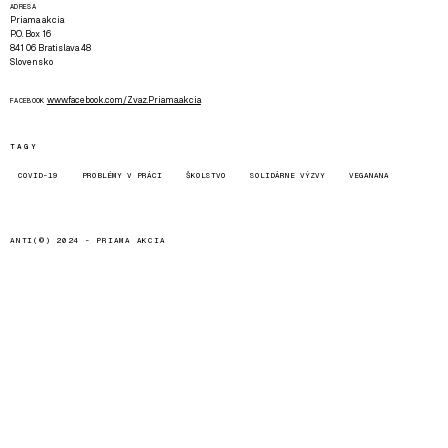
ADRESA
Priama akcia
P.O. Box 16
841 06 Bratislava 48
Slovensko
www.facebook.com/Zvaz.Priama.akcia
FACEBOOK
TAGY
COVID-19
PROBLÉMY V PRÁCI
ŠKOLSTVO
SOLIDÁRNE VÝZVY
VEGANANA
ANTI(©) 2024 -
PRIAMA AKCIA