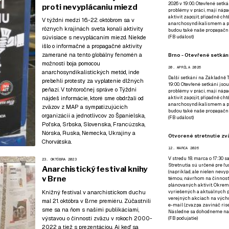
2026 v 19:00. Otevřené setká
proti nevyplácaniu miezd
problémy v práci, mají nápad
aktivit zapojit, případně ch
V týždni medzi 16.-22. októbrom sa v
anarchosyndikalismem a poz
rôznych krajinách sveta konali aktivity
budou také naše propagační
súvisiace s nevyplácaním miezd. Niekde
(
FB událost
)
išlo o informačné a propagačné aktivity
zamerané na tento globálny fenomén a
Brno - Otevřené setkání
možnosti boja pomocou
20. APRÍLA 2026
anarchosyndikalistických metód, inde
Další setkání na Základně Tř
prebehli protesty za vyplatenie dlžných
19:00. Otevřené setkání jsou
peňazí. V tohtoročnej správe o Týždni
problémy v práci, mají nápad
nájdeš informácie, ktoré sme obdržali od
aktivit zapojit, případně ch
anarchosyndikalismem a poz
zväzov z MAP a sympatizujúcich
budou také naše propagační
organizácií a jednotlivcov zo Španielska,
(
FB událost
)
Poľska, Srbska, Slovenska, Francúzska,
Nórska, Ruska, Nemecka, Ukrajiny a
Otvorené stretnutie zvä
Chorvátska.
12. MARCA 2026
V stredu 18. marca o 17:30 s
23. OKTÓBRA 2023
Stretnutia sú určené pre ľud
Anarchistický festival knihy
(napríklad, ale nielen nevy
v Brne
témou, návrhom na činnosť 
plánovaných aktivít. Okrem
Knižný festival v anarchistickom duchu
vyriešených a aktuálnych p
verejných akciach na výcho
mal 21. októbra v Brne premiéru. Zúčastnili
e-mail (zvazpa zavináč rise
sme sa na ňom s našimi publikáciami,
Následne sa dohodneme na p
výstavou o činnosti zväzu v rokoch 2000-
(
FB podujatie
)
2022 a tiež s prezentáciou. Aj keď sa