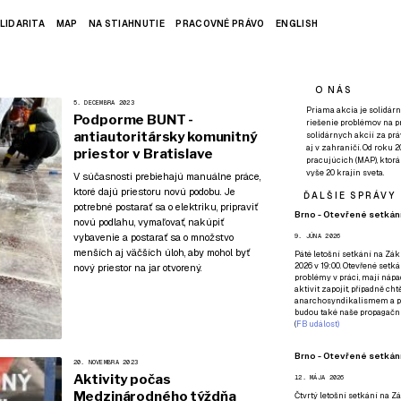
LIDARITA
MAP
NA STIAHNUTIE
PRACOVNÉ PRÁVO
ENGLISH
O NÁS
5. DECEMBRA 2023
Priama akcia je solidárn
Podporme BUNT -
riešenie problémov na p
antiautoritársky komunitný
solidárnych akcií za pr
aj v zahraničí. Od roku 
priestor v Bratislave
pracujúcich (MAP), ktor
vyše 20 krajín sveta.
V súčasnosti prebiehajú manuálne práce,
ktoré dajú priestoru novú podobu. Je
ĎALŠIE SPRÁVY
potrebné postarať sa o elektriku, pripraviť
Brno - Otevřené setkání
novú podlahu, vymaľovať, nakúpiť
vybavenie a postarať sa o množstvo
9. JÚNA 2026
menších aj väčších úloh, aby mohol byť
Páté
letošní setkání na Zákl
2026 v 19:00. Otevřené setká
nový priestor na jar otvorený.
problémy v práci, mají nápad
aktivit zapojit, případně ch
anarchosyndikalismem a poz
budou také naše propagační
(
FB událost
)
Brno - Otevřené setkání
20. NOVEMBRA 2023
Aktivity počas
12. MÁJA 2026
Medzinárodného týždňa
Čtvrtý
letošní setkání na Zák