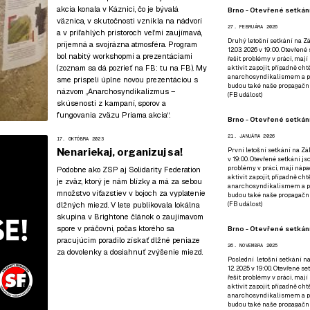
akcia konala v Káznici, čo je bývalá
Brno - Otevřené setkání
väznica, v skutočnosti vznikla na nádvorí
27. FEBRUÁRA 2026
a v priľahlých pristoroch veľmi zaujímavá,
Druhý letošní setkání na Zá
príjemná a svojrázna atmosféra. Program
12.03. 2026 v 19:00. Otevřen
bol nabitý workshopmi a prezentáciami
řešit problémy v práci, mají
(zoznam sa dá pozrieť na FB:
tu na FB
). My
aktivit zapojit, případně ch
anarchosyndikalismem a poz
sme prispeli úplne novou prezentáciou s
budou také naše propagační
názvom „Anarchosyndikalizmus –
(
FB událost
)
skúsenosti z kampaní, sporov a
fungovania zväzu Priama akcia“.
Brno - Otevřené setkání
21. JANUÁRA 2026
17. OKTÓBRA 2023
Nenariekaj, organizuj sa!
První letošní setkání na Zák
v 19:00. Otevřené setkání js
problémy v práci, mají nápad
Podobne ako ZSP aj Solidarity Federation
aktivit zapojit, případně ch
je zväz, ktorý je nám blízky a má za sebou
anarchosyndikalismem a poz
množstvo víťazstiev v bojoch za vyplatenie
budou také naše propagační
dlžných miezd. V lete publikovala lokálna
(
FB událost
)
skupina v Brightone článok o zaujímavom
spore v práčovni, počas ktorého sa
Brno - Otevřené setkání
pracujúcim poradilo získať dlžné peniaze
26. NOVEMBRA 2025
za dovolenky a dosiahnuť zvýšenie miezd.
Poslední letošní setkání na
12. 2025 v 19:00. Otevřené s
řešit problémy v práci, mají
aktivit zapojit, případně ch
anarchosyndikalismem a poz
budou také naše propagační