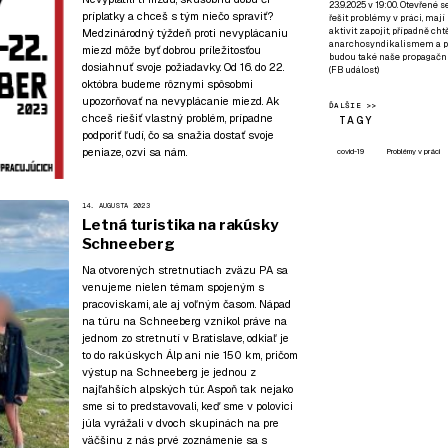
23.9.2025 v 19:00. Otevřené 
príplatky a chceš s tým niečo spraviť?
řešit problémy v práci, mají
aktivit zapojit, případně ch
Medzinárodný týždeň proti nevyplácaniu
anarchosyndikalismem a poz
miezd môže byť dobrou príležitosťou
budou také naše propagační
dosiahnuť svoje požiadavky. Od 16. do 22.
(
FB událost
)
októbra budeme rôznymi spôsobmi
upozorňovať na nevyplácanie miezd. Ak
ĎALŠIE >>
chceš riešiť vlastný problém, prípadne
TAGY
podporiť ľudí, čo sa snažia dostať svoje
peniaze, ozvi sa nám.
covid-19
Problémy v práci
14. AUGUSTA 2023
Letná turistika na rakúsky
Schneeberg
Na otvorených stretnutiach zväzu PA sa
venujeme nielen témam spojeným s
pracoviskami, ale aj voľným časom. Nápad
na túru na Schneeberg vznikol práve na
jednom zo stretnutí v Bratislave, odkiaľ je
to do rakúskych Álp ani nie 150 km, pričom
výstup na Schneeberg je jednou z
najľahších alpských túr. Aspoň tak nejako
sme si to predstavovali, keď sme v polovici
júla vyrážali v dvoch skupinách na pre
väčšinu z nás prvé zoznámenie sa s