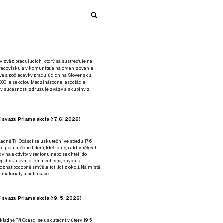
y zväz pracujúcich, ktorý sa sústreďuje na
racovisku a v komunite, a na organizovanie
áva a požiadavky pracujúcich na Slovensku
2000 je sekciou Medzinárodnej asociácie
á v súčasnosti združuje zväzy a skupiny z
 svazu Priama akcia (17. 6. 2026)
adně Tři Ocásci se uskuteční ve středu 17. 6.
ní jsou určené lidem, kteří chtějí aktivněřešit
y na aktivity v regionu nebo se chtějí do
tějí diskutovat o tématech spojených s
nat podobně smýšlející lidi z okolí. Na místě
 materiály a publikace.
 svazu Priama akcia (19. 5. 2026)
ladně Tři Ocásci se uskuteční v úterý 19. 5.