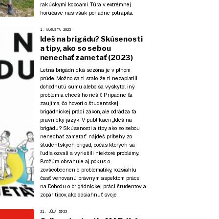
rakúskymi kopcami. Túra v extrémnej
horúčave nás však poriadne potrápila.
1. AUGUSTA 2023
Ideš na brigádu? Skúsenosti
a tipy, ako so sebou
nenechať zametať (2023)
Letná brigádnická sezóna je v plnom
prúde. Možno sa ti stalo, že ti nezaplatili
dohodnutú sumu alebo sa vyskytol iný
problém a chceš ho riešiť. Prípadne ťa
zaujíma, čo hovorí o študentskej
brigádnickej práci zákon, ale odrádza ťa
právnický jazyk. V publikácii „Ideš na
brigádu? Skúsenosti a tipy, ako so sebou
nenechať zametať” nájdeš príbehy zo
študentských brigád, počas ktorých sa
ľudia ozvali a vyriešili niektoré problémy.
Brožúra obsahuje aj pokus o
zovšeobecnenie problematiky, rozsiahlu
časť venovanú právnym aspektom práce
na Dohodu o brigádnickej práci študentov a
zopár tipov, ako dosiahnuť svoje.
21. JÚLA 2023