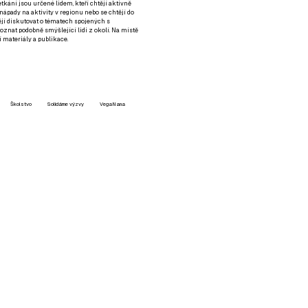
setkání jsou určené lidem, kteří chtějí aktivně
 nápady na aktivity v regionu nebo se chtějí do
tějí diskutovat o tématech spojených s
nat podobně smýšlející lidi z okolí. Na místě
 materiály a publikace.
Školstvo
Solidárne výzvy
VegaNana