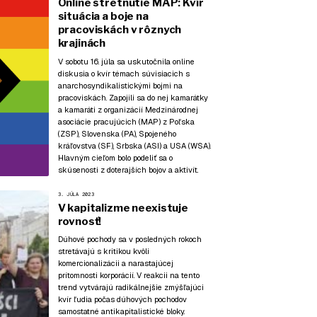
Online stretnutie MAP: Kvír
situácia a boje na
pracoviskách v rôznych
krajinách
V sobotu 16. júla sa uskutočnila online
diskusia o kvír témach súvisiacich s
anarchosyndikalistickými bojmi na
pracoviskách. Zapojili sa do nej kamarátky
a kamaráti z organizácií Medzinárodnej
asociácie pracujúcich (MAP) z Poľska
(ZSP), Slovenska (PA), Spojeného
kráľovstva (SF), Srbska (ASI) a USA (WSA).
Hlavným cieľom bolo podeliť sa o
skúsenosti z doterajších bojov a aktivít.
3. JÚLA 2023
V kapitalizme neexistuje
rovnosť!
Dúhové pochody sa v posledných rokoch
stretávajú s kritikou kvôli
komercionalizácii a narastajúcej
prítomnosti korporácií. V reakcii na tento
trend vytvárajú radikálnejšie zmýšľajúci
kvír ľudia počas dúhových pochodov
samostatné antikapitalistické bloky.