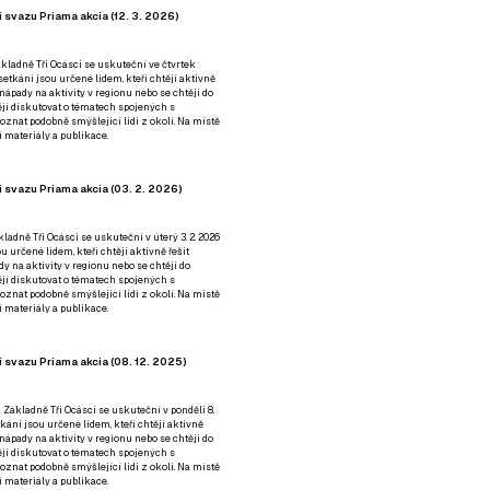
 svazu Priama akcia (12. 3. 2026)
kladně Tři Ocásci se uskuteční ve čtvrtek
é setkání jsou určené lidem, kteří chtějí aktivně
 nápady na aktivity v regionu nebo se chtějí do
tějí diskutovat o tématech spojených s
nat podobně smýšlející lidi z okolí. Na místě
 materiály a publikace.
 svazu Priama akcia (03. 2. 2026)
ladně Tři Ocásci se uskuteční v úterý 3. 2. 2026
ou určené lidem, kteří chtějí aktivně řešit
y na aktivity v regionu nebo se chtějí do
tějí diskutovat o tématech spojených s
nat podobně smýšlející lidi z okolí. Na místě
 materiály a publikace.
 svazu Priama akcia (08. 12. 2025)
 Základně Tři Ocásci se uskuteční v ponděli 8.
etkání jsou určené lidem, kteří chtějí aktivně
 nápady na aktivity v regionu nebo se chtějí do
tějí diskutovat o tématech spojených s
nat podobně smýšlející lidi z okolí. Na místě
 materiály a publikace.