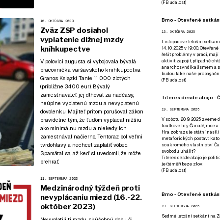
(
FB událost
)
Brno - Otevřené setkání
16. OKTÓBRA 2023
Zväz ZSP dosiahol
13. OKTÓBRA 2025
vyplatenie dlžnej mzdy
Listopadové letošní setkání
kníhkupectve
14. 10. 2025 v 19:00. Otevřen
řešit problémy v práci, mají
V polovici augusta si vybojovala bývalá
aktivit zapojit, případně ch
anarchosyndikalismem a poz
pracovníčka varšavského kníhkupectva
budou také naše propagační
Granos Ksiązki Tanie 11 000 zlotých
(
FB událost
)
(približne 3400 eur). Bývalý
zamestnávateľ jej dlhoval za nadčasy,
Títeres desde abajo - Č
neúplne vyplatenú mzdu a nevyplatenú
19. SEPTEMBRA 2025
dovolenku. Majiteľ pritom porušoval zákon
pravidelne tým, že ľuďom vyplácal nižšiu
V sobotu 20. 9. 2025 zveme d
loutkové hry Čarodějnice a 
ako minimálnu mzdu a niekedy ich
Hra zobrazuje státní násilí
zamestnával načierno. Tentoraz bol veľmi
metaforických postav: katol
tvrdohlavý a nechcel zaplatiť vôbec.
soukromého vlastnictví. Čar
svobodu uhájit?
Spamätal sa, až keď si uvedomil, že môže
Títeres desde abajo je poli
prehrať.
je (téměř) beze zlov.
(
FB událost
)
11. SEPTEMBRA 2023
Medzinárodný týždeň proti
Brno - Otevřené setkán
nevyplácaniu miezd (16.-22.
október 2023)
19. SEPTEMBRA 2025
Sedmé letošní setkání na Z
Nevyplatili ti mzdu, skúšobnú dobu či