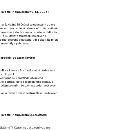
 svazu Priama akcia (10. 14. 2025)
 na Základně Tři Ocásci se uskuteční v úterý
é setkání jsou určené lidem, kteří chtějí aktivně
 nápady na aktivity v regionu nebo se chtějí do
tějí diskutovat o tématech spojených s
nat podobně smýšlející lidi z okolí. Na místě
 materiály a publikace.
arodějnice a pan Kryštof
o Brna, kde se v Sibiři uskuteční představení
pan Kryštof.
 ve Španělsku prostřednictvím čtyř
ické církve, justice, represivního aparátu a
odějnice s nimi bojuje – ale podaří se jí svou
tické loutkové divadlo ze Španělska. Představení
í svazu Priama akcia (23.9.2025)
ákladně Tři Ocásci se uskuteční ve uterý