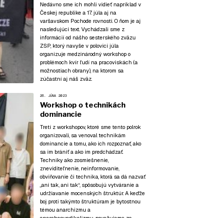
Nedávno sme ich mohli vidieť napríklad v
Českej republike a 17. júla aj na
varšavskom Pochode rovnosti. O ňom je aj
nasledujúci text. Vychádzali sme z
informácií od nášho sesterského zväzu
ZSP, ktorý navyše v polovici júla
organizuje medzinárodný workshop o
problémoch kvír ľudí na pracoviskách (a
možnostiach obrany), na ktorom sa
zúčastní aj náš zväz.
26. JÚNA 2023
Workshop o technikách
dominancie
Tretí z workshopov, ktoré sme tento polrok
organizovali, sa venoval technikám
dominancie a tomu, ako ich rozpoznať, ako
sa im brániť a ako im predchádzať.
Techniky ako zosmiešnenie,
zneviditeľnenie, neinformovanie,
obviňovanie či technika, ktorá sa dá nazvať
„ani tak, ani tak“, spôsobujú vytváranie a
udržiavanie mocenských štruktúr. A keďže
boj proti takýmto štruktúram je bytostnou
témou anarchizmu a
anarchosyndikalizmu, považujeme za