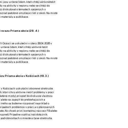
ní jsou určené lidem, kteří chtějí aktivněřešit
y na aktivity v regionu nebo se chtějí do
tějí diskutovat o tématech spojených s
nat podobně smýšlející lidi z okolí. Na místě
 materiály a publikace.
 svazu Priama akcia (28. 4.)
i Ocásci se uskuteční v úterý 28.04. 2026 v
 určené lidem, kteří chtějí aktivně řešit
y na aktivity v regionu nebo se chtějí do
tějí diskutovat o tématech spojených s
nat podobně smýšlející lidi z okolí. Na místě
 materiály a publikace.
zu Priama akcia v Košiciach (18.3.)
a v Košiciach uskutoční otvorené stretnutie.
í, ktorí chcú aktívne riešiť problémy v práci
platené mzdy), prispieť do diskusie vlastnou
alebo sa zapojiť do prebiehajúcich a
 iného sa budeme rozprávať napríklad o
rípadoch problémov v práci, a o plánovaných
de. Ak chceš prísť, kontaktuj nás cez
FB
alebo
up.net). Prípadne
vyplň aj náš dotazník
.
odrobnostiach o mieste a čase stretnutia.