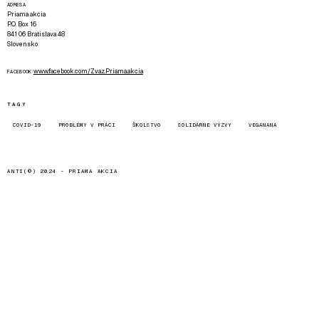
ADRESA
Priama akcia
P.O. Box 16
841 06 Bratislava 48
Slovensko
www.facebook.com/Zvaz.Priama.akcia
FACEBOOK
TAGY
COVID-19
PROBLÉMY V PRÁCI
ŠKOLSTVO
SOLIDÁRNE VÝZVY
VEGANANA
ANTI(©) 2024 -
PRIAMA AKCIA