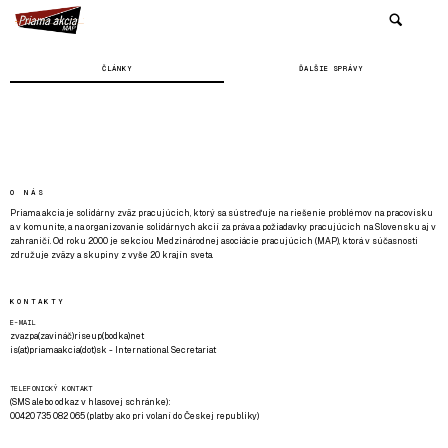
ČLÁNKY
ĎALŠIE SPRÁVY
O NÁS
Priama akcia je solidárny zväz pracujúcich, ktorý sa sústreďuje na riešenie problémov na pracovisku
a v komunite, a na organizovanie solidárnych akcií za práva a požiadavky pracujúcich na Slovensku aj v
zahraničí. Od roku 2000 je sekciou Medzinárodnej asociácie pracujúcich (MAP), ktorá v súčasnosti
združuje zväzy a skupiny z vyše 20 krajín sveta.
KONTAKTY
E-MAIL
zvazpa(zavináč)riseup(bodka)net
is(at)priamaakcia(dot)sk - International Secretariat
TELEFONICKÝ KONTAKT
(SMS alebo odkaz v hlasovej schránke):
00420 735 082 065 (platby ako pri volaní do Českej republiky)