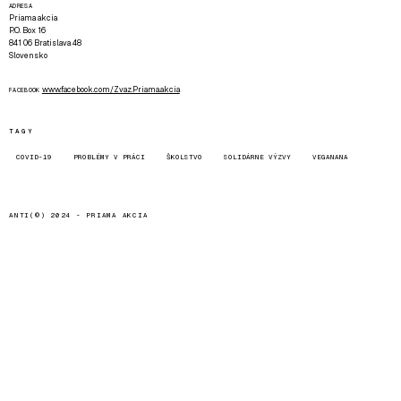
ADRESA
Priama akcia
P.O. Box 16
841 06 Bratislava 48
Slovensko
www.facebook.com/Zvaz.Priama.akcia
FACEBOOK
TAGY
COVID-19
PROBLÉMY V PRÁCI
ŠKOLSTVO
SOLIDÁRNE VÝZVY
VEGANANA
ANTI(©) 2024 -
PRIAMA AKCIA