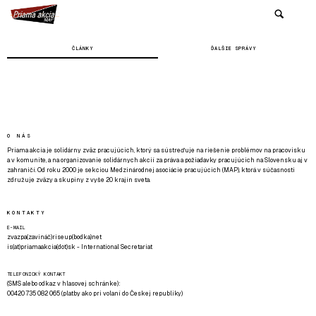
ČLÁNKY
ĎALŠIE SPRÁVY
O NÁS
Priama akcia je solidárny zväz pracujúcich, ktorý sa sústreďuje na riešenie problémov na pracovisku
a v komunite, a na organizovanie solidárnych akcií za práva a požiadavky pracujúcich na Slovensku aj v
zahraničí. Od roku 2000 je sekciou Medzinárodnej asociácie pracujúcich (MAP), ktorá v súčasnosti
združuje zväzy a skupiny z vyše 20 krajín sveta.
KONTAKTY
E-MAIL
zvazpa(zavináč)riseup(bodka)net
is(at)priamaakcia(dot)sk - International Secretariat
TELEFONICKÝ KONTAKT
(SMS alebo odkaz v hlasovej schránke):
00420 735 082 065 (platby ako pri volaní do Českej republiky)