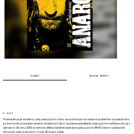
ČLÁNKY
ĎALŠIE SPRÁVY
O NÁS
Priama akcia je solidárny zväz pracujúcich, ktorý sa sústreďuje na riešenie problémov na pracovisku
a v komunite, a na organizovanie solidárnych akcií za práva a požiadavky pracujúcich na Slovensku aj v
zahraničí. Od roku 2000 je sekciou Medzinárodnej asociácie pracujúcich (MAP), ktorá v súčasnosti
združuje zväzy a skupiny z vyše 20 krajín sveta.