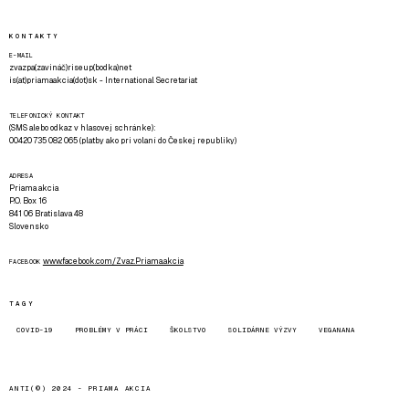
KONTAKTY
E-MAIL
zvazpa(zavináč)riseup(bodka)net
is(at)priamaakcia(dot)sk - International Secretariat
TELEFONICKÝ KONTAKT
(SMS alebo odkaz v hlasovej schránke):
00420 735 082 065 (platby ako pri volaní do Českej republiky)
ADRESA
Priama akcia
P.O. Box 16
841 06 Bratislava 48
Slovensko
www.facebook.com/Zvaz.Priama.akcia
FACEBOOK
TAGY
COVID-19
PROBLÉMY V PRÁCI
ŠKOLSTVO
SOLIDÁRNE VÝZVY
VEGANANA
ANTI(©) 2024 -
PRIAMA AKCIA