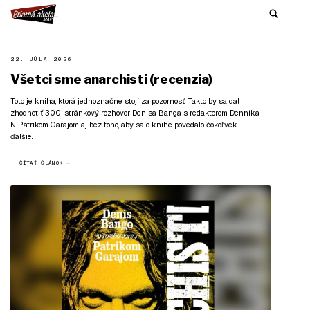
22. JÚLA 2026
Všetci sme anarchisti (recenzia)
Toto je kniha, ktorá jednoznačne stojí za pozornosť. Takto by sa dal
zhodnotiť 300-stránkový rozhovor Denisa Banga s redaktorom Denníka
N Patrikom Garajom aj bez toho, aby sa o knihe povedalo čokoľvek
ďalšie.
ČÍTAŤ ČLÁNOK →