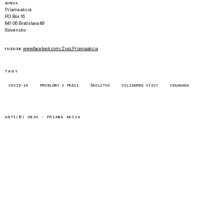
ADRESA
Priama akcia
P.O. Box 16
841 06 Bratislava 48
Slovensko
www.facebook.com/Zvaz.Priama.akcia
FACEBOOK
TAGY
COVID-19
PROBLÉMY V PRÁCI
ŠKOLSTVO
SOLIDÁRNE VÝZVY
VEGANANA
ANTI(©) 2024 -
PRIAMA AKCIA