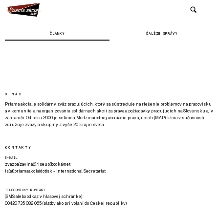
ČLÁNKY
ĎALŠIE SPRÁVY
O NÁS
Priama akcia je solidárny zväz pracujúcich, ktorý sa sústreďuje na riešenie problémov na pracovisku
a v komunite, a na organizovanie solidárnych akcií za práva a požiadavky pracujúcich na Slovensku aj v
zahraničí. Od roku 2000 je sekciou Medzinárodnej asociácie pracujúcich (MAP), ktorá v súčasnosti
združuje zväzy a skupiny z vyše 20 krajín sveta.
KONTAKTY
E-MAIL
zvazpa(zavináč)riseup(bodka)net
is(at)priamaakcia(dot)sk - International Secretariat
TELEFONICKÝ KONTAKT
(SMS alebo odkaz v hlasovej schránke):
00420 735 082 065 (platby ako pri volaní do Českej republiky)