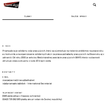
ČLÁNKY
ĎALŠIE SPRÁVY
O NÁS
Priama akcia je solidárny zväz pracujúcich, ktorý sa sústreďuje na riešenie problémov na pracovisku
a v komunite, a na organizovanie solidárnych akcií za práva a požiadavky pracujúcich na Slovensku aj v
zahraničí. Od roku 2000 je sekciou Medzinárodnej asociácie pracujúcich (MAP), ktorá v súčasnosti
združuje zväzy a skupiny z vyše 20 krajín sveta.
KONTAKTY
E-MAIL
zvazpa(zavináč)riseup(bodka)net
is(at)priamaakcia(dot)sk - International Secretariat
TELEFONICKÝ KONTAKT
(SMS alebo odkaz v hlasovej schránke):
00420 735 082 065 (platby ako pri volaní do Českej republiky)