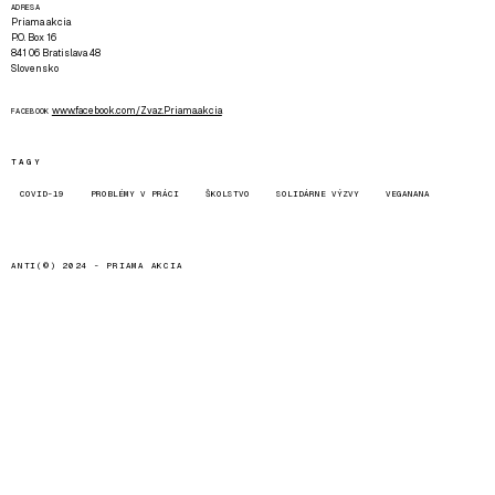
ADRESA
Priama akcia
P.O. Box 16
841 06 Bratislava 48
Slovensko
www.facebook.com/Zvaz.Priama.akcia
FACEBOOK
TAGY
COVID-19
PROBLÉMY V PRÁCI
ŠKOLSTVO
SOLIDÁRNE VÝZVY
VEGANANA
ANTI(©) 2024 -
PRIAMA AKCIA